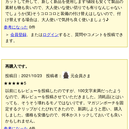
カットして外して、新しく新品を使用します!値段も安くて製品の
素材も物も良いので、大人使いな使い切りでも有りなんじゃない
でしょうか(笑)そうコロコロと装備の付け替えはしないので、付
け替えする場合は、大人使いで気持ち良く使いましょう♪
参考になった
0
件
＞
会員登録
、または
ログイン
すると、質問やコメントを投稿でき
ます。
再購入です。
投稿日：2021/10/23 投稿者：
元会員さま
★★★★★
5
以前にもレビューを投稿したのですが、100文字未満だったよう
なので、再レビューを投稿させていただきました。消耗品(とはい
っても、そうそう壊れるモノではない)です。マガジンポーチを固
定するクリップがくたびれてきたので、新調しようと思い、購入
しました。価格も安価なので、何本かストックしておいても良い
かもしれません。
参考になった
4
件