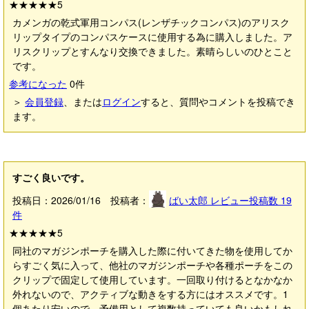
★★★★★
5
カメンガの乾式軍用コンパス(レンザチックコンパス)のアリスク
リップタイプのコンパスケースに使用する為に購入しました。ア
リスクリップとすんなり交換できました。素晴らしいのひとこと
です。
参考になった
0
件
＞
会員登録
、または
ログイン
すると、質問やコメントを投稿でき
ます。
すごく良いです。
投稿日：2026/01/16 投稿者：
ばい太郎
レビュー投稿数
19
件
★★★★★
5
同社のマガジンポーチを購入した際に付いてきた物を使用してか
らすごく気に入って、他社のマガジンポーチや各種ポーチをこの
クリップで固定して使用しています。一回取り付けるとなかなか
外れないので、アクティブな動きをする方にはオススメです。1
個あたり安いので、予備用として複数持っていても良いかもしれ