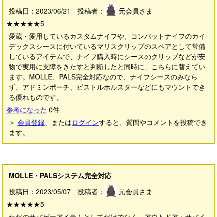
投稿日：2023/06/21 投稿者：
元会員さま
★★★★★
5
愛蔵・愛用しているカスタムナイフや、コンバットナイフのカイ
デックスシースに付いているマリスクリップのスペアとして常備
しているアイテムで、ナイフ購入時にシースのクリップなどが安
物で実用に支障をきたすと判断したと同時に、こちらに替えてい
ます。MOLLE、PALS完全対応なので、ナイフシースのみなら
ず、アドミンポーチ、ピストルホルスターなどにもマウントでき
る優れものです。
参考になった
0
件
＞
会員登録
、または
ログイン
すると、質問やコメントを投稿でき
ます。
MOLLE・PALSシステム完全対応
投稿日：2023/05/07 投稿者：
元会員さま
★★★★★
5
ただのサバゲーアイテムとしてだけでなく、アウトドア・サバイ