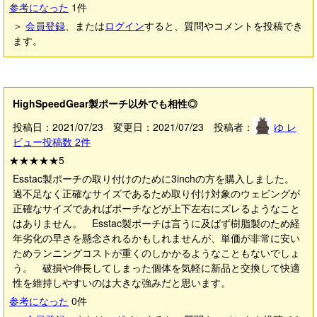
参考になった
1
件
＞
会員登録
、または
ログイン
すると、質問やコメントを投稿でき
ます。
HighSpeedGear製ポーチ以外でも相性◎
投稿日：2021/07/23 変更日：2021/07/23 投稿者：
ゆ
レ
ビュー投稿数
2
件
★★★★★
5
Esstac製ポーチの取り付けのために3inchの方を購入しました。
過不足なく正確なサイズであるため取り付け対象のウェビングが
正確なサイズであればポーチなどが上下左右にズレるようなこと
はありません。 Esstac製ポーチは言うに及ばず樹脂製のため経
年劣化の早さを懸念されるかもしれませんが、単価が非常に安い
ためランニングコストが重くのしかかるようなこともないでしょ
う。 破損や伸長してしまった個体を気軽に新品と交換して快適
性を維持しやすいのは大きな強みだと思います。
参考になった
0
件