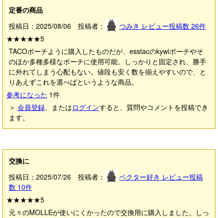
定番の商品
投稿日：2025/08/06 投稿者：
つみき
レビュー投稿数
26
件
★★★★★
5
TACOポーチように購入したものだが、esstacのkywiポーチやそ
のほか多種多様なポーチに使用可能。しっかりと固定され、勝手
に外れてしまう心配もない。値段も安く数を揃えやすいので、と
りあえずこれを選べばというような商品。
参考になった
1
件
＞
会員登録
、または
ログイン
すると、質問やコメントを投稿でき
ます。
交換に
投稿日：2025/07/26 投稿者：
ベクター好き
レビュー投稿
数
10
件
★★★★★
5
元々のMOLLEが使いにくかったので交換用に購入しました。しっ