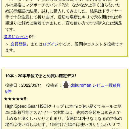
ルの規格にマグポーチのバンド?が、なかなか上手く通らないた
め試行錯誤の結果、試しに購入してみました。結果はドライヤー
等で十分注意して折り曲げ、適切な場所にキリで穴を開ければ希
望通りに斜めに装着できました。変な使い方ですが購入には満足
です。
参考になった
0
件
＞
会員登録
、または
ログイン
すると、質問やコメントを投稿でき
ます。
10本～20本単位でまとめ買い確定デス!
投稿日：2022/03/11 投稿者：
dokuroman
レビュー投稿数
8
件
★★★★★
5
High Speed Gear HSGIクリップ は本当に使い易くてモールに簡
単に装着可能デス♪ただ一つ注意点は、先端の突起をはめ込んで
止めると凄くしっかりと止まり、安易には外せなくなるので私の
場合は使い回しはせず、1回付けた場合は使い切りとしハサミで