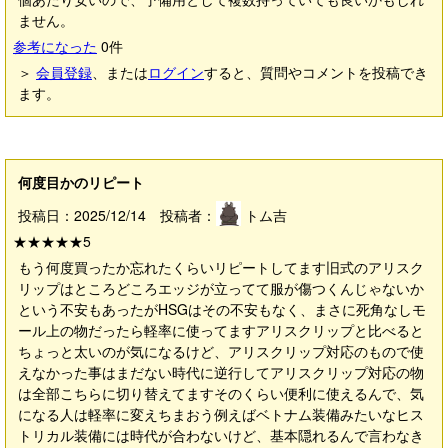
ません。
参考になった
0
件
＞
会員登録
、または
ログイン
すると、質問やコメントを投稿でき
ます。
何度目かのリピート
投稿日：2025/12/14 投稿者：
トム吉
★★★★★
5
もう何度買ったか忘れたくらいリピートしてます旧式のアリスク
リップはところどころエッジが立ってて服が傷つくんじゃないか
という不安もあったがHSGはその不安もなく、まさに死角なしモ
ール上の物だったら軽率に使ってますアリスクリップと比べると
ちょっと太いのが気になるけど、アリスクリップ対応のもので使
えなかった事はまだない時代に逆行してアリスクリップ対応の物
は全部こちらに切り替えてますそのくらい便利に使えるんで、気
になる人は軽率に変えちまおう例えばベトナム装備みたいなヒス
トリカル装備には時代が合わないけど、基本隠れるんで言わなき