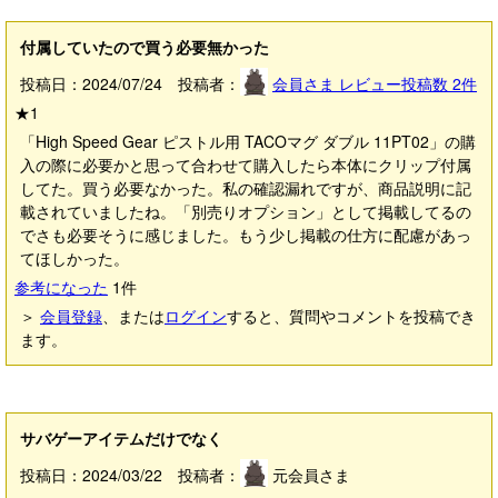
付属していたので買う必要無かった
投稿日：2024/07/24 投稿者：
会員さま
レビュー投稿数
2
件
★
1
「High Speed Gear ピストル用 TACOマグ ダブル 11PT02」の購
入の際に必要かと思って合わせて購入したら本体にクリップ付属
してた。買う必要なかった。私の確認漏れですが、商品説明に記
載されていましたね。「別売りオプション」として掲載してるの
でさも必要そうに感じました。もう少し掲載の仕方に配慮があっ
てほしかった。
参考になった
1
件
＞
会員登録
、または
ログイン
すると、質問やコメントを投稿でき
ます。
サバゲーアイテムだけでなく
投稿日：2024/03/22 投稿者：
元会員さま