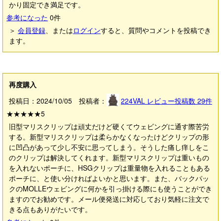
かり固定でき満足です。
参考になった
0
件
＞
会員登録
、または
ログイン
すると、質問やコメントを投稿でき
ます。
再度購入
投稿日：2024/10/05 投稿者：
224VAL
レビュー投稿数
29
件
★★★★★
5
旧型マリスクリップは頑丈だけど硬くてウェビングに通す際苦労
する。新型マリスクリップは柔らかなくなったけどクリップの形
に凹凸があって少し不安に思ってしまう。そうした痛し痒しをこ
のクリップは解決してくれます。新型マリスクリップは重いもの
を入れないポーチに、HSGクリップは重量物を入れることもある
ポーチに、と使い分ければよいかと思います。また、バックパッ
クのMOLLEウェビングに何かを引っ掛ける際にも使うことができ
ますのでお勧めです。メール便発送に対応しており気軽に注文で
きる点もありがたいです。