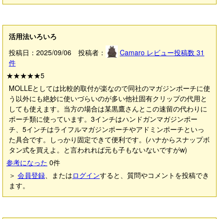
活用法いろいろ
投稿日：2025/09/06 投稿者：
Camaro
レビュー投稿数
31
件
★★★★★
5
MOLLEとしては比較的取付が楽なので同社のマガジンポーチに使
う以外にも絶妙に使いづらいのが多い他社固有クリップの代用と
しても使えます。当方の場合は某黒鷹さんとこの速留の代わりに
ポーチ類に使っています。3インチはハンドガンマガジンポー
チ、5インチはライフルマガジンポーチやアドミンポーチといっ
た具合です。しっかり固定できて便利です。(ハナからスナップボ
タン式を買えよ。と言われれば元も子もないないですがw)
参考になった
0
件
＞
会員登録
、または
ログイン
すると、質問やコメントを投稿でき
ます。