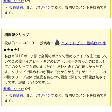
参考になった
0
件
＞
会員登録
、または
ログイン
すると、質問やコメントを投稿でき
ます。
樹脂製クリップ
投稿日：2024/09/10 投稿者：
エヌミ
レビュー投稿数
52
件
★★★★
4
私はMOLLEポーチ類は金属のボタンで留めるタイプを主に使って
いてこの度ハイスピードギアのピストルポーチ買ったのに合わせ
てこのクリップも買いましたが、意外と通すのが難しかったで
す。クリップで留めるのが初めてだからかもですが・・・、この
樹脂クリップ自体は強度もあるので固定に関しては問題は無さそ
うです、評価は☆4つですね。
参考になった
0
件
＞
会員登録
、または
ログイン
すると、質問やコメントを投稿でき
ます。