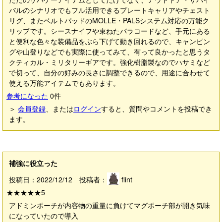
バルのシナリオでもフル活用できるプレートキャリアやチェスト
リグ、またベルトパッドのMOLLE・PALSシステム対応の万能ク
リップです。シースナイフや束ねたパラコードなど、手元にある
と便利な色々な装備品をぶら下げて動き回れるので、キャンピン
グや山登りなどでも実際に使ってみて、有って良かったと思うタ
クティカル・ミリタリーギアです。強化樹脂製なのでハサミなど
で切って、自分の好みの長さに調整できるので、用途に合わせて
使える万能アイテムでもあります。
参考になった
0
件
＞
会員登録
、または
ログイン
すると、質問やコメントを投稿でき
ます。
補強に役立った
投稿日：2022/12/12 投稿者：
flint
★★★★★
5
アドミンポーチが内容物の重量に負けてマグポーチ部が開き気味
になっていたので導入