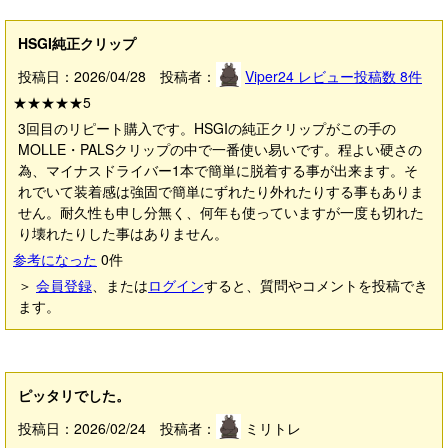
HSGI純正クリップ
投稿日：2026/04/28 投稿者：
Viper24
レビュー投稿数
8
件
★★★★★
5
3回目のリピート購入です。HSGIの純正クリップがこの手の
MOLLE・PALSクリップの中で一番使い易いです。程よい硬さの
為、マイナスドライバー1本で簡単に脱着する事が出来ます。そ
れでいて装着感は強固で簡単にずれたり外れたりする事もありま
せん。耐久性も申し分無く、何年も使っていますが一度も切れた
り壊れたりした事はありません。
参考になった
0
件
＞
会員登録
、または
ログイン
すると、質問やコメントを投稿でき
ます。
ピッタリでした。
投稿日：2026/02/24 投稿者：
ミリトレ