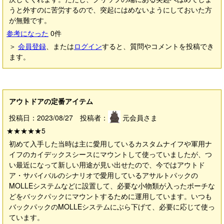
うと外すのに苦労するので、突起にはめないようにしておいた方
が無難です。
参考になった
0
件
＞
会員登録
、または
ログイン
すると、質問やコメントを投稿でき
ます。
アウトドアの定番アイテム
投稿日：2023/08/27 投稿者：
元会員さま
★★★★★
5
初めて入手した当時は主に愛用しているカスタムナイフや軍用ナ
イフのカイデックスシースにマウントして使っていましたが、つ
い最近になって新しい用途が見い出せたので、今ではアウトド
ア・サバイバルのシナリオで愛用しているアサルトパックの
MOLLEシステムなどに設置して、必要な小物類が入ったポーチな
どをバックパックにマウントするために運用しています。いつも
バックパックのMOLLEシステムにぶら下げて、必要に応じて使っ
ています。