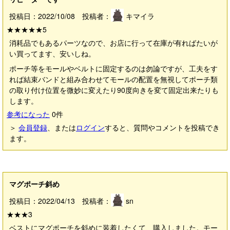
投稿日：2022/10/08 投稿者：
キマイラ
★★★★★
5
消耗品でもあるパーツなので、お店に行って在庫が有ればたいが
い買ってます、安いしね。
ポーチ等をモールやベルトに固定するのは勿論ですが、工夫をす
れば結束バンドと組み合わせてモールの配置を無視してポーチ類
の取り付け位置を微妙に変えたり90度向きを変て固定出来たりも
します。
参考になった
0
件
＞
会員登録
、または
ログイン
すると、質問やコメントを投稿でき
ます。
マグポーチ斜め
投稿日：2022/04/13 投稿者：
sn
★★★
3
ベストにマグポーチを斜めに装着したくて、購入しました。モー