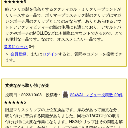
★★★★★
5
純アメリカ製を信条とするタクティカル・ミリタリーブランドが
リリースする一品で、ポリマープラスチック製のクリップはマガ
ジンポーチ用のクリップとしてのみならず、ありとあらゆるアウ
トドアアクティビティーの際の使用にも適しており、アサルトパ
ックやポーチのMOLLEなどにも簡単にマウントできるので、とて
も便利な一品です。なので、オススメしたい一品です。
参考になった
0
件
＞
会員登録
、または
ログイン
すると、質問やコメントを投稿でき
ます。
丈夫ながら取り付けが楽
投稿日：2023/10/08 投稿者：
224VAL
レビュー投稿数
29
件
★★★★★
5
旧型マリスクリップの上位互換品です。厚みがあって頑丈な分、
取り付けに苦労する問題がありました。同社のTACOマグの取り
付けは特に大変な作業になります。HSGIクリップはその問題を解
決してくれます。ただし、クリップの端にある突起へはめてしま