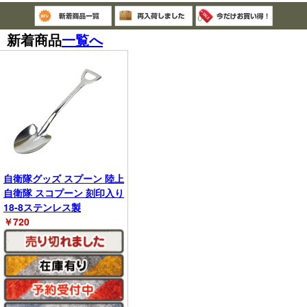
新着商品
一覧へ
自衛隊グッズ スプーン 陸上
自衛隊 スコプーン 刻印入り
18-8ステンレス製
￥
720