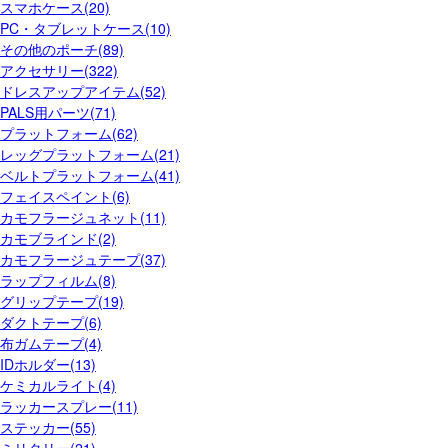
スマホケース(20)
PC・タブレットケース(10)
その他のポーチ(89)
アクセサリー(322)
ドレスアップアイテム(52)
PALS用パーツ(71)
プラットフォーム(62)
レッグプラットフォーム(21)
ベルトプラットフォーム(41)
フェイスペイント(6)
カモフラージュネット(11)
カモブラインド(2)
カモフラージュテープ(37)
ラップフィルム(8)
グリップテープ(19)
ダクトテープ(6)
布ガムテープ(4)
IDホルダー(13)
ケミカルライト(4)
ラッカースプレー(11)
ステッカー(55)
ミリタリー(21)