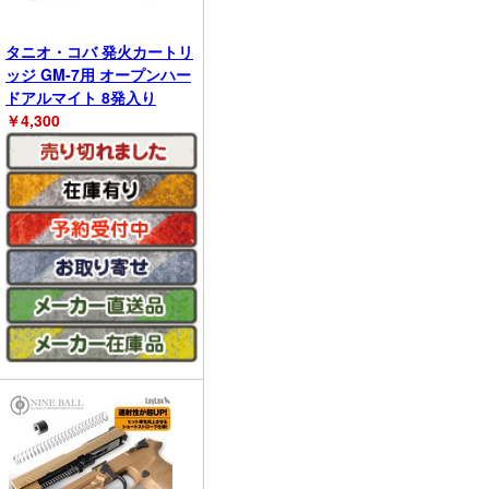
タニオ・コバ 発火カートリ
ッジ GM-7用 オープンハー
ドアルマイト 8発入り
￥
4,300