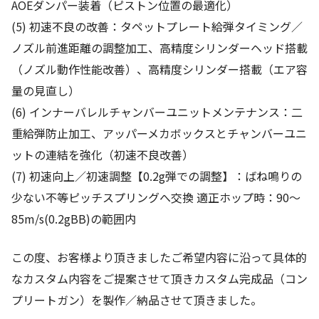
AOEダンパー装着（ピストン位置の最適化）
(5) 初速不良の改善：タペットプレート給弾タイミング／
ノズル前進距離の調整加工、高精度シリンダーヘッド搭載
（ノズル動作性能改善）、高精度シリンダー搭載（エア容
量の見直し）
(6) インナーバレルチャンバーユニットメンテナンス：二
重給弾防止加工、アッパーメカボックスとチャンバーユニ
ットの連結を強化（初速不良改善）
(7) 初速向上／初速調整【0.2g弾での調整】：ばね鳴りの
少ない不等ピッチスプリングへ交換 適正ホップ時：90～
85m/s(0.2gBB)の範囲内
この度、お客様より頂きましたご希望内容に沿って具体的
なカスタム内容をご提案させて頂きカスタム完成品（コン
プリートガン）を製作／納品させて頂きました。