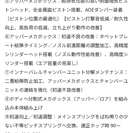
⑤アッパーメカボックス：給排気性能の高い側面吸気ピス
トンヘッド、全金属歯ピストン搭載、AOEダンパー装着
（ピストン位置の最適化）【ピストン打撃音低減／耐久性
向上、高負荷の低減、立ち上がり動作の改善】
⑥アッパーメカボックス：初速不良の改善：タペットプレ
ート給弾タイミング／ノズル前進距離の調整加工、高精度
シリンダーヘッド搭載（ノズル動作性能改善）、高精度シ
リンダー搭載（エア容量の見直し）
⑦インナーバレルチャンバーユニット分解メンテナンス：
二重給弾防止加工、アッパーメカボックスとチャンバーユ
ニットの連結を強化（初速不良改善）
⑧ボディへ分割式メカボックス（アッパー／ロア）を組み
込み本体組み上げ
⑨初速向上／初速調整：メインスプリングをばね鳴りの少
ない不等ピッチスプリングへ交換、適正ホップ時 90～