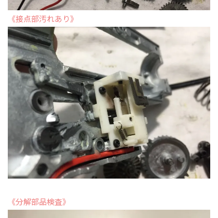
《接点部汚れあり》
《分解部品検査》