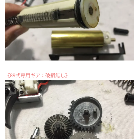
《89式専用ギア：破損無し》