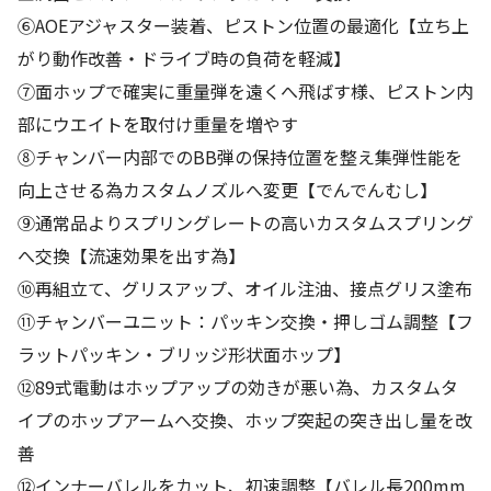
⑥AOEアジャスター装着、ピストン位置の最適化【立ち上
がり動作改善・ドライブ時の負荷を軽減】
⑦面ホップで確実に重量弾を遠くへ飛ばす様、ピストン内
部にウエイトを取付け重量を増やす
⑧チャンバー内部でのBB弾の保持位置を整え集弾性能を
向上させる為カスタムノズルへ変更【でんでんむし】
⑨通常品よりスプリングレートの高いカスタムスプリング
へ交換【流速効果を出す為】
⑩再組立て、グリスアップ、オイル注油、接点グリス塗布
⑪チャンバーユニット：パッキン交換・押しゴム調整【フ
ラットパッキン・ブリッジ形状面ホップ】
⑫89式電動はホップアップの効きが悪い為、カスタムタ
イプのホップアームへ交換、ホップ突起の突き出し量を改
善
⑫インナーバレルをカット、初速調整【バレル長200mm