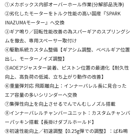
①メカボックス内部オーバーホール作業(分解部品洗浄)
②劣化したモーターをトルク性能の高い国産『SPARK
INAZUMAモーター』へ交換
③ギア鳴り／回転性能改善の為スパーギアのスプリングシ
ムを撤去、専用スペーサー取付け
④駆動系統カスタム整備【ギアシム調整、ベベルギア位置
出し、モーターノイズ調整】
⑤AOEアジャスター装着、ピストン位置の最適化【耐久性
向上、高負荷の低減、立ち上がり動作の改善】
⑥重量弾対応 飛距離向上：インナーバレル長に見合った
エア容量の多いシリンダーへ交換
⑦集弾性向上を向上させるでんでんむしノズル搭載
⑧インナーバレルチャンバーユニット：カスタムチャンバ
ーパッキン搭載【長掛けダブルホールド】
⑨初速性能向上／初速調整【0.25g弾での調整】：ばね鳴