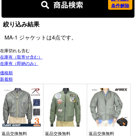
条件解除
絞り込み結果
MA-1 ジャケット
は
4
点です。
在庫切れも含む
在庫有（取寄せ含む）
在庫有（即納のみ）
価格順
新着順
返品交換無料
返品交換無料
返品交換無料