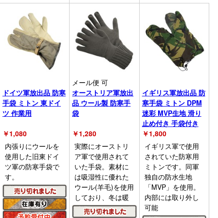
メール便 可
ドイツ軍放出品 防寒
オーストリア軍放出
イギリス軍放出品 防
手袋 ミトン 東ドイ
品 ウール製 防寒手
寒手袋 ミトン DPM
ツ 作業用
袋
迷彩 MVP生地 滑り
止め付き 手袋付き
￥
1,080
￥
1,280
￥
1,800
内張りにウールを
実際にオーストリ
イギリス軍で使用
使用した旧東ドイ
ア軍で使用されて
されていた防寒用
ツ軍の防寒手袋で
いた手袋。素材に
ミトンです。同軍
す。
は吸湿性に優れた
独自の防水生地
ウール(羊毛)を使用
「MVP」を使用。
しており、冬は暖
内部には取り外し
可能