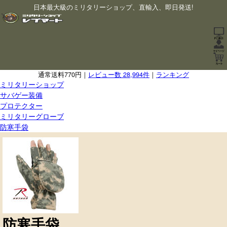
日本最大級のミリタリーショップ、直輸入、即日発送!
通常送料770円｜
レビュー数 28,994件
｜
ランキング
ミリタリーショップ
サバゲー装備
プロテクター
ミリタリーグローブ
防寒手袋
防寒手袋