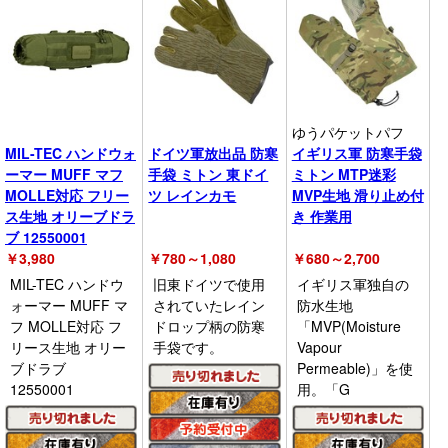
ゆうパケットパフ
MIL-TEC ハンドウォ
ドイツ軍放出品 防寒
イギリス軍 防寒手袋
ーマー MUFF マフ
手袋 ミトン 東ドイ
ミトン MTP迷彩
MOLLE対応 フリー
ツ レインカモ
MVP生地 滑り止め付
ス生地 オリーブドラ
き 作業用
ブ 12550001
￥
3,980
￥
780～1,080
￥
680～2,700
MIL-TEC ハンドウ
旧東ドイツで使用
イギリス軍独自の
ォーマー MUFF マ
されていたレイン
防水生地
フ MOLLE対応 フ
ドロップ柄の防寒
「MVP(Moisture
リース生地 オリー
手袋です。
Vapour
ブドラブ
Permeable)」を使
12550001
用。「G