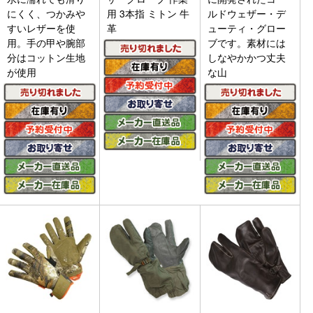
にくく、つかみや
用 3本指 ミトン 牛
ルドウェザー・デ
すいレザーを使
革
ューティ・グロー
用。手の甲や腕部
ブです。素材には
分はコットン生地
しなやかかつ丈夫
が使用
な山