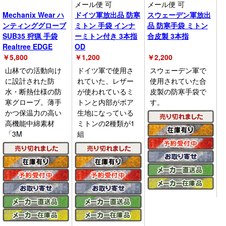
メール便 可
メール便 可
Mechanix Wear ハ
ドイツ軍放出品 防寒
スウェーデン軍放出
ンティンググローブ
ミトン 手袋 インナ
品 防寒手袋 ミトン
SUB35 狩猟 手袋
ーミトン付き 3本指
合皮製 3本指
Realtree EDGE
OD
￥
5,800
￥
1,200
￥
2,200
山林での活動向け
ドイツ軍で使用さ
スウェーデン軍で
に設計された防
れていた、レザー
使用されていた合
水・断熱仕様の防
が使われているミ
皮製の防寒手袋で
寒グローブ。薄手
トンと内部がボア
す。
かつ保温力の高い
生地になっている
高機能中綿素材
ミトンの2種類が1
「3M
組