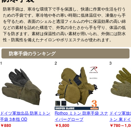
防寒手袋は、寒冷な環境下で手を保護し、快適に作業や生活を行う
ための手袋です。寒冷地や冬の寒い時期に低体温症や、凍傷から手
を守るため、表面のシェルと透湿フィルムの中に保温効果の高い綿
などの素材を詰めた構造で、外気の冷たさから手を守り、体温の低
下を防ぎます。素材は保温性の高い素材が用いられ、外側には防水
性・防風性を備えたナイロンやポリエステルが使われます。
防寒手袋のランキング
1
2
3
ドイツ軍放出品 防寒ミトン
Rothco ミトン 防寒手袋 スナ
ドイツ軍放
手袋 3本指 OD
イパーグローブ
トン 東ド
￥880
￥5,800
￥780～1,0