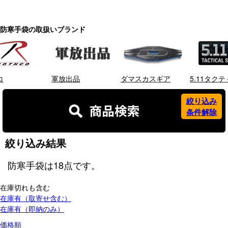
防寒手袋の取扱いブランド
コ
軍放出品
ダマスカスギア
5.11タク
絞り込み
条件解除
絞り込み結果
防寒手袋
は
18
点です。
在庫切れも含む
在庫有（取寄せ含む）
在庫有（即納のみ）
価格順