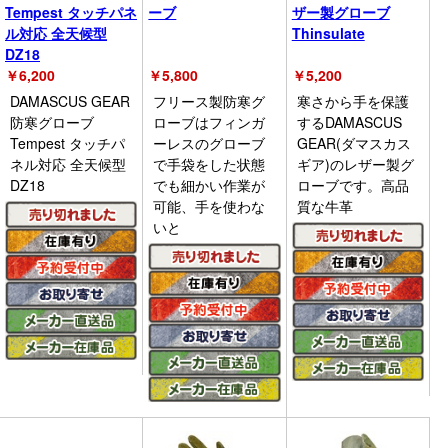
Tempest タッチパネ
ーブ
ザー製グローブ
ル対応 全天候型
Thinsulate
DZ18
￥
6,200
￥
5,800
￥
5,200
DAMASCUS GEAR
フリース製防寒グ
寒さから手を保護
防寒グローブ
ローブはフィンガ
するDAMASCUS
Tempest タッチパ
ーレスのグローブ
GEAR(ダマスカス
ネル対応 全天候型
で手袋をした状態
ギア)のレザー製グ
DZ18
でも細かい作業が
ローブです。高品
可能、手を使わな
質な牛革
いと