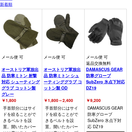
新着順
メール便 可
メール便 可
メール便 可
返品交換無料
オーストリア軍放出
オーストリア軍放出
DAMASCUS GEAR
品 防寒ミトン 射撃
品 防寒ミトン シュ
防寒グローブ
対応 シューティング
ーティンググラブ コ
SubZero 氷点下対応
グラブ コットン製
ットン製 OD
DZ19
グレー
￥
1,800
￥
1,800～2,400
￥
9,200
手首部分にはサイ
手首部分にはサイ
DAMASCUS GEAR
ドを絞ることがで
ドを絞ることがで
防寒グローブ
きるベルトを設
きるベルトを設
SubZero 氷点下対
置。開いたカバー
置。開いたカバー
応 DZ19