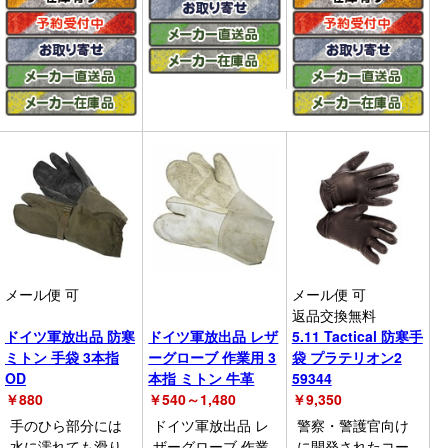
メール便 可
メール便 可
返品交換無料
ドイツ軍放出品 防寒
ドイツ軍放出品 レザ
5.11 Tactical 防寒手
ミトン 手袋 3本指
ーグローブ 作業用 3
袋 プラテリオン2
OD
本指 ミトン 牛革
59344
￥
880
￥
540～1,480
￥
9,350
手のひら部分には
ドイツ軍放出品 レ
警察・警護官向け
水に濡れても滑り
ザーグローブ 作業
に開発されたコー