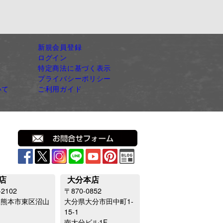
新規会員登録
ログイン
特定商法に基づく表示
プライバシーポリシー
いて
ご利用ガイド
店
大分本店
-2102
〒870-0852
県熊本市東区沼山
大分県大分市田中町1-
15-1
南大分ビル1F