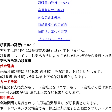
領収書の発行について
会員登録のご案内
卸会員さま募集
商品買取りのご案内
特商法に基づく表記
プライバシーポリシー
領収書の発行について
弊社では原則的には領収書の発行は行っておりません。
領収書については、お支払方法によってそれぞれの機関から発行される
支払方法別の領収書
代金引換
商品お届け時に「領収書(送り状)」を配達員がお渡しいたします。
※領収書(送り状)は会計法規上正式な領収書となります。
カード決済
料金のお支払先が各カード会社となります、各カード会社から送付され
※利用明細書が会計法規上正式な領収書となります。
銀行振込
金融機関で発行される「振込証(受領書)」が領収書となります。
ネットバンキングの場合でも、振込決済が完了した画面をプリントアウ