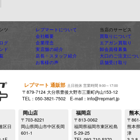
ンツ
レプマートについて
当店のサービス
会社概要
買取りについて
ログ
企業理念
エアガン買取り
ンド
実店舗の紹介
卸会員様募集
覧
店長・スタッフ紹介
大口のご注文につ
お客様の声
店舗受け取り
レプマート 通販部
土日祝休 営業時間 9:00～17:00
〒879-7124 大分県豊後大野市三重町内山153-12
TEL：050-3821-7502 E-mail：info@repmart.jp
岡山店
福岡店
熊本
〒703-8221
〒813-0062
〒861
速区日
岡山県岡山市中区長岡
福岡県福岡市東区松島
熊本
601-1
5-29-25
津
ル1F
TEL.092-710-5370
3-2-8