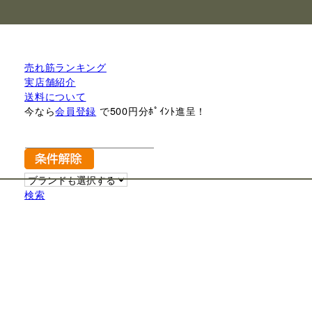
売れ筋ランキング
実店舗紹介
送料について
今なら
会員登録
で500円分ﾎﾟｲﾝﾄ進呈！
検索