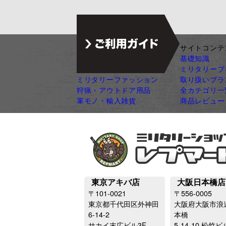
ジャンル別カテゴリ
サイトコンテ
サバゲー装備
基礎知識
ガン・ガンパーツ
ミリタリーブ
ミリタリーファッション
取り扱いブラ
狩猟・アウトドア用品
全カテゴリ一
軍モノ・輸入雑貨
商品レビュー
東京アキバ店
大阪日本橋店
〒101-0021
〒556-0005
東京都千代田区外神田
大阪府大阪市浪
6-14-2
本橋
サカイ末広ビル3F
5-14-10 松竹ビ