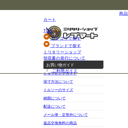
国内最大級のミリタリー総合通販
商品数
カート
TOP
カテゴリで探す
ブランドで探す
ミリタリーショップ
基礎知識
領収書の発行について
当店について
お買い物ガイド
ご利用ガイド
ショッピングガイド
採寸方法について
トルソーのサイズ
納期について
配送について
メール便・定形外について
返品交換無料の商品