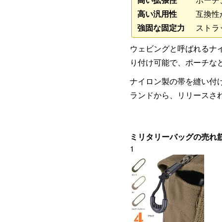
高い汎用性
互換性が
強固な固定力
ストラッ
ウェビングと呼ばれるナ
り付け可能で、ポーチな
ナイロン製の帯を縫い付
ランドから、リリースさ
ミリタリーバッグの売れ
1