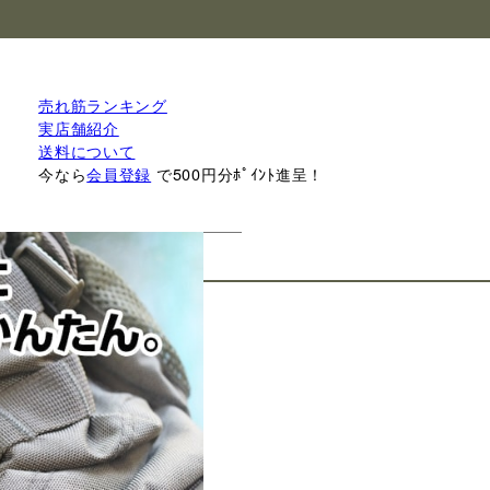
売れ筋ランキング
実店舗紹介
送料について
今なら
会員登録
で500円分ﾎﾟｲﾝﾄ進呈！
検索