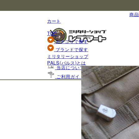
国内最大級のミリタリー総合通販
商品数
カート
TOP
カテゴリで探す
ブランドで探す
ミリタリーショップ
基礎知識
PALS(パルス)とは
当店について
ご利用ガイド