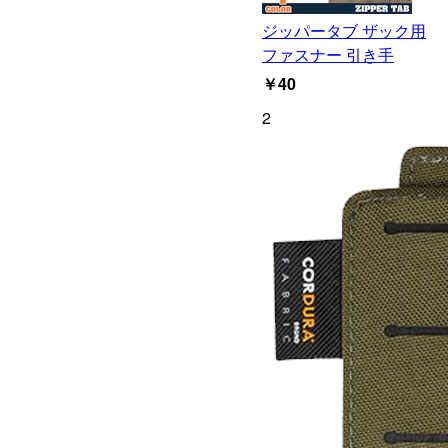
ジッパータブ ザック用
ファスナー 引き手
￥40
2