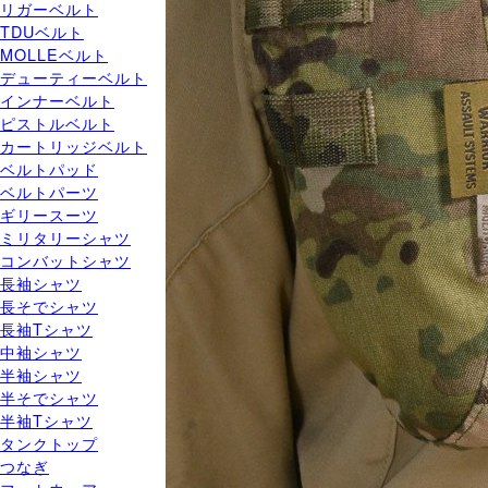
リガーベルト
TDUベルト
MOLLEベルト
デューティーベルト
インナーベルト
ピストルベルト
カートリッジベルト
ベルトパッド
ベルトパーツ
ギリースーツ
ミリタリーシャツ
コンバットシャツ
長袖シャツ
長そでシャツ
長袖Tシャツ
中袖シャツ
半袖シャツ
半そでシャツ
半袖Tシャツ
タンクトップ
つなぎ