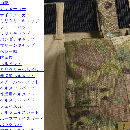
消防
ガンメーカー
ナイフメーカー
ミリタリーキャップ
ブーニーハット
ワッチキャップ
バンダナキャップ
マリーンキャップ
ベレー帽
防寒帽
ヘルメット
ミリタリーヘルメット
樹脂製ヘルメット
スチールヘルメット
ヘルメットパーツ
作業用ヘルメット
ヘルメットライト
フェイスガード
フルフェイスガード
ハーフフェイスガード
バラクラバ