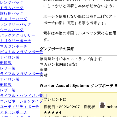
レンジバッグ
にしっかりと装着し本体が動かないように
ドラムバッグ
旅行用バッグ
ポーチを使用しない際には巻き上げてスト
キャリーバッグ
ポーチ内部に固定する事も出来ます。
ランドリーバッグ
ツールバッグ
素材は本物の米国ミルスペック素材を使用し
バッグアクセサリー
す。
ミリタリーポーチ
マガジンポーチ
ダンプポーチの詳細
ピストルマガジンポーチ
ナイロン製
展開時外寸(2本のストラップ含まず)
樹脂製
マガジン収納量(目安)
レザー製
重量
ライフルマガジンポーチ
素材
ナイロン製
樹脂製
Warrior Assault Systems ダンプポー
レザー製
ライフル・ハンドガン兼用
プレゼントに
コンビネーションタイプ
ユーティリティポーチ
投稿日：2026/02/07 投稿者：
nobo
アドミンポーチ
★★★★
4