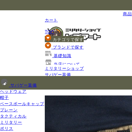
国内最大級のミリタリー総合通販
商品数
カート
TOP
カテゴリで探す
ブランドで探す
基礎知識
当店について
ミリタリーショップ
ご利用ガイド
サバゲー装備
ミリタリーポーチ
サバゲー装備
ダンプポーチ
ヘッドウェア
帽子
ベースボールキャップ
プレーン
タクティカル
ミリタリー
ポリス