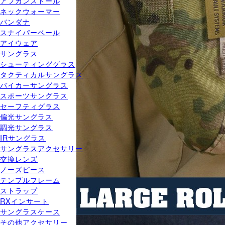
アフガンストール
ネックウォーマー
バンダナ
スナイパーベール
アイウェア
サングラス
シューティンググラス
タクティカルサングラス
バイカーサングラス
スポーツサングラス
セーフティグラス
偏光サングラス
調光サングラス
IRサングラス
サングラスアクセサリー
交換レンズ
ノーズピース
テンプルフレーム
ストラップ
RXインサート
サングラスケース
その他アクセサリー