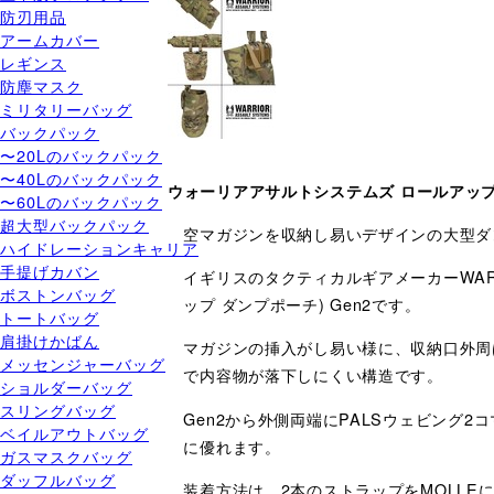
防刃用品
アームカバー
レギンス
防塵マスク
ミリタリーバッグ
バックパック
〜20Lのバックパック
〜40Lのバックパック
ウォーリアアサルトシステムズ ロールアッ
〜60Lのバックパック
超大型バックパック
空マガジンを収納し易いデザインの大型ダ
ハイドレーションキャリア
手提げカバン
イギリスのタクティカルギアメーカーWARRI
ボストンバッグ
ップ ダンプポーチ) Gen2です。
トートバッグ
肩掛けかばん
マガジンの挿入がし易い様に、収納口外周
メッセンジャーバッグ
で内容物が落下しにくい構造です。
ショルダーバッグ
スリングバッグ
Gen2から外側両端にPALSウェビング
ベイルアウトバッグ
に優れます。
ガスマスクバッグ
ダッフルバッグ
装着方法は、2本のストラップをMOLLE