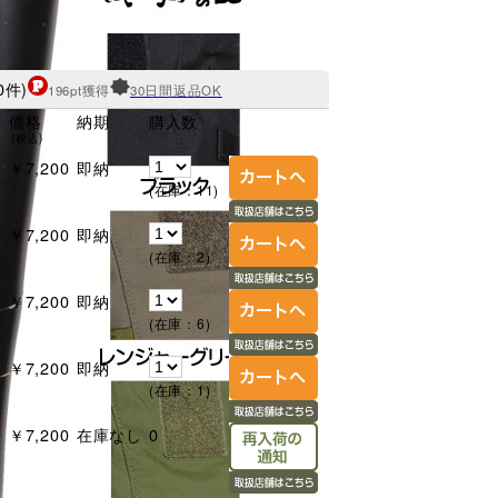
0件)
196pt獲得
30日間返品OK
価格
納期
購入数
(税込)
￥7,200
即納
(在庫：11)
￥7,200
即納
(在庫：2)
￥7,200
即納
(在庫：6)
￥7,200
即納
(在庫：1)
￥7,200
在庫なし
0