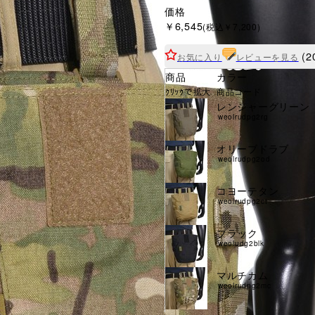
価格
￥6,545
(税込￥7,200)
(2
お気に入り
レビューを見る
商品
カラー
ｸﾘｯｸで拡大
商品コード
レンジャーグリーン
weolrudpg2rg
オリーブドラブ
weolrudpg2od
コヨーテタン
weolrudpg2ct
ブラック
weoludg2blk
マルチカム
weolrudpg2mc