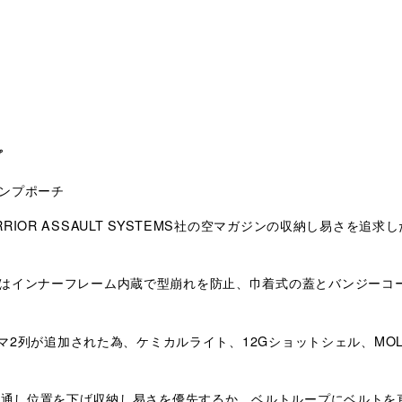
プ
ンプポーチ
OR ASSAULT SYSTEMS社の空マガジンの収納し易さを追求し
はインナーフレーム内蔵で型崩れを防止、巾着式の蓋とバンジーコ
2コマ2列が追加された為、ケミカルライト、12Gショットシェル、M
に通し位置を下げ収納し易さを優先するか、ベルトループにベルトを