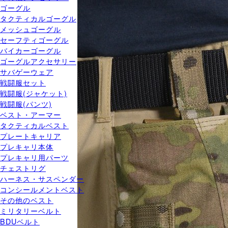
ゴーグル
タクティカルゴーグル
メッシュゴーグル
セーフティゴーグル
バイカーゴーグル
ゴーグルアクセサリー
サバゲーウェア
戦闘服セット
戦闘服(ジャケット)
戦闘服(パンツ)
ベスト・アーマー
タクティカルベスト
プレートキャリア
プレキャリ本体
プレキャリ用パーツ
チェストリグ
ハーネス・サスペンダー
コンシールメントベスト
その他のベスト
ミリタリーベルト
BDUベルト