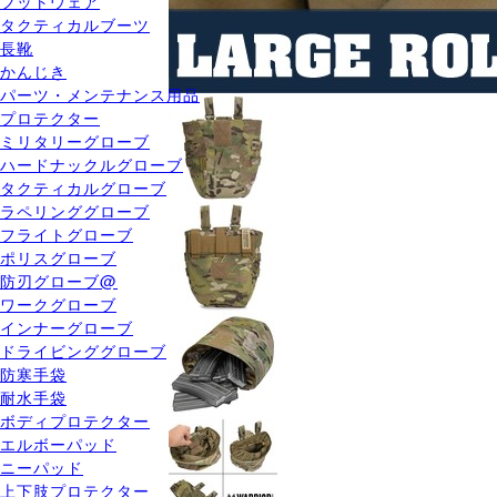
フットウェア
タクティカルブーツ
長靴
かんじき
パーツ・メンテナンス用品
プロテクター
ミリタリーグローブ
ハードナックルグローブ
タクティカルグローブ
ラペリンググローブ
フライトグローブ
ポリスグローブ
防刃グローブ@
ワークグローブ
インナーグローブ
ドライビンググローブ
防寒手袋
耐水手袋
ボディプロテクター
エルボーパッド
ニーパッド
上下肢プロテクター