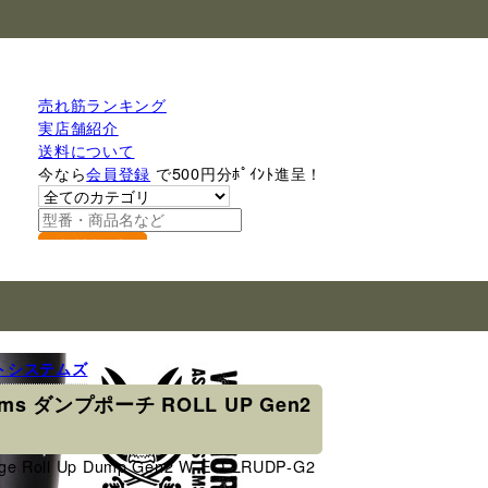
売れ筋ランキング
実店舗紹介
送料について
今なら
会員登録
で500円分ﾎﾟｲﾝﾄ進呈！
検索
トシステムズ
ystems ダンプポーチ ROLL UP Gen2
Large Roll Up Dump Gen2 W-EO-LRUDP-G2