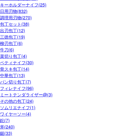
キーホルダーナイフ(25)
日用刃物(832)
調理用刃物(270)
包丁セット(38)
出刃包丁(12)
三徳包丁(19)
柳刃包丁(6)
牛刀(6)
菜切り包丁(4)
ペティナイフ(30)
骨スキ包丁(14)
中華包丁(13)
パン切り包丁(7)
フィレナイフ(96)
ミートテンダライザー@(3)
その他の包丁(24)
ソムリエナイフ(1)
ワイヤーソー(4)
鉈(7)
斧(240)
鋸(33)