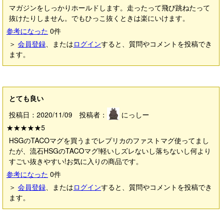
マガジンをしっかりホールドします。走ったって飛び跳ねたって
抜けたりしません。でもひっこ抜くときは楽にいけます。
参考になった
0
件
＞
会員登録
、または
ログイン
すると、質問やコメントを投稿でき
ます。
とても良い
投稿日：2020/11/09 投稿者：
にっしー
★★★★★
5
HSGのTACOマグを買うまでレプリカのファストマグ使ってまし
たが、流石HSGのTACOマグ!軽いしズレないし落ちないし何より
すごい抜きやすい!お気に入りの商品です。
参考になった
0
件
＞
会員登録
、または
ログイン
すると、質問やコメントを投稿でき
ます。