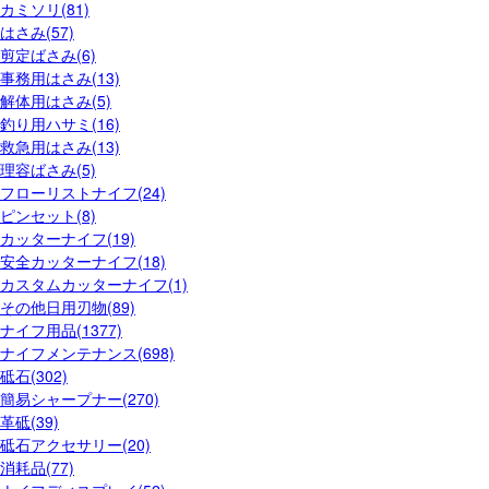
カミソリ(81)
はさみ(57)
剪定ばさみ(6)
事務用はさみ(13)
解体用はさみ(5)
釣り用ハサミ(16)
救急用はさみ(13)
理容ばさみ(5)
フローリストナイフ(24)
ピンセット(8)
カッターナイフ(19)
安全カッターナイフ(18)
カスタムカッターナイフ(1)
その他日用刃物(89)
ナイフ用品(1377)
ナイフメンテナンス(698)
砥石(302)
簡易シャープナー(270)
革砥(39)
砥石アクセサリー(20)
消耗品(77)