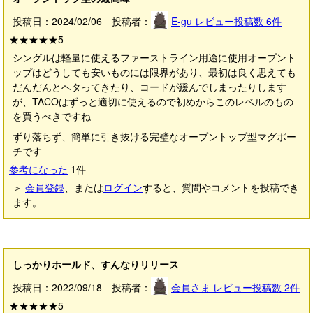
投稿日：2024/02/06 投稿者：
E-gu
レビュー投稿数
6
件
★★★★★
5
シングルは軽量に使えるファーストライン用途に使用オープント
ップはどうしても安いものには限界があり、最初は良く思えても
だんだんとヘタってきたり、コードが緩んでしまったりします
が、TACOはずっと適切に使えるので初めからこのレベルのもの
を買うべきですね
ずり落ちず、簡単に引き抜ける完璧なオープントップ型マグポー
チです
参考になった
1
件
＞
会員登録
、または
ログイン
すると、質問やコメントを投稿でき
ます。
しっかりホールド、すんなりリリース
投稿日：2022/09/18 投稿者：
会員さま
レビュー投稿数
2
件
★★★★★
5