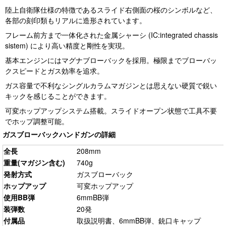
陸上自衛隊仕様の特徴であるスライド右側面の桜のシンボルなど、
各部の刻印類もリアルに造形されています。
フレーム前方まで一体化された金属シャーシ (IC:integrated chassis
sistem) により高い精度と剛性を実現。
基本エンジンにはマグナブローバックを採用。極限までブローバッ
クスピードとガス効率を追求。
ガス容量で不利なシングルカラムマガジンとは思えない硬質で鋭い
キックを感じることができます。
可変ホップアップシステム搭載。スライドオープン状態で工具不要
でホップ調整可能。
ガスブローバックハンドガンの詳細
全長
208mm
重量(マガジン含む)
740g
発射方式
ガスブローバック
ホップアップ
可変ホップアップ
使用BB弾
6mmBB弾
装弾数
20発
付属品
取扱説明書、6mmBB弾、銃口キャップ