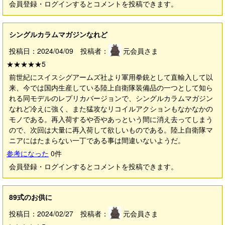
会員登録・ログインするとコメントを投稿できます。
シングルカラムマガジンなれど
投稿日：2024/04/09 投稿者：
元会員さま
★★★★★
5
前世紀にスイスシグアームズ社より軍用拳銃として直輸入して以
来、今では国内生産している陸上自衛隊装備品の一つとして知ら
れる同モデルのレプリカバージョンで、シングルカラムマガジン
なれど冷えに強く、また猛攻なリコイルアクションもなかなかの
モノである。再入荷するや否やあっという間に消え去ってしまう
ので、次回は大量に再入荷して欲しいものである。陸上自衛隊マ
ニアにはたまらない一丁である事は間違いないようだ。
参考になった
0
件
会員登録・ログインするとコメントを投稿できます。
89式のお供に
投稿日：2024/02/27 投稿者：
元会員さま