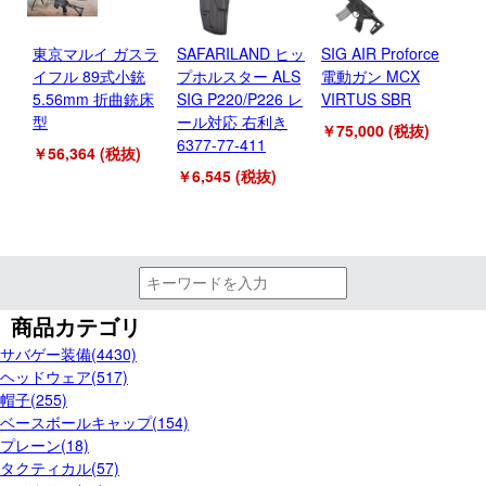
東京マルイ ガスラ
SAFARILAND ヒッ
SIG AIR Proforce
イフル 89式小銃
プホルスター ALS
電動ガン MCX
5.56mm 折曲銃床
SIG P220/P226 レ
VIRTUS SBR
型
ール対応 右利き
￥75,000 (税抜)
6377-77-411
￥56,364 (税抜)
￥6,545 (税抜)
商品カテゴリ
サバゲー装備(4430)
ヘッドウェア(517)
帽子(255)
ベースボールキャップ(154)
プレーン(18)
タクティカル(57)