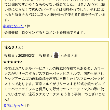
ては偏見てすがろくなものがない感じでした。旧タナカP220は使
い物にならなくてKSCのバーテックは期待外れでした。それに比
べると新タナカP220は堂々と胸を張って使える性能を持っていま
す。
参考になった
1
件
会員登録・ログインするとコメントを投稿できます。
流石タナカ!
投稿日：2025/02/21 投稿者：
元会員さま
★★★★★
5
今ではガスリボルバーピストルの権威的存在でもあるタナカワー
クスがリリースするガスブローバックピストルで、国内生産され
たシグアームズの自動拳銃を忠実に再現したガスブローバックピ
ストルであります。東京マルイがリリースする89式小銃のガスブ
ローバックライフルと併用して野外でのシューティングの際に使
っていますが、流石タナカワークス!もう言う事何一つございませ
ん!
参考になった
1
件