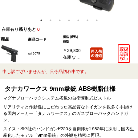
在庫有り
残りあと
0
価格
(税込)
商品
商品コード
納期
￥29,800
ra16075
在庫なし
申し訳ございませんが、只今品切れ中です。
タナカワークス 9mm拳銃 ABS樹脂仕様
マグナブローバックシステム搭載の自衛隊制式ピストル
リアリティと作動性にこだわった高品質なトイガンを数多く手掛け
る国内メーカー「タナカワークス」のガスブローバックハンドガ
ン。
スイス・SIG社のハンドガンP220を自衛隊が1982年に採用し国内生
産化したモデル「9mm拳銃」の外観を精密に再現。