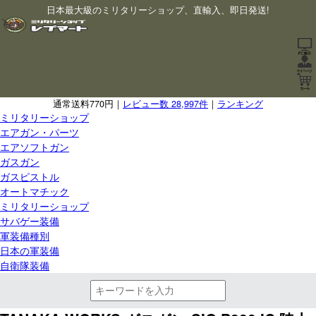
日本最大級のミリタリーショップ、直輸入、即日発送!
通常送料770円｜
レビュー数 28,997件
｜
ランキング
ミリタリーショップ
エアガン・パーツ
エアソフトガン
ガスガン
ガスピストル
オートマチック
ミリタリーショップ
サバゲー装備
軍装備種別
日本の軍装備
自衛隊装備