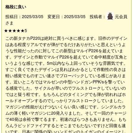
格段に良い
投稿日：2025/03/05 変更日：2025/03/05 投稿者：
元会員
さま
★★★★★
5
この新タナカP220は絶対に買うべきに感じます。旧作のデザイン
はある程度リアルですが弾がでるだけありがたいと思えというよ
うな性能だったのに対してこの新型はマルイP226を超えていま
す。デザインと作動でマルイP226を超えていて命中精度が互角と
いうような感じです。5m以内なら上回っていそうな雰囲気です。
すごく良くできたデザインは見ればわかるとして作動性の良さは
軽い感覚でものすごい速さでブローバックしている感じがありま
す。近いところではマルゼンの中型ハンドガンPPK/sを撃ってい
る感覚でした。サイクルが早いのでフルストロークしていないの
ではと疑う程です。もちろんどのタイミングでも弾が切れればホ
ールドオープンするのでしっかりフルストロークしていました。
マガジンの性能がえげつないくらい良い感じです。シングルカラ
ムの薄く軽いマガジンに20発入りました。そして一回のチャージ
で40発は余裕で撃てるます。初速のばらつきもありません。もち
ろんラピッドファイアするとそこまでもたないですけど回復も速
いです。日本に関係の深いハンドガンのトイガンのイメージとし