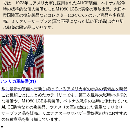
では、1973年にアメリカ軍に採用されたALICE装備、ベトナム戦争
時の標準的な個人装備だったM1956 LCEの実物の軍放出品、大日本
帝国陸軍の復刻製品などコレクターにおススメのレア商品を多数販
売。ミリタリーサープラス(軍で不要になった払い下げ品)は売り切
れ御免の限定品ばかりです。
アメリカ軍装備(31)
常に最新の装備へ更新し続けているアメリカ軍の歩兵の装備品を時代
ごと種類ごとにまとめたカテゴリーです。第二次世界大戦時の標準的
な装備や、M1956 LCE歩兵装備、ベトナム戦争の当時に使われていた
ALICE装備などの複製品、やアメリカ軍の放出した貴重なミリタリー
サープラス品を販売。リエナクターやサバゲー愛好家の方におすすめ
の各種商品を取り揃えています。
▼