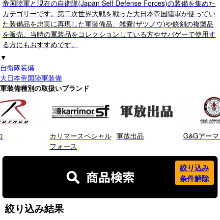
帝国陸軍と現在の自衛隊(Japan Self Defense Forces)の装備を集めた
カテゴリーです。第二次世界大戦を戦った大日本帝国陸軍が使ってい
た装備品を忠実に再現した軍装備品、雑嚢(ザツノウ)や銃剣の複製品
を販売。当時の軍装品をコレクションしている方やサバゲーで使用す
る方にもおすすめです。
▼
自衛隊装備
大日本帝国陸軍装備
軍装備種別の取扱いブランド
コ
カリマースペシャル
軍放出品
G&Gアー
フォース
絞り込み
条件解除
絞り込み結果