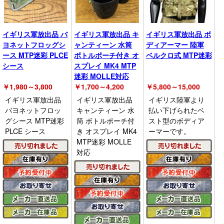
イギリス軍放出品 バ
イギリス軍放出品 キ
イギリス軍放出品 ボ
ヨネットフロッグシ
ャンティーン 水筒
ディアーマー 陸軍
ース MTP迷彩 PLCE
ボトルポーチ付き オ
ベルクロ式 MTP迷彩
シース
スプレイ MK4 MTP
迷彩 MOLLE対応
￥
1,980～3,800
￥
1,700～4,200
￥
5,800～15,000
イギリス軍放出品
イギリス軍放出品
イギリス陸軍より
バヨネットフロッ
キャンティーン 水
払い下げられたベ
グシース MTP迷彩
筒 ボトルポーチ付
スト型のボディア
PLCE シース
き オスプレイ MK4
ーマーです。
MTP迷彩 MOLLE
対応