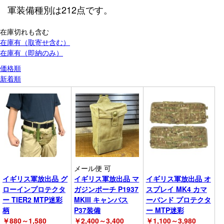
軍装備種別
は
212
点です。
在庫切れも含む
在庫有（取寄せ含む）
在庫有（即納のみ）
価格順
新着順
メール便 可
イギリス軍放出品 グ
イギリス軍放出品 マ
イギリス軍放出品 オ
ローインプロテクタ
ガジンポーチ P1937
スプレイ MK4 カマ
ー TIER2 MTP迷彩
MKIII キャンバス
ーバンド プロテクタ
柄
P37装備
ー MTP迷彩
￥
880～1,580
￥
2,400～3,400
￥
1,100～3,980