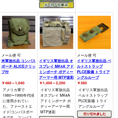
メール便 可
メール便 可
米軍放出品 コンパス
イギリス軍放出品 オ
イギリス軍放出品 ベ
ポーチ ALICEクリッ
スプレイ MK4A アド
ルトストラップ
プ付
ミンポーチ ボディー
PLCE装備 トライア
アーマー用 MTP迷彩
ングルループ
￥
460～1,040
￥
1,400～2,200
￥
360
アメリカ軍で
イギリス軍放出品
イギリス軍放出品
1980〜1990年代頃
オスプレイ MK4A
ベルトストラップ
に使用されてい
アドミンポーチ ボ
PLCE装備 トライ
た、ファーストエ
ディーアーマー用
アングルループ
イド/コンパスポー
MTP迷彩
チです。コンパス