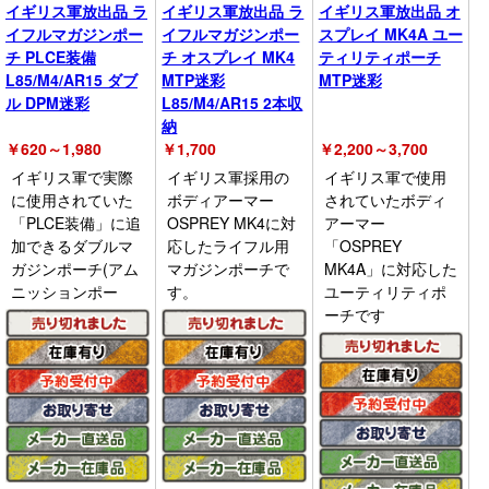
イギリス軍放出品 ラ
イギリス軍放出品 ラ
イギリス軍放出品 オ
イフルマガジンポー
イフルマガジンポー
スプレイ MK4A ユー
チ PLCE装備
チ オスプレイ MK4
ティリティポーチ
L85/M4/AR15 ダブ
MTP迷彩
MTP迷彩
ル DPM迷彩
L85/M4/AR15 2本収
納
￥
620～1,980
￥
1,700
￥
2,200～3,700
イギリス軍で実際
イギリス軍採用の
イギリス軍で使用
に使用されていた
ボディアーマー
されていたボディ
「PLCE装備」に追
OSPREY MK4に対
アーマー
加できるダブルマ
応したライフル用
「OSPREY
ガジンポーチ(アム
マガジンポーチで
MK4A」に対応した
ニッションポー
す。
ユーティリティポ
ーチです