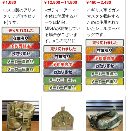
￥
1,080
￥
12,800～14,800
￥
460～2,480
ロスコ製のアリス
※ボディーアーマー
イギリス軍でガス
クリップ(4本セッ
本体に付属するパ
マスクを収納する
ト)です。
ーツはMK4、
ために使用されて
MK4Aが混在してい
いたショルダーバ
る場合がございま
ッグです。
す。※この商品に