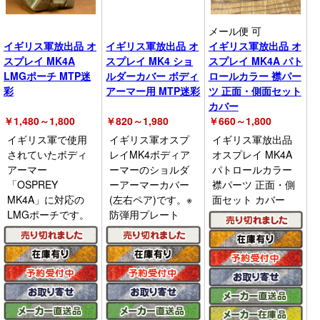
メール便 可
イギリス軍放出品 オ
イギリス軍放出品 オ
イギリス軍放出品 オ
スプレイ MK4A
スプレイ MK4 ショ
スプレイ MK4A パト
LMGポーチ MTP迷
ルダーカバー ボディ
ロールカラー 襟パー
彩
アーマー用 MTP迷彩
ツ 正面・側面セット
カバー
￥
1,480～1,800
￥
820～1,980
￥
660～1,800
イギリス軍で使用
イギリス軍オスプ
イギリス軍放出品
されていたボディ
レイMK4ボディア
オスプレイ MK4A
アーマー
ーマーのショルダ
パトロールカラー
「OSPREY
ーアーマーカバー
襟パーツ 正面・側
MK4A」に対応の
(左右ペア)です。※
面セット カバー
LMGポーチです。
防弾用プレート