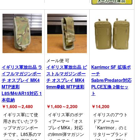
メール便 可
イギリス軍放出品 ラ
イギリス軍放出品 ピ
Karrimor SF 拡張ポ
イフルマガジンポー
ストルマガジンポー
ーチ
チ オスプレイ MK4
チ オスプレイ MK4
Sabre/Predator対応
MTP迷彩
9mm拳銃 MTP迷彩
PLCE互換 2個セッ
L85/M4/AR15対応 1
ト
本収納
￥
1,600～2,480
￥
1,400～2,200
￥
14,200
イギリス軍にて使
イギリス軍のボデ
イギリスのアウト
用されていたフラ
ィアーマー「オス
ドアメーカー
ップマガジンポー
プレイMK4」対応
「Karrimor」のミ
チです。L85系のマ
の9mm弾マガジン
リタリーブランド