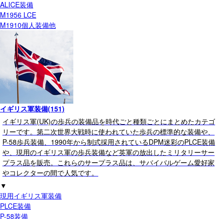
ALICE装備
M1956 LCE
M1910個人装備他
イギリス軍装備(151)
イギリス軍(UK)の歩兵の装備品を時代ごと種類ごとにまとめたカテゴ
リーです。第二次世界大戦時に使われていた歩兵の標準的な装備や、
P-58歩兵装備、1990年から制式採用されているDPM迷彩のPLCE装備
や、現用のイギリス軍の歩兵装備など英軍の放出したミリタリーサー
プラス品を販売。これらのサープラス品は、サバイバルゲーム愛好家
やコレクターの間で人気です。
▼
現用イギリス軍装備
PLCE装備
P-58装備