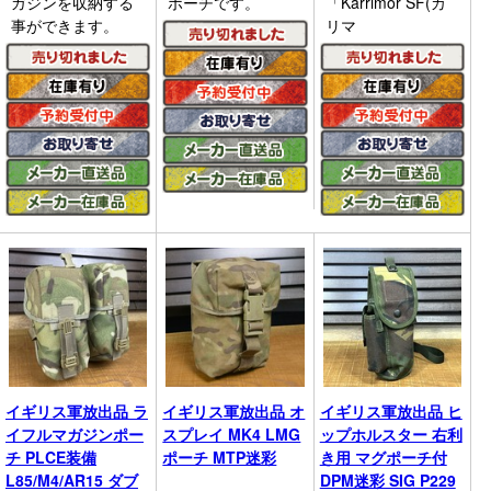
ガジンを収納する
ポーチです。
「Karrimor SF(カ
事ができます。
リマ
イギリス軍放出品 ラ
イギリス軍放出品 オ
イギリス軍放出品 ヒ
イフルマガジンポー
スプレイ MK4 LMG
ップホルスター 右利
チ PLCE装備
ポーチ MTP迷彩
き用 マグポーチ付
L85/M4/AR15 ダブ
DPM迷彩 SIG P229