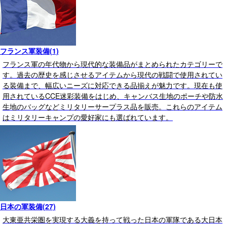
フランス軍装備(1)
フランス軍の年代物から現代的な装備品がまとめられたカテゴリーで
す。過去の歴史を感じさせるアイテムから現代の戦闘で使用されてい
る装備まで、幅広いニーズに対応できる品揃えが魅力です。現在も使
用されているCCE迷彩装備をはじめ、キャンバス生地のポーチや防水
生地のバッグなどミリタリーサープラス品を販売。これらのアイテム
はミリタリーキャンプの愛好家にも選ばれています。
日本の軍装備(27)
大東亜共栄圏を実現する大義を持って戦った日本の軍隊である大日本