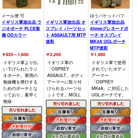
メール便 可
ゆうパケットパフ
イギリス軍放出品 ラ
イギリス軍放出品 オ
イギリス軍放出品
ジオポーチ PLCE装
スプレイ パーツセッ
40mmグレネードポ
備 ODカラー
ト ASSAULT用 MTP
ーチ オスプレイ
迷彩
MK4A UGLポーチ
MTP迷彩
￥
920～1,800
￥
2,200
￥
1,980
イギリス軍より払
イギリス軍の
イギリス軍で使用
い下げられたラジ
「OSPREY
されていたボディ
オポーチ。軍用の
ASSAULT」ボディ
アーマー
無線機を携行する
アーマーに取り付
「OSPREY
ためのポーチとな
けられるパーツセ
MK4A」に対応した
っており、素早く
ットです。MOLL
UGLポーチです。
無線