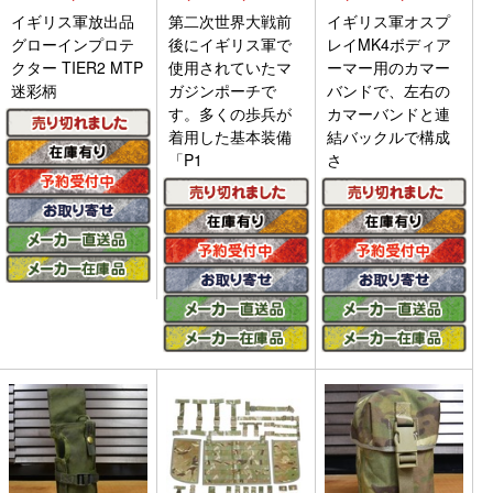
イギリス軍放出品
第二次世界大戦前
イギリス軍オスプ
グローインプロテ
後にイギリス軍で
レイMK4ボディア
クター TIER2 MTP
使用されていたマ
ーマー用のカマー
迷彩柄
ガジンポーチで
バンドで、左右の
す。多くの歩兵が
カマーバンドと連
着用した基本装備
結バックルで構成
「P1
さ