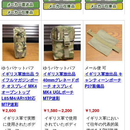
ゆうパケットパフ
ゆうパケットパフ
メール便 可
イギリス軍放出品 ラ
イギリス軍放出品
イギリス軍放出品 キ
イフルマガジンポー
40mmグレネードポ
ャンティーンポーチ
チ オスプレイ MK4
ーチ オスプレイ
P37装備品
オープントップ
MK4 UGLポーチ
L85/M4/AR15対応
MTP迷彩
MTP迷彩
￥
2,600
￥
1,580～2,200
￥
1,200
イギリス軍で実際
イギリス軍で使用
イギリス軍におい
に使用されたボデ
されていたボディ
て往年の代表的装
ィアーマー
アーマー
備であるP37装備