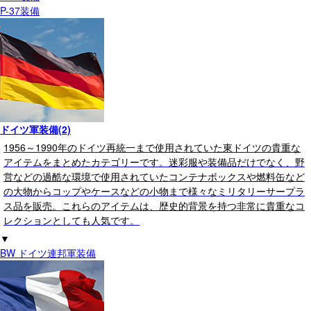
P-37装備
ドイツ軍装備(2)
1956～1990年のドイツ再統一まで使用されていた東ドイツの貴重な
アイテムをまとめたカテゴリーです。迷彩服や装備品だけでなく、野
営などの過酷な環境で使用されていたコンテナボックスや燃料缶など
の大物からコップやケースなどの小物まで様々なミリタリーサープラ
ス品を販売。これらのアイテムは、歴史的背景を持つ非常に貴重なコ
レクションとしても人気です。
▼
BW ドイツ連邦軍装備