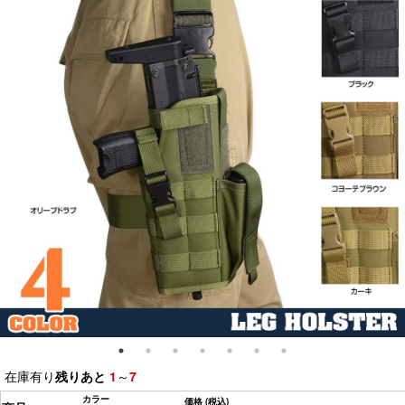
在庫有り
残りあと
1
～
7
カラー
価格
(税込)