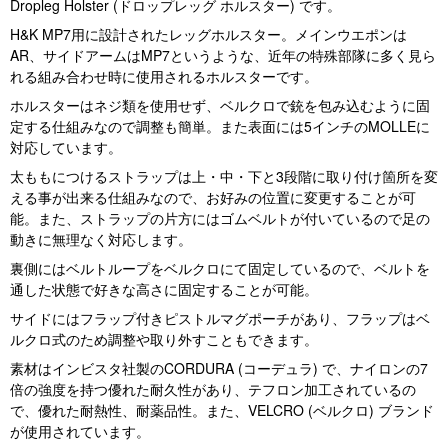
Dropleg Holster (ドロップレッグ ホルスター) です。
H&K MP7用に設計されたレッグホルスター。メインウエポンは
AR、サイドアームはMP7というような、近年の特殊部隊に多く見ら
れる組み合わせ時に使用されるホルスターです。
ホルスターはネジ類を使用せず、ベルクロで銃を包み込むように固
定する仕組みなので調整も簡単。また表面には5インチのMOLLEに
対応しています。
太ももにつけるストラップは上・中・下と3段階に取り付け箇所を変
える事が出来る仕組みなので、お好みの位置に変更することが可
能。また、ストラップの片方にはゴムベルトが付いているので足の
動きに無理なく対応します。
裏側にはベルトループをベルクロにて固定しているので、ベルトを
通した状態で好きな高さに固定することが可能。
サイドにはフラップ付きピストルマグポーチがあり、フラップはベ
ルクロ式のため調整や取り外すこともできます。
素材はインビスタ社製のCORDURA (コーデュラ) で、ナイロンの7
倍の強度を持つ優れた耐久性があり、テフロン加工されているの
で、優れた耐熱性、耐薬品性。また、VELCRO (ベルクロ) ブランド
が使用されています。