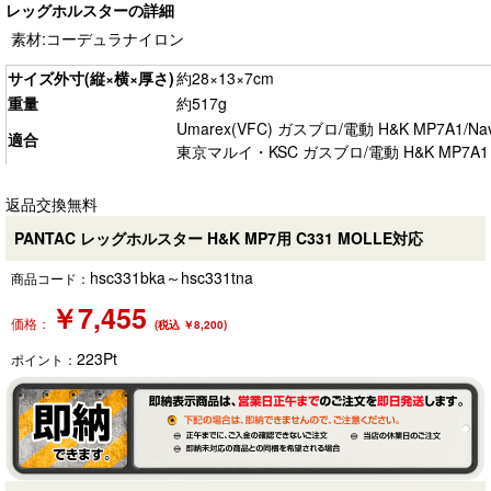
レッグホルスターの詳細
素材:コーデュラナイロン
サイズ外寸(縦×横×厚さ)
約28×13×7cm
重量
約517g
Umarex(VFC) ガスブロ/電動 H&K MP7A1/Na
適合
東京マルイ・KSC ガスブロ/電動 H&K MP7A1
返品交換無料
PANTAC レッグホルスター H&K MP7用 C331 MOLLE対応
hsc331bka～hsc331tna
商品コード：
￥
7,455
価格：
(税込 ￥8,200)
223
Pt
ポイント：