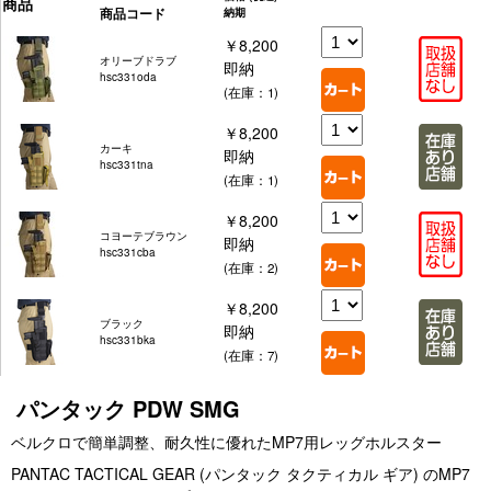
商品
商品コード
納期
￥8,200
オリーブドラブ
即納
hsc331oda
(在庫：1)
￥8,200
カーキ
即納
hsc331tna
(在庫：1)
￥8,200
コヨーテブラウン
即納
hsc331cba
(在庫：2)
￥8,200
ブラック
即納
hsc331bka
(在庫：7)
パンタック PDW SMG
ベルクロで簡単調整、耐久性に優れたMP7用レッグホルスター
PANTAC TACTICAL GEAR (パンタック タクティカル ギア) のMP7