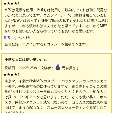
★★★★
4
MP7は電動を使用。抜差しは使用して馴染んでくれば何ら問題な
いかなとは思ってます、まだフィールドでは実戦使用していませ
んがPDWとは言っても身長178cmの私でもそれなりに重さは感じ
ますが、これも慣れれば大丈夫かなと思ってます。とにかくMP7
をいつも使いたい人なら持っていても良いかと思います。
参考になった
1
件
会員登録・ログインするとコメントを投稿できます。
小柄な人には使い辛いかも
投稿日：2022/12/08 投稿者：
元会員さま
★★★★
4
東京マルイ製のH&KMP7ガスブローバックマシンガンのタンカラ
ーモデルを収納するのに使っていますが、銃自体もそこそこの重
量があり且つホルスター自体もズッシリとくるので、小柄な人に
は扱いにくいギアーかと思います。ただ、とても使い易く、ホル
スター内部がタコシェル式ではないので、出し入れの際に銃を傷
つけてしまう心配もなく、スムーズなシューティングを楽しむこ
とができます。