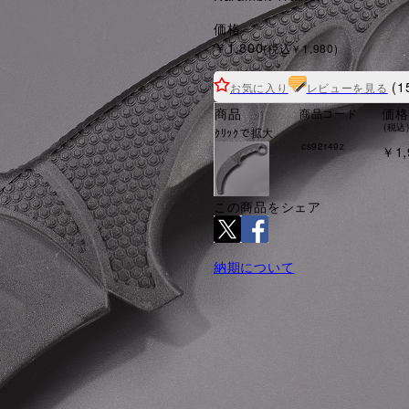
価格
￥1,800
(税込￥1,980)
(1
お気に入り
レビューを見る
商品
価格
商品コード
(税込
ｸﾘｯｸで拡大
cs92r49z
￥1,
この商品をシェア
納期について