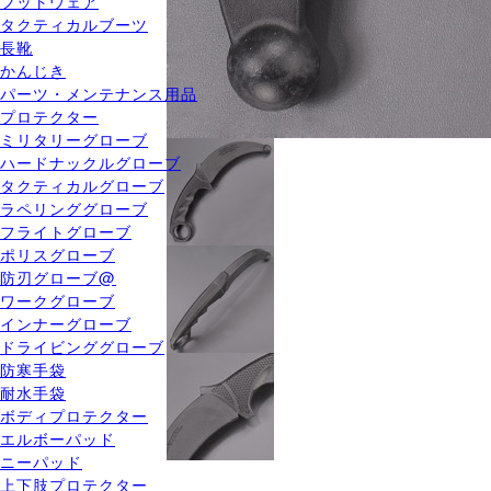
フットウェア
タクティカルブーツ
長靴
かんじき
パーツ・メンテナンス用品
プロテクター
ミリタリーグローブ
ハードナックルグローブ
タクティカルグローブ
ラペリンググローブ
フライトグローブ
ポリスグローブ
防刃グローブ@
ワークグローブ
インナーグローブ
ドライビンググローブ
防寒手袋
耐水手袋
ボディプロテクター
エルボーパッド
ニーパッド
上下肢プロテクター