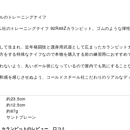
ルのトレーニングナイフ
EEL社のトレーニングナイフ 92R49Zカランビット。ゴムのような
して生まれ、近年格闘技と護身用武器として広まったカランビット
方をする特殊なナイフなので本物を購入する前の練習用におすすめ
わないよう、丸いボール状になっているので屋内でも気にすること
和感を感じさせぬよう、コールドスチール社こだわりのリアルなデ
約23.5cm
約12.5cm
約67g
サントプレーン
49Z カランビットのレビュー、口コミ