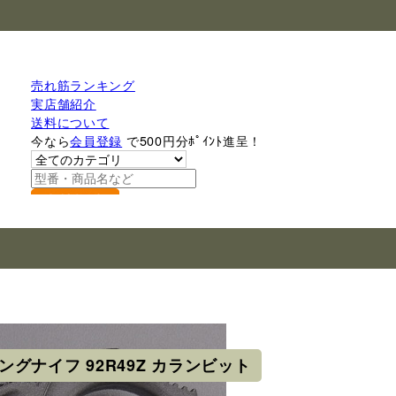
売れ筋ランキング
実店舗紹介
送料について
今なら
会員登録
で500円分ﾎﾟｲﾝﾄ進呈！
検索
ニングナイフ 92R49Z カランビット