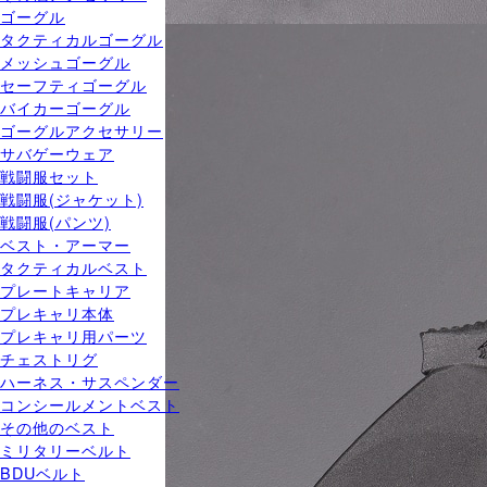
ゴーグル
タクティカルゴーグル
メッシュゴーグル
セーフティゴーグル
バイカーゴーグル
ゴーグルアクセサリー
サバゲーウェア
戦闘服セット
戦闘服(ジャケット)
戦闘服(パンツ)
ベスト・アーマー
タクティカルベスト
プレートキャリア
プレキャリ本体
プレキャリ用パーツ
チェストリグ
ハーネス・サスペンダー
コンシールメントベスト
その他のベスト
ミリタリーベルト
BDUベルト