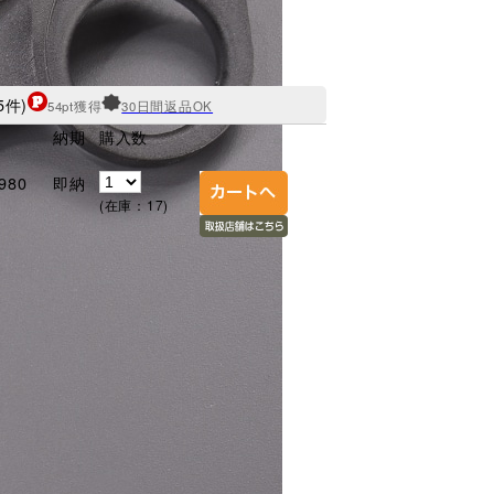
5件)
54pt獲得
30日間返品OK
納期
購入数
)
980
即納
(在庫：17)