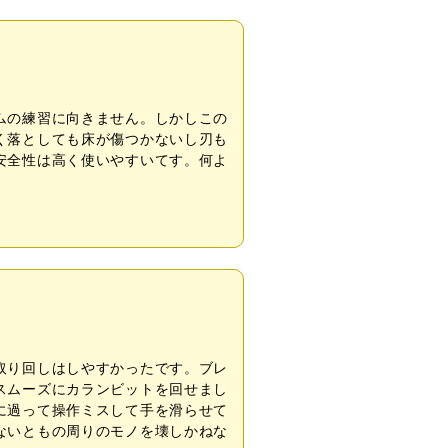
ムの練習に向きません。しかしこの
く落としても床が傷つかないし刃も
安全性は高く使いやすいてす。何よ
取り回しはしやすかったです。ブレ
スムーズにカランビットを回せまし
に過って操作ミスして手を滑らせて
ないともの周りのモノを壊しかねな