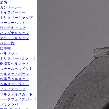
消防
ガンメーカー
ナイフメーカー
ミリタリーキャップ
ブーニーハット
ワッチキャップ
バンダナキャップ
マリーンキャップ
ベレー帽
防寒帽
ヘルメット
ミリタリーヘルメット
樹脂製ヘルメット
スチールヘルメット
ヘルメットパーツ
作業用ヘルメット
ヘルメットライト
フェイスガード
フルフェイスガード
ハーフフェイスガード
バラクラバ