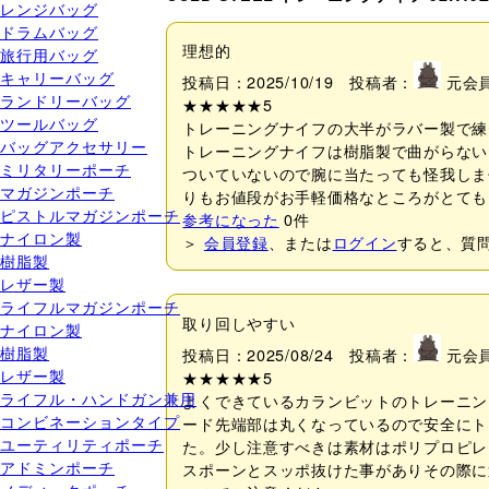
レンジバッグ
ドラムバッグ
理想的
旅行用バッグ
キャリーバッグ
投稿日：2025/10/19 投稿者：
元会
ランドリーバッグ
★★★★★
5
ツールバッグ
トレーニングナイフの大半がラバー製で練
バッグアクセサリー
トレーニングナイフは樹脂製で曲がらない
ミリタリーポーチ
ついていないので腕に当たっても怪我しま
マガジンポーチ
りもお値段がお手軽価格なところがとても
ピストルマガジンポーチ
参考になった
0
件
ナイロン製
＞
会員登録
、または
ログイン
すると、質
樹脂製
レザー製
ライフルマガジンポーチ
取り回しやすい
ナイロン製
樹脂製
投稿日：2025/08/24 投稿者：
元会
レザー製
★★★★★
5
ライフル・ハンドガン兼用
よくできているカランビットのトレーニン
コンビネーションタイプ
ード先端部は丸くなっているので安全にト
ユーティリティポーチ
た。少し注意すべきは素材はポリプロピレ
アドミンポーチ
スポーンとスッポ抜けた事がありその際に