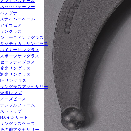
アフガンストール
ネックウォーマー
バンダナ
スナイパーベール
アイウェア
サングラス
シューティンググラス
タクティカルサングラス
バイカーサングラス
スポーツサングラス
セーフティグラス
偏光サングラス
調光サングラス
IRサングラス
サングラスアクセサリー
交換レンズ
ノーズピース
テンプルフレーム
ストラップ
RXインサート
サングラスケース
その他アクセサリー