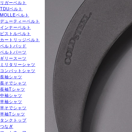
リガーベルト
TDUベルト
MOLLEベルト
デューティーベルト
インナーベルト
ピストルベルト
カートリッジベルト
ベルトパッド
ベルトパーツ
ギリースーツ
ミリタリーシャツ
コンバットシャツ
長袖シャツ
長そでシャツ
長袖Tシャツ
中袖シャツ
半袖シャツ
半そでシャツ
半袖Tシャツ
タンクトップ
つなぎ