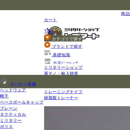
国内最大級のミリタリー総合通販
商品数
カート
TOP
カテゴリで探す
ブランドで探す
基礎知識
当店について
ミリタリーショップ
ご利用ガイド
軍モノ・輸入雑貨
ポリスグッズ
サバゲー装備
トレーニングナイフ・木刀
ヘッドウェア
トレーニングナイフ
帽子
樹脂製トレーナー
ベースボールキャップ
プレーン
タクティカル
ミリタリー
ポリス