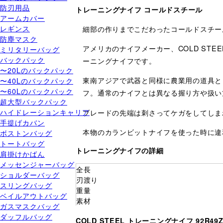
防刃用品
トレーニングナイフ コールドスチール
アームカバー
レギンス
細部の作りまでこだわったコールドスチー
防塵マスク
アメリカのナイフメーカー、COLD ST
ミリタリーバッグ
バックパック
ーニングナイフです。
〜20Lのバックパック
東南アジアで武器と同様に農業用の道具と
〜40Lのバックパック
〜60Lのバックパック
フ。通常のナイフとは異なる握り方や扱い
超大型バックパック
ハイドレーションキャリア
ブレードの先端は刺さってケガをしてしま
手提げカバン
本物のカランビットナイフを使った時に違
ボストンバッグ
トートバッグ
トレーニングナイフの詳細
肩掛けかばん
メッセンジャーバッグ
全長
ショルダーバッグ
刃渡り
スリングバッグ
重量
ベイルアウトバッグ
素材
ガスマスクバッグ
ダッフルバッグ
COLD STEEL トレーニングナイフ 92R