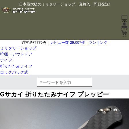
日本最大級のミリタリーショップ、直輸入、即日発送!
通常送料770円｜
レビュー数 29,007件
｜
ランキング
ミリタリーショップ
狩猟・アウトドア
ナイフ
折りたたみナイフ
ロックバック式
Gサカイ 折りたたみナイフ プレッピー