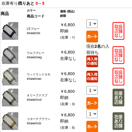
在庫有り
残りあと
0
～
5
カラー
価格
(税込)
商品
商品コード
納期
￥6,800
LEブルー
即納
95ww00le
(在庫：1)
現在
2名
の入
￥6,800
荷待ち
ウルフグレー
95ww00wg
在庫なし
￥6,800
ウッドランドカモ
95ww00wc
在庫なし
￥6,800
オリーブドラブ
即納
95ww00od
(在庫：3)
￥6,800
コヨーテブラウン
即納
95ww00cb
(在庫：5)