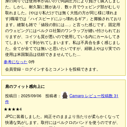
身の周りでは使用率が高いので同調圧力により負けて購入しまし
た。しかし、耐久製に難があり、数ヶ月でウェビング部がむしり
取れました。(やはり私だけでは無く大抵の方が同じ様に壊れま
す)職場では「ハイスピードにぶっ壊れるギア」と揶揄されており
ます。縫製も雑で「値段の割には…」と言った感じです。固定用
のウェビングにはベルクロ社製のワンラップが縫い付けられてお
りますが、コイツも質が悪いので使用している内にカールしてき
てしまい、すぐ剥がれてしまいます。私は不具合を多く感じまし
た。全てが全てでは無いと思いたいですが、経験上やはり実での
使用は米国製品は信頼できませんでした…
参考になった
0
件
会員登録・ログインするとコメントを投稿できます。
肩のフィット感向上に
投稿日：2025/09/06 投稿者：
Camaro
レビュー投稿数
31
件
★★★★
4
JPCに装着しました。純正そのままより当たりが柔らかくなって
快適な気がします。取付にはベルクロのバンドを使うのですが、