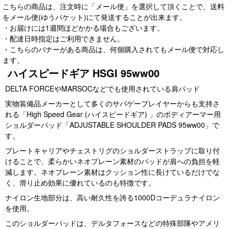
こちらの商品は、注文時に「メール便」を選択して頂くことで、送料
をメール便(ゆうパケット)にて発送することが出来ます。
・お届けには1週間ほどかかる場合もございます。
・配達日時指定はご利用できません。
・こちらのバナーがある商品は、何個購入されてもメール便で対応し
ます。
ハイスピードギア HSGI 95ww00
DELTA FORCEやMARSOCなどでも使用されている肩パッド
実物装備品メーカーとして多くのサバゲープレイヤーからも支持さ
れる「High Speed Gear (ハイスピードギア) 」のボディアーマー用
ショルダーパッド「ADJUSTABLE SHOULDER PADS 95ww00」で
す。
プレートキャリアやチェストリグのショルダーストラップに取り付
けることで、柔らかいネオプレーン素材のパッドが肩への負担を軽
減します。ネオプレーン素材はクッション性に長けているだけでな
く、滑り止め効果に優れているのも特徴です。
ナイロン生地部分は、高い耐久性を誇る1000Dコーデュラナイロン
を使用。
このショルダーパッドは、デルタフォースなどの特殊部隊やアメリ