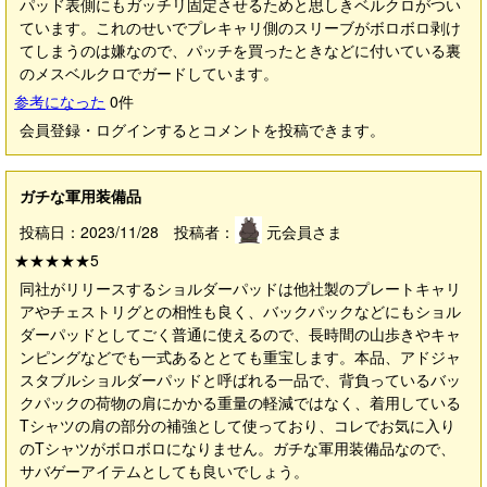
パッド表側にもガッチリ固定させるためと思しきベルクロがつい
ています。これのせいでプレキャリ側のスリーブがボロボロ剥け
てしまうのは嫌なので、パッチを買ったときなどに付いている裏
のメスベルクロでガードしています。
参考になった
0
件
会員登録・ログインするとコメントを投稿できます。
ガチな軍用装備品
投稿日：2023/11/28 投稿者：
元会員さま
★★★★★
5
同社がリリースするショルダーパッドは他社製のプレートキャリ
アやチェストリグとの相性も良く、バックパックなどにもショル
ダーパッドとしてごく普通に使えるので、長時間の山歩きやキャ
ンピングなどでも一式あるととても重宝します。本品、アドジャ
スタブルショルダーパッドと呼ばれる一品で、背負っているバッ
クパックの荷物の肩にかかる重量の軽減ではなく、着用している
Tシャツの肩の部分の補強として使っており、コレでお気に入り
のTシャツがボロボロになりません。ガチな軍用装備品なので、
サバゲーアイテムとしても良いでしょう。