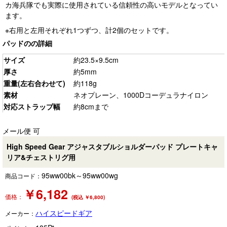
カ海兵隊でも実際に使用されている信頼性の高いモデルとなってい
ます。
※右用と左用それぞれ1つずつ、計2個のセットです。
パッドのの詳細
サイズ
約23.5×9.5cm
厚さ
約5mm
重量(左右合わせて)
約118g
素材
ネオプレーン、1000Dコーデュラナイロン
対応ストラップ幅
約8cmまで
メール便 可
High Speed Gear アジャスタブルショルダーパッド プレートキャ
リア&チェストリグ用
95ww00bk～95ww00wg
商品コード：
￥
6,182
価格：
(税込 ￥6,800)
ハイスピードギア
メーカー：