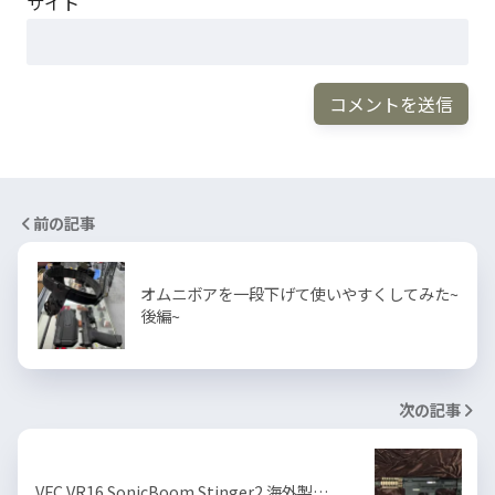
サイト
前の記事
オムニボアを一段下げて使いやすくしてみた~
後編~
次の記事
VFC VR16 SonicBoom Stinger2 海外製…