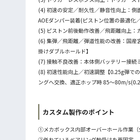
(4) 初速の安定／耐久性／静音性向上：
AOEダンパー装着(ピストン位置の最適化
(5) ピストン前後動作改善／飛距離向上
(6) 集弾／飛距離／弾道性能の改善：国
掛けダブルホールド】
(7) 接触不良改善：本体側バッテリー接
(8) 初速性能向上／初速調整【0.25g
ングへ交換、適正ホップ時 85～80m/s(0.2
カスタム製作のポイント
①メカボックス内部オーバーホール作業（
②外れているベアリング軸受けを再固定