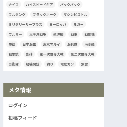
ナイフ
ハイスピードギア
バックパック
フルタング
ブラックホーク
マシンピストル
ミリタリーサープラス
ヨーロッパ
ルガー
ワルサー
太平洋戦争
巡洋艦
戦車
戦闘機
拳銃
日本海軍
東京マルイ
海兵隊
潜水艦
狙撃銃
砲弾
第一次世界大戦
第二次世界大戦
自衛隊
軽機関銃
釣り
電動ガン
魚雷
メタ情報
ログイン
投稿フィード