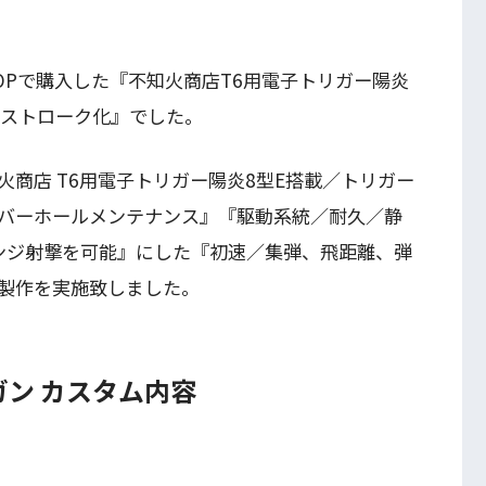
 SHOPで購入した『不知火商店T6用電子トリガー陽炎
トストローク化』でした。
商店 T6用電子トリガー陽炎8型E搭載／トリガー
バーホールメンテナンス』『駆動系統／耐久／静
レンジ射撃を可能』にした『初速／集弾、飛距離、弾
製作を実施致しました。
動ガン カスタム内容