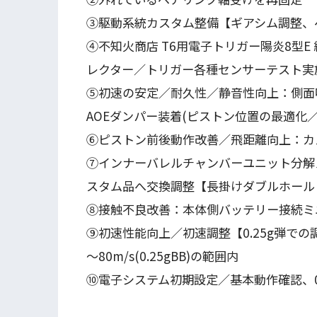
③駆動系統カスタム整備【ギアシム調整、
④不知火商店 T6用電子トリガー陽炎8型
レクター／トリガー各種センサーテスト実
⑤初速の安定／耐久性／静音性向上：側面
AOEダンパー装着(ピストン位置の最適化
⑥ピストン前後動作改善／飛距離向上：カ
⑦インナーバレルチャンバーユニット分解
スタム品へ交換調整【長掛けダブルホール
⑧接触不良改善：本体側バッテリー接続ミ
⑨初速性能向上／初速調整【0.25g弾での
～80m/s(0.25gBB)の範囲内
⑩電子システム初期設定／基本動作確認、0