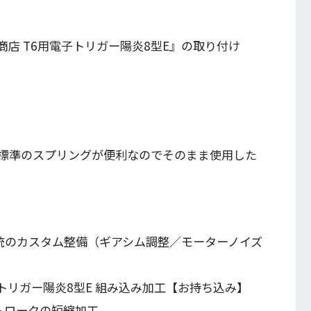
知火商店 T6用電子トリガー陽炎8型E』の取り付け
標準のスプリングが便利なのでそのまま使用した
系統のカスタム整備（ギアシム調整／モーターノイズ
子トリガー陽炎8型E 組み込み加工【お持ち込み】
ストロークの短縮加工