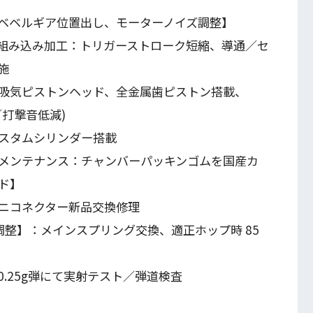
ベベルギア位置出し、モーターノイズ調整】
E 組み込み加工：トリガーストローク短縮、導通／セ
施
吸気ピストンヘッド、全金属歯ピストン搭載、
／打撃音低減)
スタムシリンダー搭載
メンテナンス：チャンバーパッキンゴムを国産カ
ド】
ニコネクター新品交換修理
調整】：メインスプリング交換、適正ホップ時 85
.25g弾にて実射テスト／弾道検査