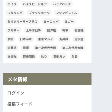
ナイフ
ハイスピードギア
バックパック
フルタング
ブラックホーク
マシンピストル
ミリタリーサープラス
ヨーロッパ
ルガー
ワルサー
太平洋戦争
巡洋艦
戦車
戦闘機
拳銃
日本海軍
東京マルイ
海兵隊
潜水艦
狙撃銃
砲弾
第一次世界大戦
第二次世界大戦
自衛隊
軽機関銃
釣り
電動ガン
魚雷
メタ情報
ログイン
投稿フィード