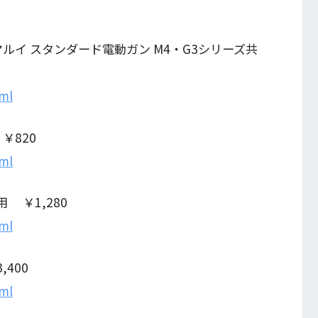
京マルイ スタンダード電動ガン M4・G3シリーズ共
tml
￥820
tml
用 ￥1,280
tml
,400
tml