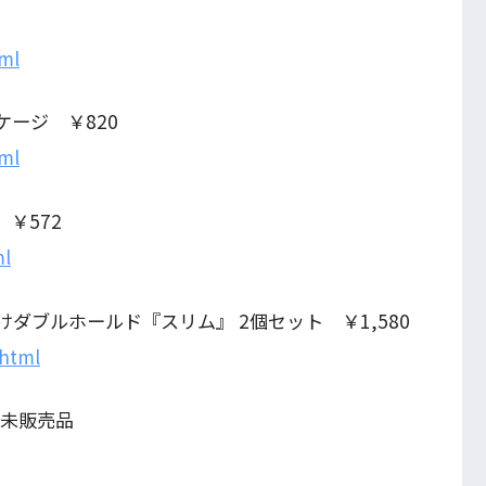
tml
ケージ ￥820
tml
 ￥572
ml
掛けダブルホールド『スリム』 2個セット ￥1,580
.html
※未販売品