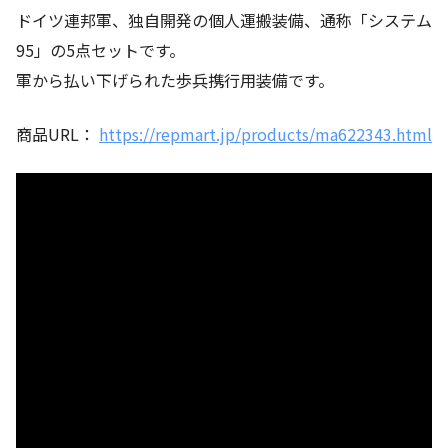
ドイツ連邦軍、独自開発の個人運搬装備、通称「システム
95」の5点セットです。
軍から払い下げられた歩兵携行用装備です。
商品URL：
https://repmart.jp/products/ma622343.html