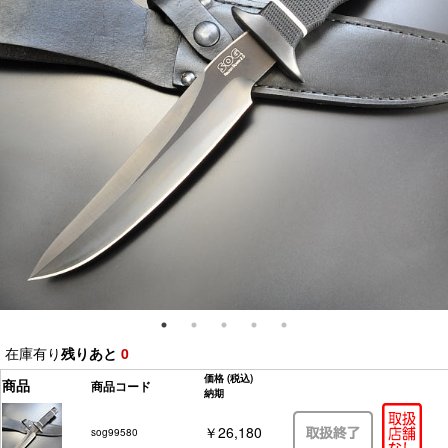
在庫有り
残りあと
0
価格
(税込)
商品
商品コード
納期
￥26,180
sog99580