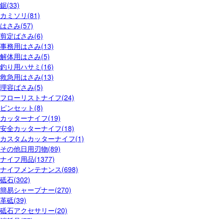
鋸(33)
カミソリ(81)
はさみ(57)
剪定ばさみ(6)
事務用はさみ(13)
解体用はさみ(5)
釣り用ハサミ(16)
救急用はさみ(13)
理容ばさみ(5)
フローリストナイフ(24)
ピンセット(8)
カッターナイフ(19)
安全カッターナイフ(18)
カスタムカッターナイフ(1)
その他日用刃物(89)
ナイフ用品(1377)
ナイフメンテナンス(698)
砥石(302)
簡易シャープナー(270)
革砥(39)
砥石アクセサリー(20)