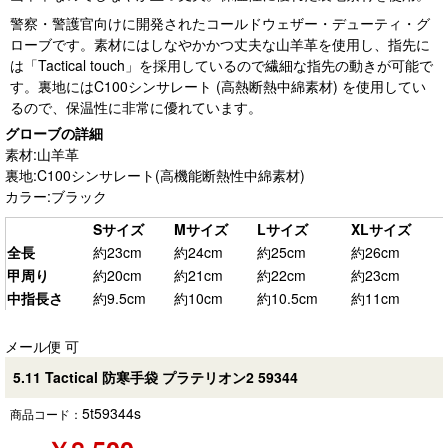
警察・警護官向けに開発されたコールドウェザー・デューティ・グ
ローブです。素材にはしなやかかつ丈夫な山羊革を使用し、指先に
は「Tactical touch」を採用しているので繊細な指先の動きが可能で
す。裏地にはC100シンサレート (高熱断熱中綿素材) を使用してい
るので、保温性に非常に優れています。
グローブの詳細
素材:山羊革
裏地:C100シンサレート(高機能断熱性中綿素材)
カラー:ブラック
Sサイズ
Mサイズ
Lサイズ
XLサイズ
全長
約23cm
約24cm
約25cm
約26cm
甲周り
約20cm
約21cm
約22cm
約23cm
中指長さ
約9.5cm
約10cm
約10.5cm
約11cm
メール便 可
5.11 Tactical 防寒手袋 プラテリオン2 59344
5t59344s
商品コード：