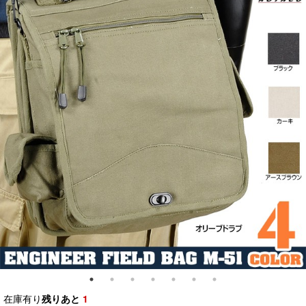
在庫有り
残りあと
1