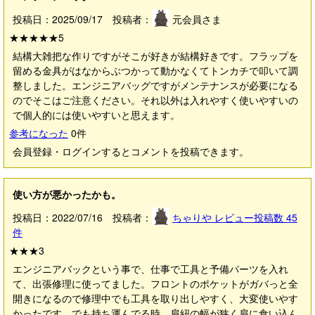
投稿日：2025/09/17 投稿者：
元会員さま
★★★★★
5
結構大雑把な作りですがそこが好きが結構好きです。フラップを
留める金具がはなからぶつかって動かなくてトンカチで叩いて調
整しました。エンジニアバッグですがメンテナンスが必要になる
のでそこはご注意ください。それ以外は入れやすく使いやすいの
で個人的には使いやすいと思えます。
参考になった
0
件
会員登録・ログインするとコメントを投稿できます。
使い方が悪かったかも。
投稿日：2022/07/16 投稿者：
ちゃりや
レビュー投稿数
45
件
★★★
3
エンジニアバックという事で、仕事で工具と予備パーツを入れ
て、出張修理に使ってました。フロントのポケットがガバっと全
開きになるので修理中でも工具を取り出しやすく、大変使いやす
かったです。でも持ち運んでる時、肩紐の幅が狭く肩に食い込ん