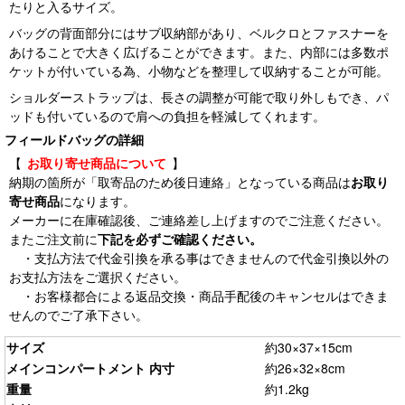
たりと入るサイズ。
バッグの背面部分にはサブ収納部があり、ベルクロとファスナーを
あけることで大きく広げることができます。また、内部には多数ポ
ケットが付いている為、小物などを整理して収納することが可能。
ショルダーストラップは、長さの調整が可能で取り外しもでき、パ
ッドも付いているので肩への負担を軽減してくれます。
フィールドバッグの詳細
【
お取り寄せ商品について
】
納期の箇所が「取寄品のため後日連絡」となっている商品は
お取り
寄せ商品
になります。
メーカーに在庫確認後、ご連絡差し上げますのでご注意ください。
またご注文前に
下記を必ずご確認ください。
・支払方法で代金引換を承る事はできませんので代金引換以外の
お支払方法をご選択ください。
・お客様都合による返品交換・商品手配後のキャンセルはできま
せんのでご了承下さい。
サイズ
約30×37×15cm
メインコンパートメント 内寸
約26×32×8cm
重量
約1.2kg