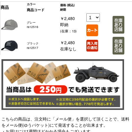
カラー
価格
(税込)
商品
商品コード
納期
￥2,480
グレー
即納
ra12516
(在庫：13)
￥2,480
ブラック
ra12517
在庫なし
こちらの商品は、注文時に「メール便」を選択して頂くことで、送料
をメール便(ゆうパケット)にて発送することが出来ます。
・お届けには1週間ほどかかる場合もございます。