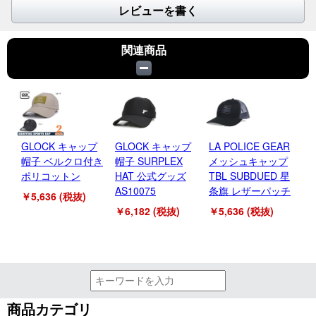
レビューを書く
関連商品
GLOCK キャップ
GLOCK キャップ
LA POLICE GEAR
N
帽子 ベルクロ付き
帽子 SURPLEX
メッシュキャップ
Cl
ポリコットン
HAT 公式グッズ
TBL SUBDUED 星
帽
AS10075
条旗 レザーパッチ
10
￥5,636 (税抜)
￥6,182 (税抜)
￥5,636 (税抜)
￥2
商品カテゴリ