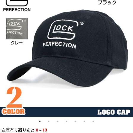
在庫有り
残りあと
0
～
13