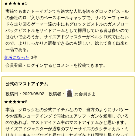
★★★★★
5
実銃でもまたトーイガンでも絶大な人気を誇るグロックピストル
の会社のロゴ入りのベースボールキャップで、サバゲーフィール
ドを走り回るゲーマー達の中にもグロックピストルのガスブロー
バックピストルをサイドアームとして採用している者は多いので
はないであろうか。サイズアドジャスターがベルクロ式ではない
ので、よりしっかりと調整できるのも嬉しい。総じて良く出来た
一品である。
参考になった
0
件
会員登録・ログインするとコメントを投稿できます。
公式のマストアイテム
投稿日：2023/08/02 投稿者：
元会員さま
★★★★★
5
本品、グロック社の公式アイテムなので、当方のようにサバゲー
やお座敷シューテイングで同社のエアソフトガンを愛用している
のであれば、マストアイテム中のマストアイテムかと思います。
サイズアドジャスターが通常のフリーサイズのタクティカル・ミ
リタリーキャップなどと異なり、サイズをより固定し易くなって