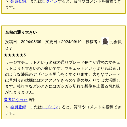
＞
会員登録
、または
ログイン
すると、質問やコメントを投稿でき
ます。
名前の通り大きい
投稿日：2024/08/09 変更日：2024/09/10 投稿者：
元会員
さま
★★★★★
5
ラージマチェットという名称の通りブレード長さが通常のマチェ
ットよりも大きいのが良いです。マチェットというよりも忍者刀
のような漆黒のデザインも男心をくすぐります。大きなブレード
は草刈りの伐採にはオススメできるので庭の草刈りでは大活躍し
ます。枝打ちなどのときにはガシガシ切れて想像を上回る切れ味
がたまりません。
参考になった
9
件
＞
会員登録
、または
ログイン
すると、質問やコメントを投稿でき
ます。