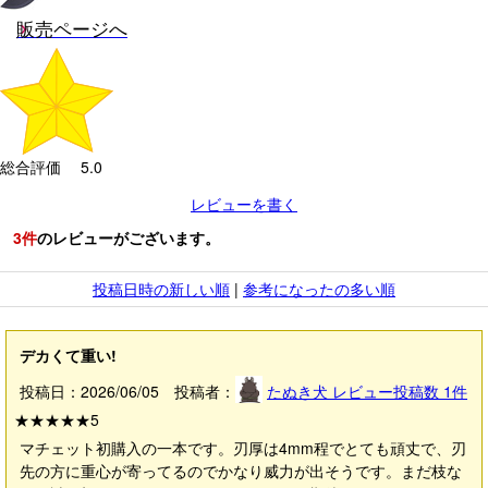
販売ページへ
総合評価 5.0
レビューを書く
3
件
のレビューがございます。
投稿日時の新しい順
|
参考になったの多い順
デカくて重い!
投稿日：2026/06/05 投稿者：
たぬき犬
レビュー投稿数
1
件
★★★★★
5
マチェット初購入の一本です。刃厚は4mm程でとても頑丈で、刃
先の方に重心が寄ってるのでかなり威力が出そうです。まだ枝な