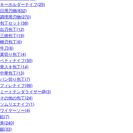
キーホルダーナイフ(25)
日用刃物(832)
調理用刃物(270)
包丁セット(38)
出刃包丁(12)
三徳包丁(19)
柳刃包丁(6)
牛刀(6)
菜切り包丁(4)
ペティナイフ(30)
骨スキ包丁(14)
中華包丁(13)
パン切り包丁(7)
フィレナイフ(96)
ミートテンダライザー@(3)
その他の包丁(24)
ソムリエナイフ(1)
ワイヤーソー(4)
鉈(7)
斧(240)
鋸(33)