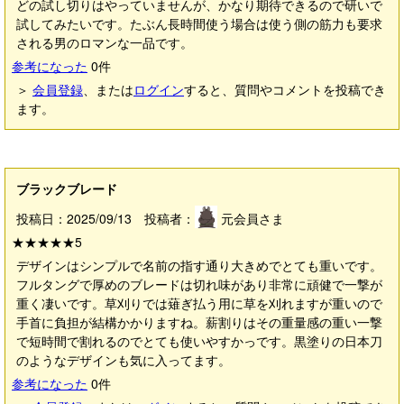
どの試し切りはやっていませんが、かなり期待できるので研いで
試してみたいです。たぶん長時間使う場合は使う側の筋力も要求
される男のロマンな一品です。
参考になった
0
件
＞
会員登録
、または
ログイン
すると、質問やコメントを投稿でき
ます。
ブラックブレード
投稿日：2025/09/13 投稿者：
元会員さま
★★★★★
5
デザインはシンプルで名前の指す通り大きめでとても重いです。
フルタングで厚めのブレードは切れ味があり非常に頑健で一撃が
重く凄いです。草刈りでは薙ぎ払う用に草を刈れますが重いので
手首に負担が結構かかりますね。薪割りはその重量感の重い一撃
で短時間で割れるのでとても使いやすかっです。黒塗りの日本刀
のようなデザインも気に入ってます。
参考になった
0
件