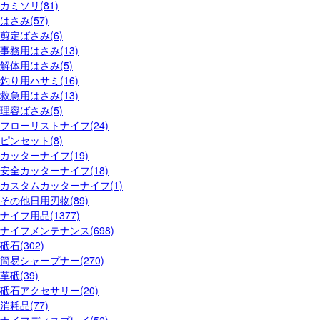
カミソリ(81)
はさみ(57)
剪定ばさみ(6)
事務用はさみ(13)
解体用はさみ(5)
釣り用ハサミ(16)
救急用はさみ(13)
理容ばさみ(5)
フローリストナイフ(24)
ピンセット(8)
カッターナイフ(19)
安全カッターナイフ(18)
カスタムカッターナイフ(1)
その他日用刃物(89)
ナイフ用品(1377)
ナイフメンテナンス(698)
砥石(302)
簡易シャープナー(270)
革砥(39)
砥石アクセサリー(20)
消耗品(77)