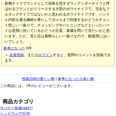
新興ナイフブランドとして頭角を現すダウンアンダーナイフと呼
ばれるブランドがリリースする大型のボウイナイフで、完全なフ
ルタングナイフではないかと思われるボウイナイフです。ハンド
ル内部を通る鋼材が果たしてポメルまで到達するかどうかチョッ
ト怪しい一振りで、チョッピングやバトニングなどといったハー
ドな使用に向いているかどうか正直、真価を問いて見たいかと思
います。ただ、見た目は素晴らしい一振りなので、観賞用にはい
いでしょう。
参考になった
0
件
＞
会員登録
、または
ログイン
すると、質問やコメントを投稿でき
ます。
投稿日時の新しい順
|
参考になったの多い順
この商品には、
1
件のレビューがございます。
商品カテゴリ
サバゲー装備(4431)
ヘッドウェア(518)