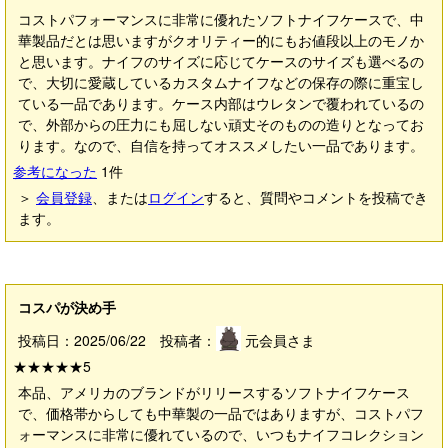
コストパフォーマンスに非常に優れたソフトナイフケースで、中
華製品だとは思いますがクオリティー的にもお値段以上のモノか
と思います。ナイフのサイズに応じてケースのサイズも選べるの
で、大切に愛蔵しているカスタムナイフなどの保存の際に重宝し
ている一品であります。ケース内部はウレタンで覆われているの
で、外部からの圧力にも屈しない頑丈そのものの造りとなってお
ります。なので、自信を持ってオススメしたい一品であります。
参考になった
1
件
＞
会員登録
、または
ログイン
すると、質問やコメントを投稿でき
ます。
コスパが決め手
投稿日：2025/06/22 投稿者：
元会員さま
★★★★★
5
本品、アメリカのブランドがリリースするソフトナイフケース
で、価格帯からしても中華製の一品ではありますが、コストパフ
ォーマンスに非常に優れているので、いつもナイフコレクション