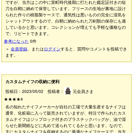
ですが、当方はこの中に室町時代後期に打たれた鑑定証付きの短
刀を白鞘に納めて保管しています。フリースの生地が裏地に設け
られた作りの樹脂製ケースで、通気性は悪いものの完全に湿気を
シャットアウトするので、白鞘に納められた刀剣類の保存にも適
しているかと思います。コレクションが増えても手軽な価格なの
で、リピートできます。
参考になった
0
件
＞
会員登録
、または
ログイン
すると、質問やコメントを投稿でき
ます。
カスタムナイフの収納に便利
投稿日：2023/05/02 投稿者：
元会員さま
★★★★
4
名の知れたナイフメーカーが自社の工場で大量生産するナイフは
通常、化粧箱に入って販売されていますが、特注で作られたカス
タムナイフはジップロック付きのプラスチックバッグか、油で湿
らせた新聞紙などに丸めて送られてくるかと思います。なので、
主にカスタムナイフを収納するのに最適なナイフケースで、当方