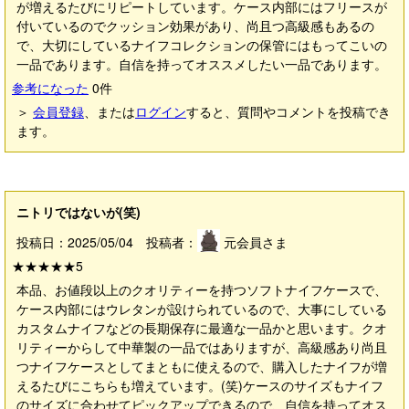
が増えるたびにリピートしています。ケース内部にはフリースが
付いているのでクッション効果があり、尚且つ高級感もあるの
で、大切にしているナイフコレクションの保管にはもってこいの
一品であります。自信を持ってオススメしたい一品であります。
参考になった
0
件
＞
会員登録
、または
ログイン
すると、質問やコメントを投稿でき
ます。
ニトリではないが(笑)
投稿日：2025/05/04 投稿者：
元会員さま
★★★★★
5
本品、お値段以上のクオリティーを持つソフトナイフケースで、
ケース内部にはウレタンが設けられているので、大事にしている
カスタムナイフなどの長期保存に最適な一品かと思います。クオ
リティーからして中華製の一品ではありますが、高級感あり尚且
つナイフケースとしてまともに使えるので、購入したナイフが増
えるたびにこちらも増えています。(笑)ケースのサイズもナイフ
のサイズに合わせてピックアップできるので、自信を持ってオス