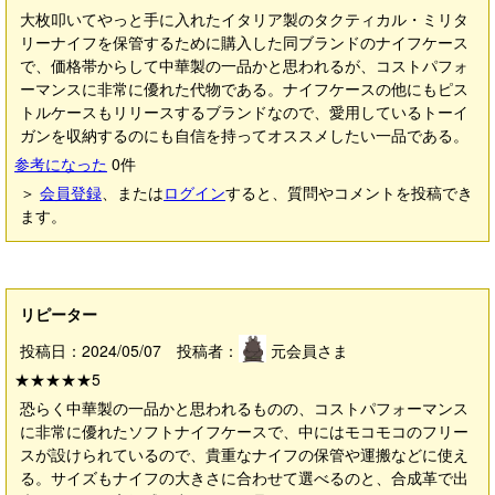
大枚叩いてやっと手に入れたイタリア製のタクティカル・ミリタ
リーナイフを保管するために購入した同ブランドのナイフケース
で、価格帯からして中華製の一品かと思われるが、コストパフォ
ーマンスに非常に優れた代物である。ナイフケースの他にもピス
トルケースもリリースするブランドなので、愛用しているトーイ
ガンを収納するのにも自信を持ってオススメしたい一品である。
参考になった
0
件
＞
会員登録
、または
ログイン
すると、質問やコメントを投稿でき
ます。
リピーター
投稿日：2024/05/07 投稿者：
元会員さま
★★★★★
5
恐らく中華製の一品かと思われるものの、コストパフォーマンス
に非常に優れたソフトナイフケースで、中にはモコモコのフリー
スが設けられているので、貴重なナイフの保管や運搬などに使え
る。サイズもナイフの大きさに合わせて選べるのと、合成革で出