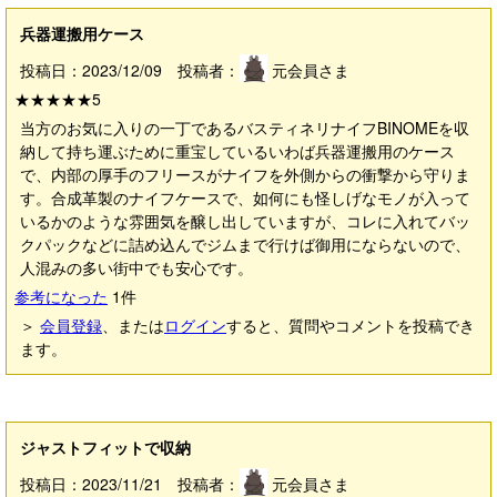
兵器運搬用ケース
投稿日：2023/12/09 投稿者：
元会員さま
★★★★★
5
当方のお気に入りの一丁であるバスティネリナイフBINOMEを収
納して持ち運ぶために重宝しているいわば兵器運搬用のケース
で、内部の厚手のフリースがナイフを外側からの衝撃から守りま
す。合成革製のナイフケースで、如何にも怪しげなモノが入って
いるかのような雰囲気を醸し出していますが、コレに入れてバッ
クパックなどに詰め込んでジムまで行けば御用にならないので、
人混みの多い街中でも安心です。
参考になった
1
件
＞
会員登録
、または
ログイン
すると、質問やコメントを投稿でき
ます。
ジャストフィットで収納
投稿日：2023/11/21 投稿者：
元会員さま