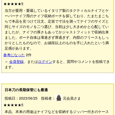
★★★★★
5
当方が愛用・愛蔵しているイタリア製のタクティカルナイフとケ
ーバーナイフ用のナイフ収納ポーチを探しており、たまたまこち
らで本品を見つけて注文。定規で寸法を測ってナイフのサイズと
同じサイズのモノを二つ選び、当初は少し大きめかと心配してい
ましたが、ナイフの厚さもあってかジャストフィットで収納出来
ました。ポーチ自体は薄過ぎず厚過ぎず、内部のフリースもしっ
かりとしたものなので、お値段以上のものを手に入れたという満
足感があります。
参考になった
2
件
＞
会員登録
、または
ログイン
すると、質問やコメントを投稿でき
ます。
日本刀の長期保管にも最適
投稿日：2023/06/25 投稿者：
元会員さま
★★★★★
5
本品、本来の用途はナイフなどを収納するジッパー付きのケース