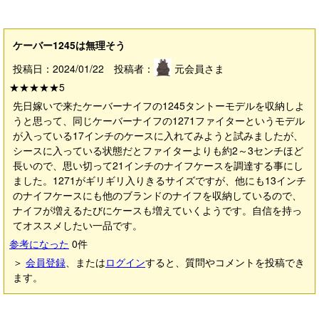
ケーバー1245は無理そう
投稿日：2024/01/22 投稿者：
元会員さま
★★★★★
5
先日嫁いで来たケーバーナイフの1245タントーモデルを収納しよ
うと思って、同じケーバーナイフの1271ファイターというモデル
が入っている17インチのケースに入れてみようと試みましたが、
シースに入っている状態だとファイターよりも約2～3センチほど
長いので、思い切って21インチのナイフケースを調達する事にし
ました。1271がギリギリ入りきるサイズですが、他にも13インチ
のナイフケースにも他のブランドのナイフを収納しているので、
ナイフが増えるたびにケースも増えていくようです。自信を持っ
てオススメしたい一品です。
参考になった
0
件
＞
会員登録
、または
ログイン
すると、質問やコメントを投稿でき
ます。