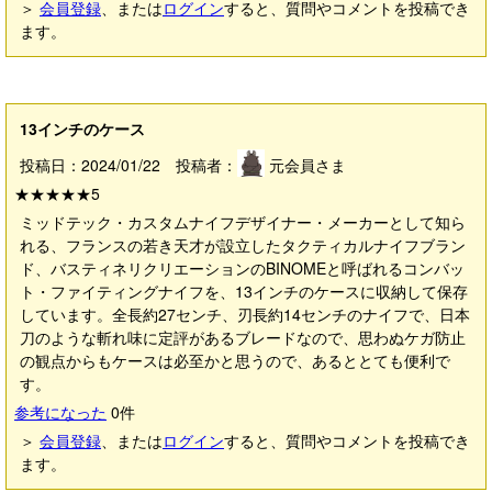
＞
会員登録
、または
ログイン
すると、質問やコメントを投稿でき
ます。
13インチのケース
投稿日：2024/01/22 投稿者：
元会員さま
★★★★★
5
ミッドテック・カスタムナイフデザイナー・メーカーとして知ら
れる、フランスの若き天才が設立したタクティカルナイフブラン
ド、バスティネリクリエーションのBINOMEと呼ばれるコンバッ
ト・ファイティングナイフを、13インチのケースに収納して保存
しています。全長約27センチ、刃長約14センチのナイフで、日本
刀のような斬れ味に定評があるブレードなので、思わぬケガ防止
の観点からもケースは必至かと思うので、あるととても便利で
す。
参考になった
0
件
＞
会員登録
、または
ログイン
すると、質問やコメントを投稿でき
ます。