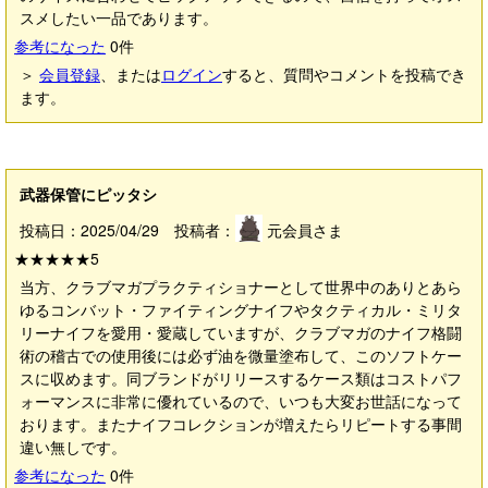
スメしたい一品であります。
参考になった
0
件
＞
会員登録
、または
ログイン
すると、質問やコメントを投稿でき
ます。
武器保管にピッタシ
投稿日：2025/04/29 投稿者：
元会員さま
★★★★★
5
当方、クラブマガプラクティショナーとして世界中のありとあら
ゆるコンバット・ファイティングナイフやタクティカル・ミリタ
リーナイフを愛用・愛蔵していますが、クラブマガのナイフ格闘
術の稽古での使用後には必ず油を微量塗布して、このソフトケー
スに収めます。同ブランドがリリースするケース類はコストパフ
ォーマンスに非常に優れているので、いつも大変お世話になって
おります。またナイフコレクションが増えたらリピートする事間
違い無しです。
参考になった
0
件