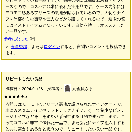
リピートしている一品ですが、値段の割には高級感あるナイフケ
ースなので、コスパに非常に優れた実用品です。ケース内部には
モコモコ感あるフリースの裏地が貼られているので、大切なナイ
フを外部からの衝撃や圧力などから護ってくれるので、運搬の際
にはマストアイテムとなっています。自信を持ってオススメした
い一品です。
参考になった
0
件
＞
会員登録
、または
ログイン
すると、質問やコメントを投稿でき
ます。
リピートしたい良品
投稿日：2024/01/28 投稿者：
元会員さま
★★★★★
5
内部にはモコモコのフリース裏地が設けられたナイフケースで、
主にカスタムナイフやミッドテックナイフ、そして希少なビンテ
ージナイフなどを油を絶やさず保存する目的で使っています。至
ってコスパに非常に優れた一品で、また新たにナイフを入手する
と共に需要もあるかと思うので、リピートしたい良い一品です。