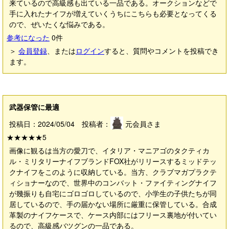
来ているので高級感も出ている一品である。オークションなどで
手に入れたナイフが増えていくうちにこちらも必要となってくる
ので、ぜいたくな悩みである。
参考になった
0
件
＞
会員登録
、または
ログイン
すると、質問やコメントを投稿でき
ます。
武器保管に最適
投稿日：2024/05/04 投稿者：
元会員さま
★★★★★
5
画像に観るは当方の愛刀で、イタリア・マニアゴのタクティカ
ル・ミリタリーナイフブランドFOX社がリリースするミッドテッ
クナイフをこのように収納している。当方、クラブマガプラクテ
ィショナーなので、世界中のコンバット・ファイティングナイフ
が幾振りも自宅にゴロゴロしているので、小学生の子供たちが同
居しているので、手の届かない場所に厳重に保管している。合成
革製のナイフケースで、ケース内部にはフリース裏地が付いてい
るので、高級感バツグンの一品である。