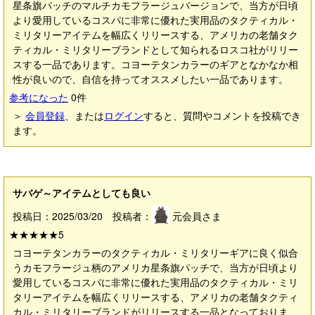
星条旗パッチのマルチカモフラージュバージョンで、当方が日頃
より愛用しているコスパに非常に優れた実用品のタクティカル・
ミリタリーアイテムを幅広くリリースする、アメリカの老舗タク
ティカル・ミリタリーブランドとして知られるロスコ社がリリー
スする一品であります。コヨーテタンカラーのギアとなかなか相
性が良いので、自信を持ってオススメしたい一品であります。
参考になった
0
件
＞
会員登録
、または
ログイン
すると、質問やコメントを投稿でき
ます。
サバゲ～アイテムとしても良い
投稿日：2025/03/20 投稿者：
元会員さま
★★★★★
5
コヨーテタンカラーのタクティカル・ミリタリーギアに良く似合
うカモフラージュ柄のアメリカ星条旗パッチで、当方が日頃より
愛用しているコスパに非常に優れた実用品のタクティカル・ミリ
タリーアイテムを幅広くリリースする、アメリカの老舗タクティ
カル・ミリタリーブランドがリリースする一品となっておりま