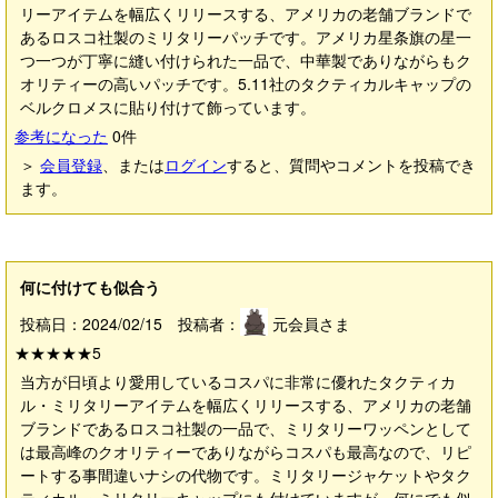
リーアイテムを幅広くリリースする、アメリカの老舗ブランドで
あるロスコ社製のミリタリーパッチです。アメリカ星条旗の星一
つ一つが丁寧に縫い付けられた一品で、中華製でありながらもク
オリティーの高いパッチです。5.11社のタクティカルキャップの
ベルクロメスに貼り付けて飾っています。
参考になった
0
件
＞
会員登録
、または
ログイン
すると、質問やコメントを投稿でき
ます。
何に付けても似合う
投稿日：2024/02/15 投稿者：
元会員さま
★★★★★
5
当方が日頃より愛用しているコスパに非常に優れたタクティカ
ル・ミリタリーアイテムを幅広くリリースする、アメリカの老舗
ブランドであるロスコ社製の一品で、ミリタリーワッペンとして
は最高峰のクオリティーでありながらコスパも最高なので、リピ
ートする事間違いナシの代物です。ミリタリージャケットやタク