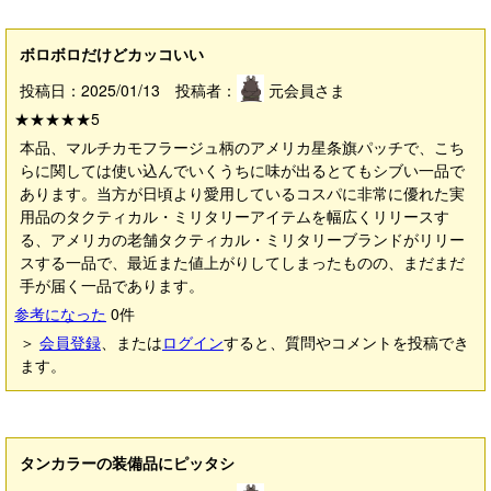
ボロボロだけどカッコいい
投稿日：2025/01/13 投稿者：
元会員さま
★★★★★
5
本品、マルチカモフラージュ柄のアメリカ星条旗パッチで、こち
らに関しては使い込んでいくうちに味が出るとてもシブい一品で
あります。当方が日頃より愛用しているコスパに非常に優れた実
用品のタクティカル・ミリタリーアイテムを幅広くリリースす
る、アメリカの老舗タクティカル・ミリタリーブランドがリリー
スする一品で、最近また値上がりしてしまったものの、まだまだ
手が届く一品であります。
参考になった
0
件
＞
会員登録
、または
ログイン
すると、質問やコメントを投稿でき
ます。
タンカラーの装備品にピッタシ