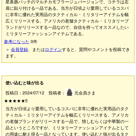
星条旗パッチのマルチカモフラージュバージョンで、コチラは左
肩に貼り付ける一品である。当方が日頃より愛用しているコスパ
に非常に優れた実用品のタクティカル・ミリタリーアイテムを幅
広くリリースする、アメリカの老舗タクティカル・ミリタリーブ
ランドがリリースする一品なので、自信を持ってオススメしたい
ミリタリーファッションアイテムである。
参考になった
0
件
＞
会員登録
、または
ログイン
すると、質問やコメントを投稿でき
ます。
使い込むと味が出る
投稿日：2024/07/12 投稿者：
元会員さま
★★★★★
5
当方が日頃より愛用しているコスパに非常に優れた実用品のタク
ティカル・ミリタリーアイテムを幅広くリリースする、アメリカ
の老舗ブランドがリリースする一品で、惜しむらくは中華製の一
品というところですが、ミリタリーファッションアイテムとして
の用途に耐え得る一品となっています。使い込むと味が出るタク