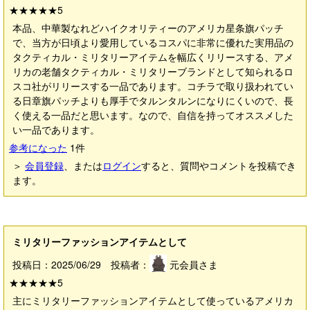
★★★★★
5
本品、中華製なれどハイクオリティーのアメリカ星条旗パッチ
で、当方が日頃より愛用しているコスパに非常に優れた実用品の
タクティカル・ミリタリーアイテムを幅広くリリースする、アメ
リカの老舗タクティカル・ミリタリーブランドとして知られるロ
スコ社がリリースする一品であります。コチラで取り扱われてい
る日章旗パッチよりも厚手でタルンタルンになりにくいので、長
く使える一品だと思います。なので、自信を持ってオススメした
い一品であります。
参考になった
1
件
＞
会員登録
、または
ログイン
すると、質問やコメントを投稿でき
ます。
ミリタリーファッションアイテムとして
投稿日：2025/06/29 投稿者：
元会員さま
★★★★★
5
主にミリタリーファッションアイテムとして使っているアメリカ