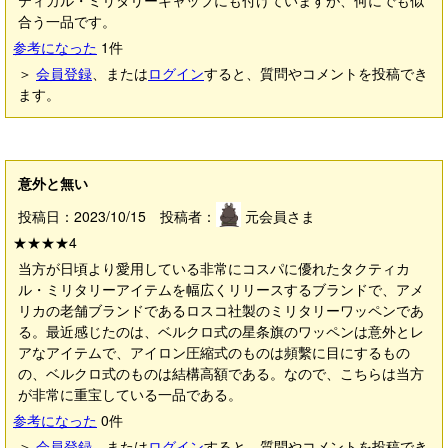
ティカル・ミリタリーキャップにも付けていますが、何にでも似
合う一品です。
参考になった
1
件
＞
会員登録
、または
ログイン
すると、質問やコメントを投稿でき
ます。
意外と無い
投稿日：2023/10/15 投稿者：
元会員さま
★★★★
4
当方が日頃より愛用している非常にコスパに優れたタクティカ
ル・ミリタリーアイテムを幅広くリリースするブランドで、アメ
リカの老舗ブランドであるロスコ社製のミリタリーワッペンであ
る。最近感じたのは、ベルクロ式の星条旗のワッペンは意外とレ
アなアイテムで、アイロン圧縮式のものは頻繫に目にするもの
の、ベルクロ式のものは結構高額である。なので、こちらは当方
が非常に重宝している一品である。
参考になった
0
件
＞
会員登録
、または
ログイン
すると、質問やコメントを投稿でき