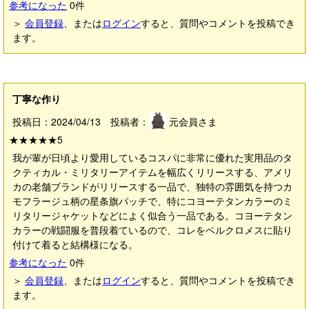
参考になった
0
件
＞
会員登録
、または
ログイン
すると、質問やコメントを投稿でき
ます。
丁寧な作り
投稿日：2024/04/13 投稿者：
元会員さま
★★★★★
5
我が輩が日頃より愛用しているコスパに非常に優れた実用品のタ
クティカル・ミリタリーアイテムを幅広くリリースする、アメリ
カの老舗ブランドがリリースする一品で、独特の雰囲気を持つカ
モフラージュ柄の星条旗パッチで、特にコヨーテタンカラーのミ
リタリージャケットなどによく似合う一品である。コヨーテタン
カラーの戦闘服を普段着ているので、コレをベルクロメスに貼り
付けて着ると結構様になる。
参考になった
0
件
＞
会員登録
、または
ログイン
すると、質問やコメントを投稿でき
ます。