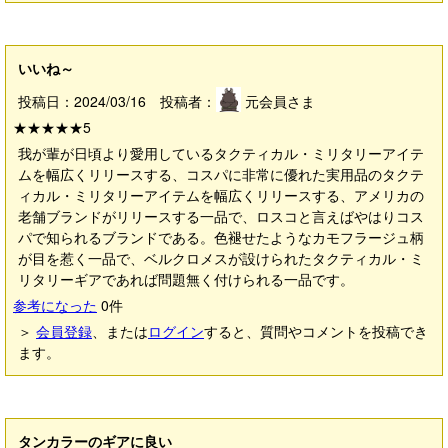
いいね～
投稿日：2024/03/16 投稿者：
元会員さま
★★★★★
5
我が輩が日頃より愛用しているタクティカル・ミリタリーアイテ
ムを幅広くリリースする、コスパに非常に優れた実用品のタクテ
ィカル・ミリタリーアイテムを幅広くリリースする、アメリカの
老舗ブランドがリリースする一品で、ロスコと言えばやはりコス
パで知られるブランドである。色褪せたようなカモフラージュ柄
が目を惹く一品で、ベルクロメスが設けられたタクティカル・ミ
リタリーギアであれば問題無く付けられる一品です。
参考になった
0
件
＞
会員登録
、または
ログイン
すると、質問やコメントを投稿でき
ます。
タンカラーのギアに良い