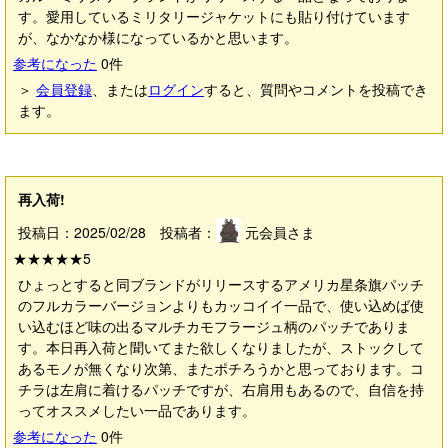
す。愛用しているミリタリージャケットにも貼り付けています
が、なかなか様になっているかと思います。
参考になった
0
件
＞
会員登録
、または
ログイン
すると、質問やコメントを投稿でき
ます。
再入荷!
投稿日：2025/02/28 投稿者：
元会員さま
★★★★★
5
ひょっとすると同ブランドがリリースするアメリカ星条旗パッチ
のフルカラーバージョンよりもカッコイイ一品で、使い込めば使
い込むほど味の出るマルチカモフラージュ柄のパッチでありま
す。本日再入荷と聞いてまた欲しくなりましたが、ストックして
あるモノが無くなり次第、またポチろうかと思っております。コ
チラは左肩に着けるパッチですが、右肩用もあるので、自信を持
ってオススメしたい一品であります。
参考になった
0
件