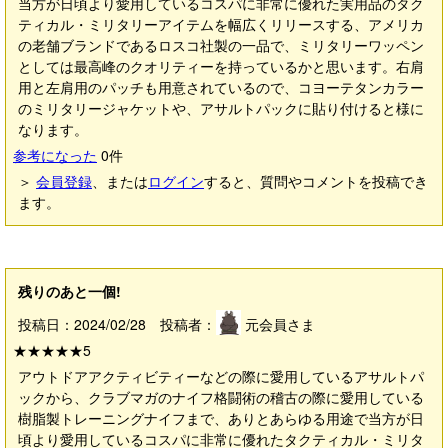
当方が日頃より愛用しているコスパに非常に優れた実用品のタク
ティカル・ミリタリーアイテムを幅広くリリースする、アメリカ
の老舗ブランドであるロスコ社製の一品で、ミリタリーワッペン
としては最高峰のクオリティーを持っているかと思います。右肩
用と左肩用のパッチも用意されているので、コヨーテタンカラー
のミリタリージャケットや、アサルトパックに貼り付けると様に
なります。
参考になった
0
件
＞
会員登録
、または
ログイン
すると、質問やコメントを投稿でき
ます。
残りのあと一個!
投稿日：2024/02/28 投稿者：
元会員さま
★★★★★
5
アウトドアアクティビティーなどの際に愛用しているアサルトパ
ックから、クラブマガのナイフ格闘術の稽古の際に愛用している
樹脂製トレーニングナイフまで、ありとあらゆる用途で当方が日
頃より愛用しているコスパに非常に優れたタクティカル・ミリタ