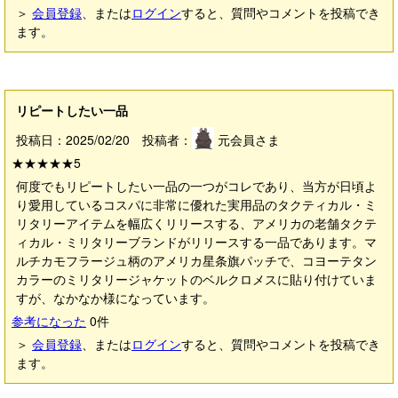
＞
会員登録
、または
ログイン
すると、質問やコメントを投稿でき
ます。
リピートしたい一品
投稿日：2025/02/20 投稿者：
元会員さま
★★★★★
5
何度でもリピートしたい一品の一つがコレであり、当方が日頃よ
り愛用しているコスパに非常に優れた実用品のタクティカル・ミ
リタリーアイテムを幅広くリリースする、アメリカの老舗タクテ
ィカル・ミリタリーブランドがリリースする一品であります。マ
ルチカモフラージュ柄のアメリカ星条旗パッチで、コヨーテタン
カラーのミリタリージャケットのベルクロメスに貼り付けていま
すが、なかなか様になっています。
参考になった
0
件
＞
会員登録
、または
ログイン
すると、質問やコメントを投稿でき
ます。