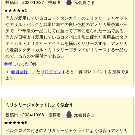
投稿日：2024/10/27 投稿者：
元会員さま
★★★★★
5
当方が愛用しているコヨーテタンカラーのミリタリージャケット
やアサルトパックと非常に相性の良い色柄のアメリカ星条旗パッ
チで、中華製の一品にしては至って丁寧に造られた一品である。
当方が日頃より愛用しているコスパに非常に優れた実用品のタク
ティカル・ミリタリーアイテムを幅広くリリースする、アメリカ
の老舗タクティカル・ミリタリーブランドがリリースする一品な
ので、当方のお墨付きである。
参考になった
0
件
＞
会員登録
、または
ログイン
すると、質問やコメントを投稿でき
ます。
ミリタリージャケットによく似合う
投稿日：2024/10/08 投稿者：
元会員さま
★★★★★
5
ベルクロメス付きのミリタリージャケットによく似合うアメリカ