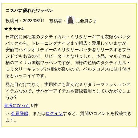
コスパに優れたワッペン
投稿日：2023/06/11 投稿者：
元会員さま
★★★★
4
日常的に同社製のタクティカル・ミリタリーギアを衣類やバック
パックから、トレーニングナイフまで幅広く愛用していますが、
安価でハイクオリティーのミリタリーパッチをリリースするブラ
ンドでもあるので、リピーターとなりました。本品、マルチカム
柄のアメリカ国旗ワッペンですが、同様の色柄のタクティカル・
ミリタリーキャップと相性が良いので、ベルクロメスに貼り付け
るとカッコイイです。
見た目だけでなく、実用性にも富んだミリタリーファッションア
イテムなので、サバゲーアイテムや普段着用としていかがでしょ
うか?
参考になった
0
件
＞
会員登録
、または
ログイン
すると、質問やコメントを投稿でき
ます。