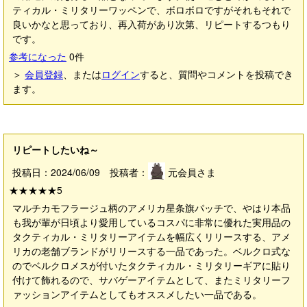
ティカル・ミリタリーワッペンで、ボロボロですがそれもそれで
良いかなと思っており、再入荷があり次第、リピートするつもり
です。
参考になった
0
件
＞
会員登録
、または
ログイン
すると、質問やコメントを投稿でき
ます。
リピートしたいね～
投稿日：2024/06/09 投稿者：
元会員さま
★★★★★
5
マルチカモフラージュ柄のアメリカ星条旗パッチで、やはり本品
も我が輩が日頃より愛用しているコスパに非常に優れた実用品の
タクティカル・ミリタリーアイテムを幅広くリリースする、アメ
リカの老舗ブランドがリリースする一品であった。ベルクロ式な
のでベルクロメスが付いたタクティカル・ミリタリーギアに貼り
付けて飾れるので、サバゲーアイテムとして、またミリタリーフ
ァッションアイテムとしてもオススメしたい一品である。