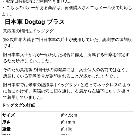
・配達日時指定はご利用できません。
・こちらのバナーがある商品は、何個購入されてもメール便で対応し
ます。
日本軍 Dogtag ブラス
真鍮製の楕円型ドッグタグ
第2次世界大戦まで旧日本軍の兵士が使用していた、認識票の復刻版
です。
旧日本軍兵士が万が一戦死した場合に備え、所属する部隊を特定す
るため所持していました。
そのため真鍮製の楕円形の認識票には、兵士個人の名前ではなく、
所属している部隊番号が刻印されることが多かったようです。
旧日本軍では米軍の認識票 (ドッグタグ) と違ってネックレスのよう
に首にかけず、両端の穴に紐を通し、右肩から左脇下にたすき掛け
で着用していました。
ドッグタグの詳細
サイズ
約4.5cm
厚さ
約1mm
重量
約10g