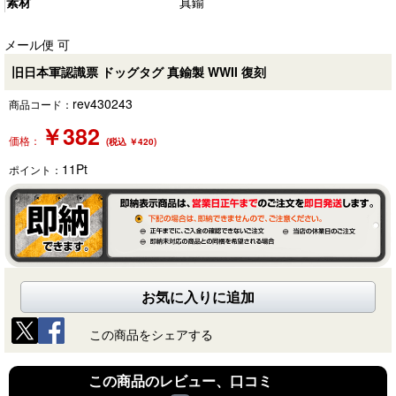
素材
真鍮
メール便 可
旧日本軍認識票 ドッグタグ 真鍮製 WWII 復刻
rev430243
商品コード：
￥
382
価格：
(税込 ￥420)
11
Pt
ポイント：
お気に入りに追加
この商品をシェアする
この商品のレビュー、口コミ