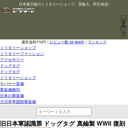
日本最大級のミリタリーショップ、直輸入、即日発送!
通常送料770円｜
レビュー数 28,994件
｜
ランキング
ミリタリーショップ
ミリタリーファッション
アクセサリー
ドッグタグ
ドッグタグ
ミリタリーショップ
サバゲー装備
軍装備種別
日本の軍装備
大日本帝国陸軍装備
旧日本軍認識票 ドッグタグ 真鍮製 WWII 復刻