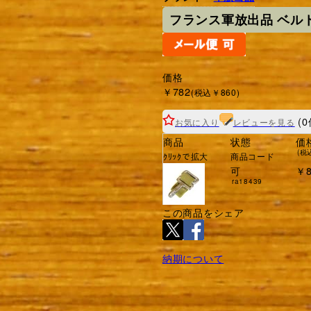
フランス軍放出品 ベルト付き
価格
￥782
(税込￥860)
(0
お気に入り
レビューを見る
商品
状態
価
(税
ｸﾘｯｸで拡大
商品コード
可
￥8
ra18439
この商品をシェア
納期について