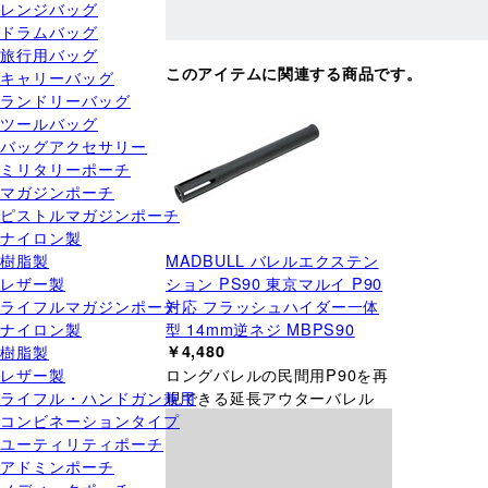
レンジバッグ
ドラムバッグ
旅行用バッグ
このアイテムに関連する商品です。
キャリーバッグ
ランドリーバッグ
ツールバッグ
バッグアクセサリー
ミリタリーポーチ
マガジンポーチ
ピストルマガジンポーチ
ナイロン製
MADBULL バレルエクステン
樹脂製
ション PS90 東京マルイ P90
レザー製
対応 フラッシュハイダー一体
ライフルマガジンポーチ
型 14mm逆ネジ MBPS90
ナイロン製
￥4,480
樹脂製
ロングバレルの民間用P90を再
レザー製
現できる延長アウターバレル
ライフル・ハンドガン兼用
コンビネーションタイプ
ユーティリティポーチ
アドミンポーチ