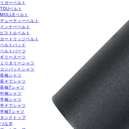
リガーベルト
TDUベルト
MOLLEベルト
デューティーベルト
インナーベルト
ピストルベルト
カートリッジベルト
ベルトパッド
ベルトパーツ
ギリースーツ
ミリタリーシャツ
コンバットシャツ
長袖シャツ
長そでシャツ
長袖Tシャツ
中袖シャツ
半袖シャツ
半そでシャツ
半袖Tシャツ
タンクトップ
つなぎ