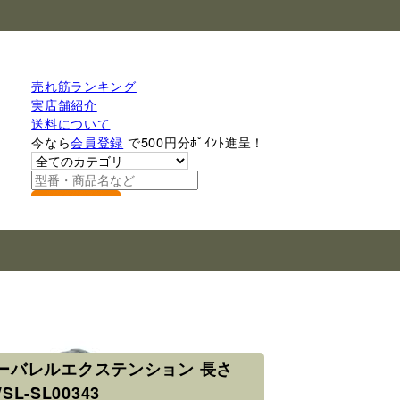
売れ筋ランキング
実店舗紹介
送料について
今なら
会員登録
で500円分ﾎﾟｲﾝﾄ進呈！
検索
アウターバレルエクステンション 長さ
L-SL00343