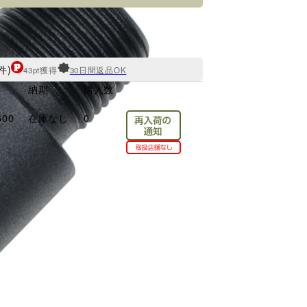
件)
43pt獲得
30日間返品OK
納期
購入数
600
在庫なし
0