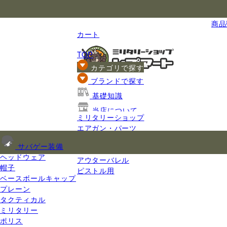
国内最大級のミリタリー総合通販
商品数
カート
TOP
カテゴリで探す
ブランドで探す
基礎知識
当店について
ミリタリーショップ
ご利用ガイド
エアガン・パーツ
エアガンパーツ
サバゲー装備
バレル
ヘッドウェア
アウターバレル
帽子
ピストル用
ベースボールキャップ
プレーン
タクティカル
ミリタリー
ポリス