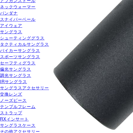
アフガンストール
ネックウォーマー
バンダナ
スナイパーベール
アイウェア
サングラス
シューティンググラス
タクティカルサングラス
バイカーサングラス
スポーツサングラス
セーフティグラス
偏光サングラス
調光サングラス
IRサングラス
サングラスアクセサリー
交換レンズ
ノーズピース
テンプルフレーム
ストラップ
RXインサート
サングラスケース
その他アクセサリー