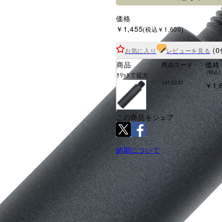
価格
￥1,455
(税込￥1,600)
(0
お気に入り
レビューを見る
商品
価格
商品コード
(税込)
ｸﾘｯｸで拡大
ra12251
￥1,
この商品をシェア
納期について