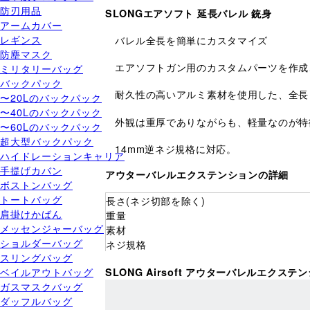
防刃用品
SLONGエアソフト 延長バレル 銃身
アームカバー
レギンス
バレル全長を簡単にカスタマイズ
防塵マスク
エアソフトガン用のカスタムパーツを作成、販売
ミリタリーバッグ
バックパック
耐久性の高いアルミ素材を使用した、全長 
〜20Lのバックパック
〜40Lのバックパック
外観は重厚でありながらも、軽量なのが特
〜60Lのバックパック
超大型バックパック
14mm逆ネジ規格に対応。
ハイドレーションキャリア
手提げカバン
アウターバレルエクステンションの詳細
ボストンバッグ
トートバッグ
長さ(ネジ切部を除く)
肩掛けかばん
重量
メッセンジャーバッグ
素材
ショルダーバッグ
ネジ規格
スリングバッグ
ベイルアウトバッグ
SLONG Airsoft アウターバレルエクステ
ガスマスクバッグ
ダッフルバッグ