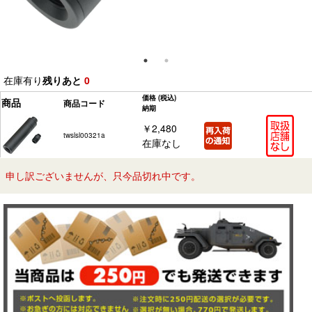
在庫有り
残りあと
0
価格
(税込)
商品
商品コード
納期
￥2,480
twslsl00321a
在庫なし
申し訳ございませんが、只今品切れ中です。