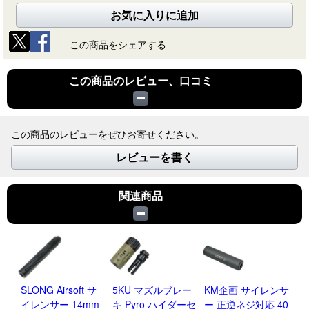
お気に入りに追加
この商品をシェアする
この商品のレビュー、口コミ
この商品のレビューをぜひお寄せください。
レビューを書く
関連商品
SLONG Airsoft サ
5KU マズルブレー
KM企画 サイレンサ
東
イレンサー 14mm
キ Pyro ハイダーセ
ー 正逆ネジ対応 40
ン