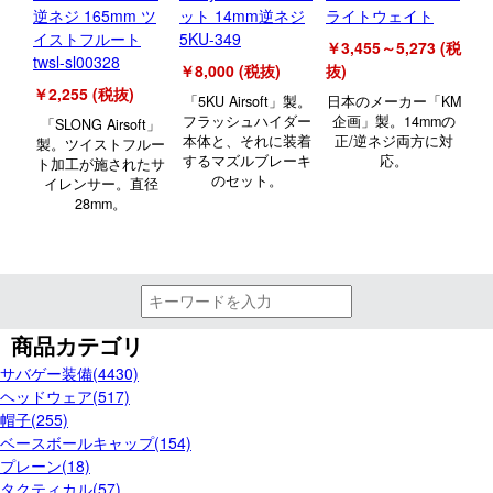
逆ネジ 165mm ツ
ット 14mm逆ネジ
ライトウェイト
プ
イストフルート
5KU-349
￥3,455～5,273 (税
￥5
twsl-sl00328
￥8,000 (税抜)
抜)
1
￥2,255 (税抜)
ル
「5KU Airsoft」製。
日本のメーカー「KM
フラッシュハイダー
企画」製。14mmの
「SLONG Airsoft」
プ
本体と、それに装着
正/逆ネジ両方に対
製。ツイストフルー
するマズルブレーキ
応。
ト加工が施されたサ
のセット。
イレンサー。直径
28mm。
商品カテゴリ
サバゲー装備(4430)
ヘッドウェア(517)
帽子(255)
ベースボールキャップ(154)
プレーン(18)
タクティカル(57)