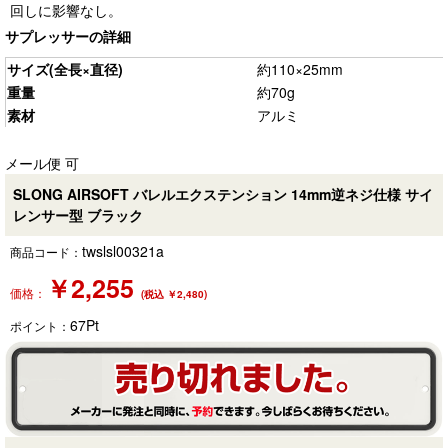
回しに影響なし。
サプレッサーの詳細
サイズ(全長×直径)
約110×25mm
重量
約70g
素材
アルミ
メール便 可
SLONG AIRSOFT バレルエクステンション 14mm逆ネジ仕様 サイ
レンサー型 ブラック
twslsl00321a
商品コード：
￥
2,255
価格：
(税込 ￥2,480)
67
Pt
ポイント：