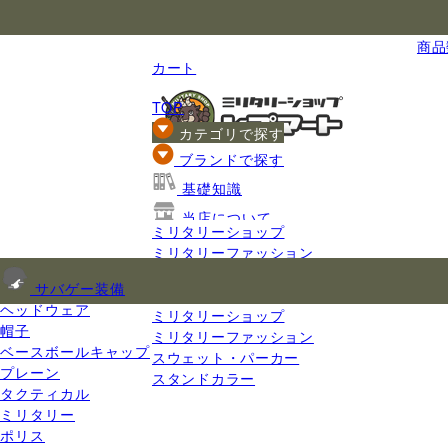
国内最大級のミリタリー総合通販
商品数
カート
TOP
カテゴリで探す
ブランドで探す
基礎知識
当店について
ミリタリーショップ
ご利用ガイド
ミリタリーファッション
ミリタリージャケット
サバゲー装備
その他のジャケット
ヘッドウェア
ミリタリーショップ
帽子
ミリタリーファッション
ベースボールキャップ
スウェット・パーカー
プレーン
スタンドカラー
タクティカル
ミリタリー
ポリス