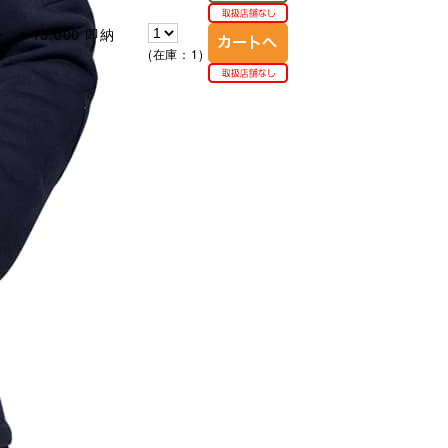
ー
￥13,000
即納
(在庫：1)