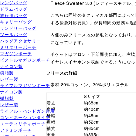
レンジバッグ
Fleece Sweater 3.0 (レディースモデル
ドラムバッグ
こちらは同社のタクティカル部門によって開発
旅行用バッグ
キャリーバッグ
する緊急対応要員) 」が長時間の勤務や
ランドリーバッグ
ツールバッグ
内側のみフリース地の起毛となっており、
バッグアクセサリー
になっています。
ミリタリーポーチ
マガジンポーチ
ポケットはフロント下部両側に加え、右脇
ピストルマガジンポーチ
イヤレスイヤホンを収納できるようになっ
ナイロン製
樹脂製
フリースの詳細
レザー製
素材:80%コットン、20%ポリエステル
ライフルマガジンポーチ
ナイロン製
Sサイズ
樹脂製
着丈
約68cm
レザー製
肩幅
約40cm
ライフル・ハンドガン兼用
身幅
約48cm
コンビネーションタイプ
裾幅
約52cm
ユーティリティポーチ
袖丈
約65cm
アドミンポーチ
重量
約395g