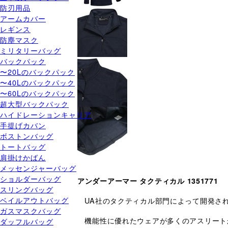
防刃用品
アームカバー
レギンス
防塵マスク
ミリタリーバッグ
バックパック
〜20Lのバックパック
〜40Lのバックパック
〜60Lのバックパック
超大型バックパック
ハイドレーションキャリア
手提げカバン
ボストンバッグ
トートバッグ
肩掛けかばん
メッセンジャーバッグ
ショルダーバッグ
アンダーアーマー タクティカル 1351771
スリングバッグ
ベイルアウトバッグ
UA社のタクティカル部門によって開発さ
ガスマスクバッグ
機能性に優れたウェアが多くのアスリートから支
ダッフルバッグ