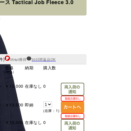
Tactical Job Fleece 3.0
0
件)
354pt獲得
30日間返品OK
価格
納期
購入数
(税込)
ー
￥13,000
在庫なし
0
ー
￥13,000
即納
(在庫：1)
ー
￥13,000
在庫なし
0