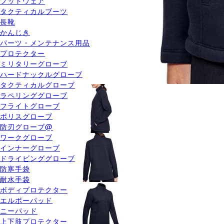
フットウェア
タクティカルブーツ
長靴
かんじき
パーツ・メンテナンス用品
プロテクター
ミリタリーグローブ
ハードナックルグローブ
タクティカルグローブ
ラペリンググローブ
フライトグローブ
ポリスグローブ
防刃グローブ@
ワークグローブ
インナーグローブ
ドライビンググローブ
防寒手袋
耐水手袋
ボディプロテクター
エルボーパッド
ニーパッド
上下肢プロテクター