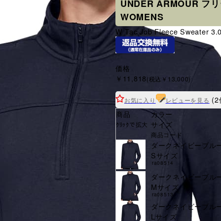
UNDER ARMOUR フリース 
WOMENS
W Tac Job Fleece Sweater 3.
価格
￥11,818
(税込￥13,000)
(2
お気に入り
レビューを見る
商品
カラー
サイズ
ｸﾘｯｸで拡大
商品コード
ダークネイビーブル
Sサイズ
ra08514
ダークネイビーブル
Mサイズ
ra08513
ダークネイビーブル
Lサイズ