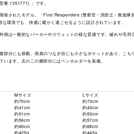
、型番:1351771) 」です。
されたモデル。「First Responders (警察官・消防士・救
過酷な環境でも、快適に暖かく過ごせるように設計されています。
外側は一般的なパーカーやスウェットの様な質感です。破れや毛羽
腹部分にも搭載。両肩のつなぎ目にも小さなポケットがあり、こち
ています。左の二の腕部分にはペンホルダーを装備。
Mサイズ
Lサイズ
約70cm
約73cm
約41cm
約43cm
約51cm
約53cm
約56cm
約57cm
約66cm
約68cm
約425g
約445g