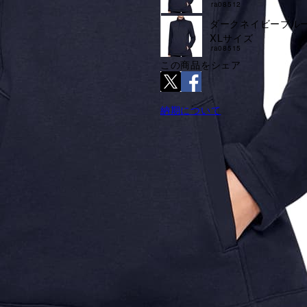
ra08512
ダークネイビーブル
XLサイズ
ra08515
この商品をシェア
納期について