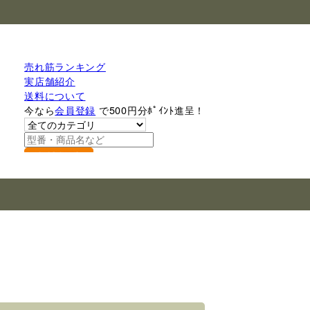
売れ筋ランキング
実店舗紹介
送料について
今なら
会員登録
で500円分ﾎﾟｲﾝﾄ進呈！
検索