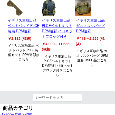
イギリス軍放出品
イギリス軍放出品
イギリス軍放出品
イ
ベルトパッド PLCE
PLCEベルトキット
ガスマスクバッグ
マ
装備 DPM迷彩
DPM迷彩 バヨネッ
DPM迷彩
迷
トフロッグ付き
￥2,182 (税抜)
￥418～2,255 (税
￥1
￥4,000～11,636
抜)
イギリス軍放出品 ベ
イ
(税抜)
ルトパッド PLCE装
ッ
イギリス軍放出品 ガ
備セット DPM迷彩は
スマスクバッグ DPM
イギリス軍放出品
こちら
迷彩 USED品はこち
PLCEベルトキット
ら
DPM迷彩 バヨネット
フロッグ付きはこち
ら
商品カテゴリ
サバゲー装備(4430)