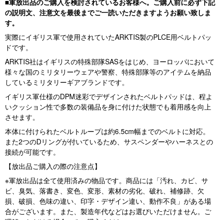
■軍放出品のご購入を検討されているお客様へ。ご購入前に必ず下記
の説明文、注意文を最後までご一読いただきますようお願い致しま
す。
実際にイギリス軍で使用されていたARKTIS製のPLCE用ベルトパッ
ドです。
ARKTIS社はイギリスの特殊部隊SASをはじめ、ヨーロッパにおいて
様々な国のミリタリーウェアや警察、特殊部隊等のアイテムを納品
しているミリタリーギアブランドです。
イギリス軍仕様のDPM迷彩でデザインされたベルトパッドは、程よ
いクッション性で多数の装備品を身に付けた状態でも着用感を向上
させます。
本体に付けられたベルトループは約6.5cm幅までのベルトに対応。
また2つのDリングが付いているため、サスペンダーやハーネスとの
接続が可能です。
【放出品ご購入の際の注意点】
※軍放出品は全て使用済みの物品です。商品には「汚れ、カビ、サ
ビ、臭気、落書き、変色、変形、素材の劣化、破れ、補修跡、欠
損、破損、色味の違い、印字・デザイン違い、動作不良」がある場
合がございます。また、製造年代などはお選びいただけません。ご