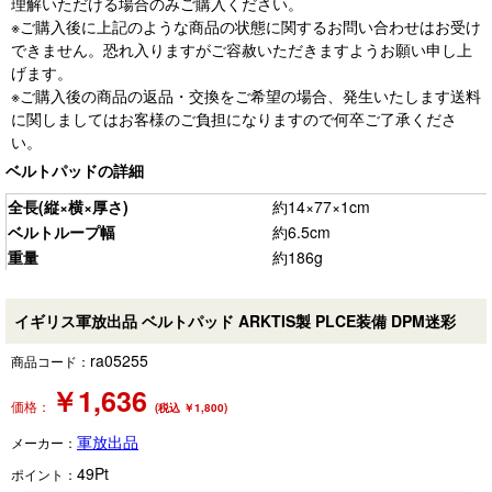
理解いただける場合のみご購入ください。
※ご購入後に上記のような商品の状態に関するお問い合わせはお受け
できません。恐れ入りますがご容赦いただきますようお願い申し上
げます。
※ご購入後の商品の返品・交換をご希望の場合、発生いたします送料
に関しましてはお客様のご負担になりますので何卒ご了承くださ
い。
ベルトパッドの詳細
全長(縦×横×厚さ)
約14×77×1cm
ベルトループ幅
約6.5cm
重量
約186g
イギリス軍放出品 ベルトパッド ARKTIS製 PLCE装備 DPM迷彩
ra05255
商品コード：
￥
1,636
価格：
(税込 ￥1,800)
軍放出品
メーカー：
49
Pt
ポイント：