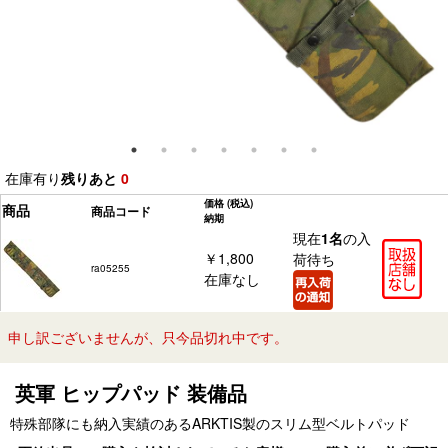
在庫有り
残りあと
0
価格
(税込)
商品
商品コード
納期
現在
1名
の入
￥1,800
荷待ち
ra05255
在庫なし
申し訳ございませんが、只今品切れ中です。
英軍 ヒップパッド 装備品
特殊部隊にも納入実績のあるARKTIS製のスリム型ベルトパッド