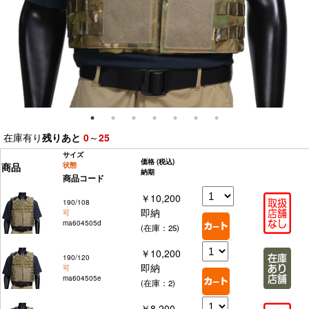
在庫有り
残りあと
0
～
25
サイズ
価格
(税込)
商品
状態
納期
商品コード
￥10,200
190/108
即納
可
ma604505d
(在庫：25)
￥10,200
190/120
即納
可
ma604505e
(在庫：2)
￥8,200