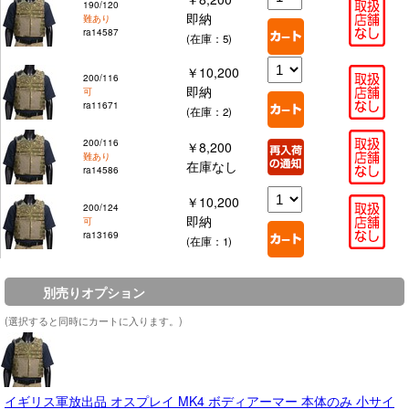
190/120
即納
難あり
ra14587
(在庫：5)
￥10,200
200/116
即納
可
ra11671
(在庫：2)
200/116
￥8,200
難あり
在庫なし
ra14586
￥10,200
200/124
即納
可
ra13169
(在庫：1)
別売りオプション
(選択すると同時にカートに入ります。)
イギリス軍放出品 オスプレイ MK4 ボディアーマー 本体のみ 小サイ