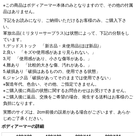
※この商品はボディアーマー本体のみとなりますので、その他の付属
品はありません。
下記をお読みになり、ご納得いただけるお客様のみ、ご購入下さ
い。
軍放出品(ミリタリーサープラス)は状態によって、下記の分類をし
ています。
1,デッドストック 「新古品・未使用品(ほぼ新品)」
2,良い 「キズや使用感があまり見られない。」
3,可 「使用感があり、小さな傷等がある。」
4,難あり 「比較的大きな傷、汚れがある。」
5,破損あり「破損はあるものの、使用できる状態」
6,ジャンク品「破損があってそのままでは使用できない」
※製造年代、色合い、その他、ご指定できません。
※ご購入後に商品の状態に関するお問合わせはお受けできません。
※ご購入後に返品、交換をご希望の場合、発生する送料はお客様のご
負担になります。
実際のサイズは、2cm前後の誤差がある場合がございます、あらか
じめご了承ください。
ボディアーマーの詳細
190/108
190/120
200/116
200/124