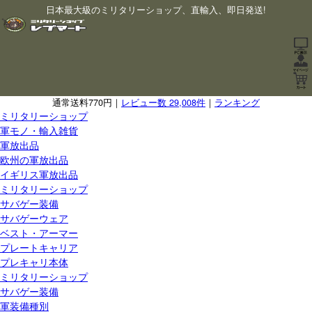
日本最大級のミリタリーショップ、直輸入、即日発送!
通常送料770円｜
レビュー数 29,008件
｜
ランキング
ミリタリーショップ
軍モノ・輸入雑貨
軍放出品
欧州の軍放出品
イギリス軍放出品
ミリタリーショップ
サバゲー装備
サバゲーウェア
ベスト・アーマー
プレートキャリア
プレキャリ本体
ミリタリーショップ
サバゲー装備
軍装備種別