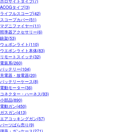
ホロサイトタイプ(7)
ACOGタイプ(3)
ライフルスコープ(42)
スコープカバー(51)
マグニファイヤー(11)
照準器アクセサリー(6)
銃架(53)
ウェポンライト(110)
ウエポンライト本体(83)
リモートスイッチ(32)
電装系(260)
バッテリー(104)
充電器・放電器(20)
バッテリーケース(8)
電動モーター(36)
コネクター・ハーネス(93)
小部品(890)
電動ガン(450)
ガスガン(413)
エアコッキングガン(57)
パーツばら売り(9)
弾薬・ガンケース(271)