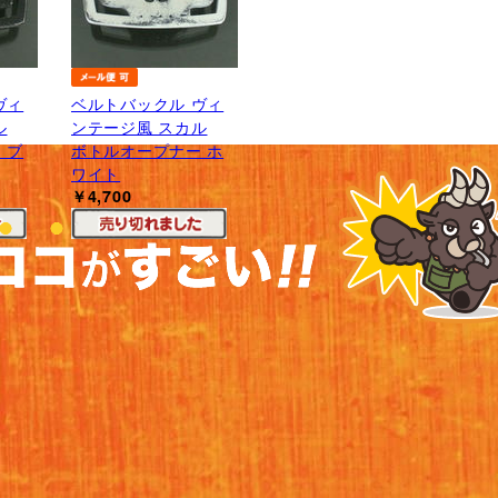
ヴィ
ベルトバックル ヴィ
ル
ンテージ風 スカル
 ブ
ボトルオープナー ホ
ワイト
￥4,700