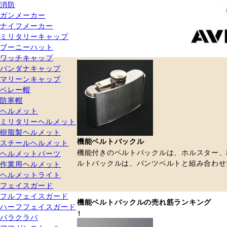
消防
ガンメーカー
ナイフメーカー
ミリタリーキャップ
ブーニーハット
ワッチキャップ
バンダナキャップ
マリーンキャップ
ベレー帽
防寒帽
ヘルメット
ミリタリーヘルメット
樹脂製ヘルメット
機能ベルトバックル
スチールヘルメット
機能付きのベルトバックルは、ホルスター、
ヘルメットパーツ
ルトバックルは、パンツベルトと組み合わせ
作業用ヘルメット
ヘルメットライト
フェイスガード
フルフェイスガード
機能ベルトバックルの売れ筋ランキング
ハーフフェイスガード
1
バラクラバ