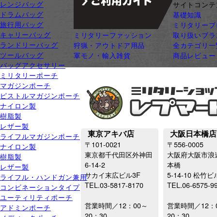
レンジバッグ
ジャンル別カテゴリ
サイトコンテ
ドラムバッグ
サバゲー装備
基礎知識
旅行用バッグ
ガン・ガンパーツ
ミリタリーブ
キャリーバッグ
ミリタリーファッション
取り扱いブラ
ランドリーバッグ
狩猟・アウトドア用品
全カテゴリ一
ツールバッグ
軍モノ・輸入雑貨
商品レビュー
バッグアクセサリー
ミリタリーポーチ
マガジンポーチ
ピストルマガジンポーチ
ナイロン製
樹脂製
レザー製
東京アキバ店
大阪日本橋店
ライフルマガジンポーチ
〒101-0021
〒556-0005
ナイロン製
東京都千代田区外神田
大阪府大阪市浪
樹脂製
6-14-2
本橋
レザー製
サカイ末広ビル3F
5-14-10 松竹ビ
ライフル・ハンドガン兼用
TEL.03-5817-8170
TEL.06-6575-9
コンビネーションタイプ
ユーティリティポーチ
営業時間／12：00～
営業時間／12：
アドミンポーチ
20：30
20：30