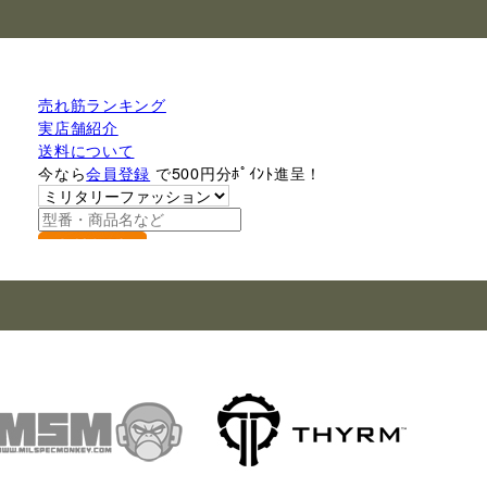
売れ筋ランキング
実店舗紹介
送料について
今なら
会員登録
で500円分ﾎﾟｲﾝﾄ進呈！
検索