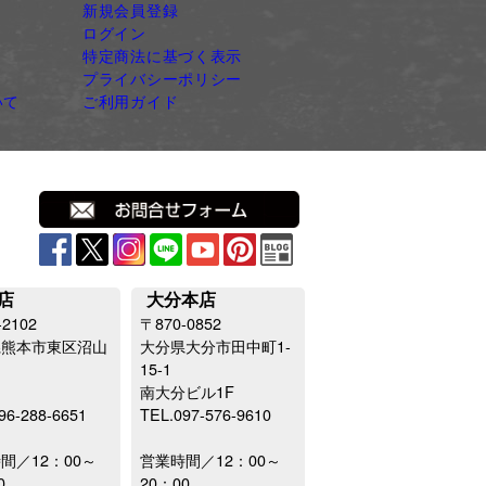
新規会員登録
ログイン
特定商法に基づく表示
プライバシーポリシー
いて
ご利用ガイド
店
大分本店
-2102
〒870-0852
県熊本市東区沼山
大分県大分市田中町1-
15-1
南大分ビル1F
96-288-6651
TEL.097-576-9610
間／12：00～
営業時間／12：00～
0
20：00