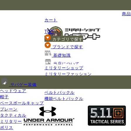
国内最大級のミリタリー総合通販
商品数
カート
TOP
カテゴリで探す
ブランドで探す
基礎知識
当店について
ミリタリーショップ
ご利用ガイド
ミリタリーファッション
服飾品
サバゲー装備
ベルト・バックル
ヘッドウェア
ベルトバックル
帽子
機能ベルトバックル
ベースボールキャップ
プレーン
タクティカル
ミリタリー
ポリス