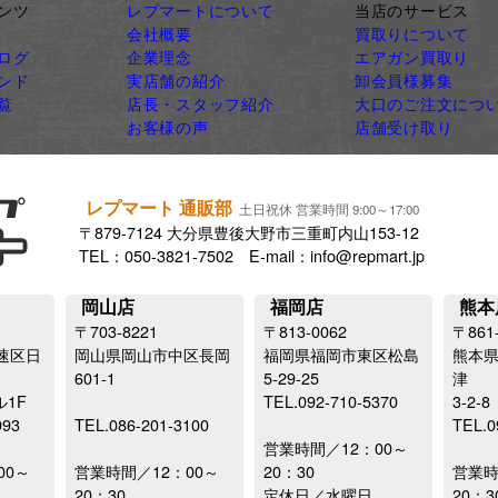
ンツ
レプマートについて
当店のサービス
会社概要
買取りについて
ログ
企業理念
エアガン買取り
ンド
実店舗の紹介
卸会員様募集
覧
店長・スタッフ紹介
大口のご注文につ
お客様の声
店舗受け取り
レプマート 通販部
土日祝休 営業時間 9:00～17:00
〒879-7124 大分県豊後大野市三重町内山153-12
TEL：050-3821-7502 E-mail：info@repmart.jp
岡山店
福岡店
熊本
〒703-8221
〒813-0062
〒861
速区日
岡山県岡山市中区長岡
福岡県福岡市東区松島
熊本
601-1
5-29-25
津
ル1F
TEL.092-710-5370
3-2-8
993
TEL.086-201-3100
TEL.0
営業時間／12：00～
00～
営業時間／12：00～
20：30
営業時
20：30
定休日／水曜日
20：3