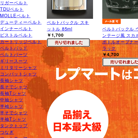
リガーベルト
TDUベルト
MOLLEベルト
デューティーベルト
ベルトバックル スキ
インナーベルト
ットル 85ml
ベルトバックル 
ピストルベルト
￥1,700
ンテージ風 スカ
カートリッジベルト
ボトルオープナー
ベルトパッド
ラック
ベルトパーツ
￥4,700
ギリースーツ
ミリタリーシャツ
コンバットシャツ
長袖シャツ
長そでシャツ
長袖Tシャツ
中袖シャツ
半袖シャツ
半そでシャツ
半袖Tシャツ
タンクトップ
つなぎ