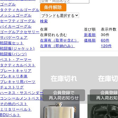
ゴーグル
タクティカルゴーグル
メッシュゴーグル
セーフティゴーグル
検索
バイカーゴーグル
在庫
並び順
表示件数
ゴーグルアクセサリー
在庫切れも含む
新着順
30件
サバゲーウェア
在庫有（取寄せ含む）
価格順
60件
戦闘服セット
在庫有（即納のみ）
120件
戦闘服(ジャケット)
戦闘服(パンツ)
ベスト・アーマー
タクティカルベスト
プレートキャリア
プレキャリ本体
プレキャリ用パーツ
チェストリグ
ハーネス・サスペンダー
コンシールメントベスト
その他のベスト
ミリタリーベルト
BDUベルト