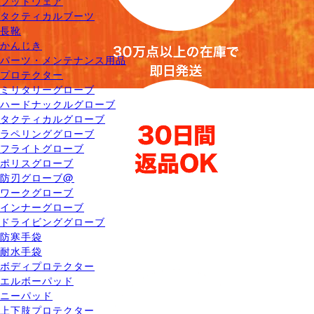
フットウェア
タクティカルブーツ
長靴
かんじき
パーツ・メンテナンス用品
プロテクター
ミリタリーグローブ
ハードナックルグローブ
タクティカルグローブ
ラペリンググローブ
フライトグローブ
ポリスグローブ
防刃グローブ@
ワークグローブ
インナーグローブ
ドライビンググローブ
防寒手袋
耐水手袋
ボディプロテクター
エルボーパッド
ニーパッド
上下肢プロテクター