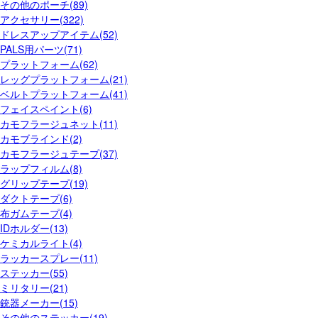
その他のポーチ(89)
アクセサリー(322)
ドレスアップアイテム(52)
PALS用パーツ(71)
プラットフォーム(62)
レッグプラットフォーム(21)
ベルトプラットフォーム(41)
フェイスペイント(6)
カモフラージュネット(11)
カモブラインド(2)
カモフラージュテープ(37)
ラップフィルム(8)
グリップテープ(19)
ダクトテープ(6)
布ガムテープ(4)
IDホルダー(13)
ケミカルライト(4)
ラッカースプレー(11)
ステッカー(55)
ミリタリー(21)
銃器メーカー(15)
その他のステッカー(19)