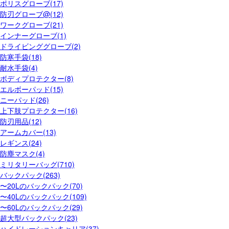
ポリスグローブ(17)
防刃グローブ@(12)
ワークグローブ(21)
インナーグローブ(1)
ドライビンググローブ(2)
防寒手袋(18)
耐水手袋(4)
ボディプロテクター(8)
エルボーパッド(15)
ニーパッド(26)
上下肢プロテクター(16)
防刃用品(12)
アームカバー(13)
レギンス(24)
防塵マスク(4)
ミリタリーバッグ(710)
バックパック(263)
〜20Lのバックパック(70)
〜40Lのバックパック(109)
〜60Lのバックパック(29)
超大型バックパック(23)
ハイドレーションキャリア(37)