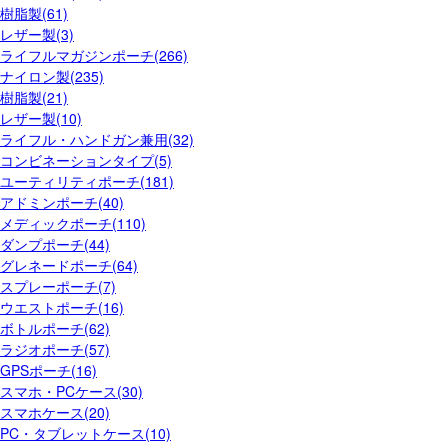
樹脂製(61)
レザー製(3)
ライフルマガジンポーチ(266)
ナイロン製(235)
樹脂製(21)
レザー製(10)
ライフル・ハンドガン兼用(32)
コンビネーションタイプ(5)
ユーティリティポーチ(181)
アドミンポーチ(40)
メディックポーチ(110)
ダンプポーチ(44)
グレネードポーチ(64)
スプレーポーチ(7)
ウエストポーチ(16)
ボトルポーチ(62)
ラジオポーチ(57)
GPSポーチ(16)
スマホ・PCケース(30)
スマホケース(20)
PC・タブレットケース(10)