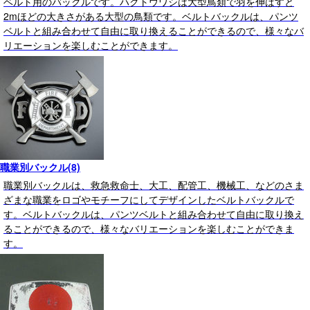
ベルト用のバックルです。ハクトウワシは大型鳥類で羽を伸ばすと
2mほどの大きさがある大型の鳥類です。ベルトバックルは、パンツ
ベルトと組み合わせて自由に取り換えることができるので、様々なバ
リエーションを楽しむことができます。
職業別バックル(8)
職業別バックルは、救急救命士、大工、配管工、機械工、などのさま
ざまな職業をロゴやモチーフにしてデザインしたベルトバックルで
す。ベルトバックルは、パンツベルトと組み合わせて自由に取り換え
ることができるので、様々なバリエーションを楽しむことができま
す。