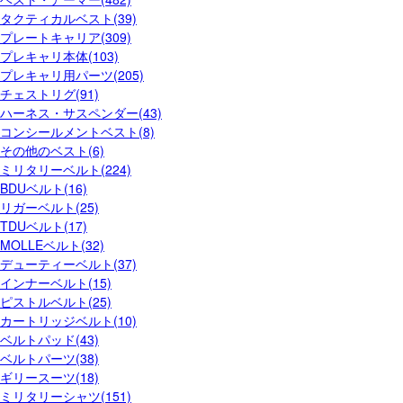
タクティカルベスト(39)
プレートキャリア(309)
プレキャリ本体(103)
プレキャリ用パーツ(205)
チェストリグ(91)
ハーネス・サスペンダー(43)
コンシールメントベスト(8)
その他のベスト(6)
ミリタリーベルト(224)
BDUベルト(16)
リガーベルト(25)
TDUベルト(17)
MOLLEベルト(32)
デューティーベルト(37)
インナーベルト(15)
ピストルベルト(25)
カートリッジベルト(10)
ベルトパッド(43)
ベルトパーツ(38)
ギリースーツ(18)
ミリタリーシャツ(151)