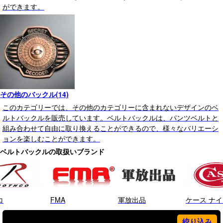
ができます。
その他のバックル(14)
このカテゴリーでは、その他のカテゴリーに含まれないデザインのベ
ルトバックルを販売しています。ベルトバックルは、パンツベルトと
組み合わせて自由に取り換えることができるので、様々なバリエーシ
ョンを楽しむことができます。
ベルトバックルの取扱いブランド
コ
FMA
軍放出品
ケース ナ
絞り込み