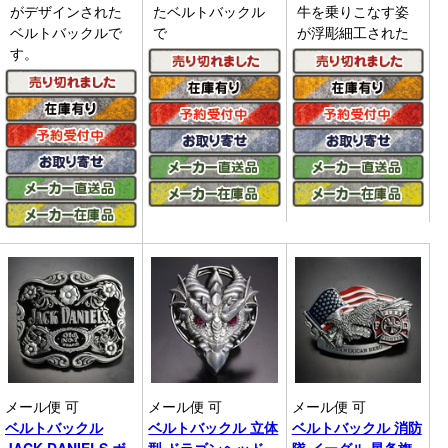
がデザインされた
たベルトバックル
牛を乗りこなす姿
ベルトバックルで
で
が浮彫細工された
す。
メール便 可
メール便 可
メール便 可
ベルトバックル
ベルトバックル 立体
ベルトバックル 消防
JACK DANIELS ボ
型 ドラゴンヘッド
隊 イーグル 星条旗