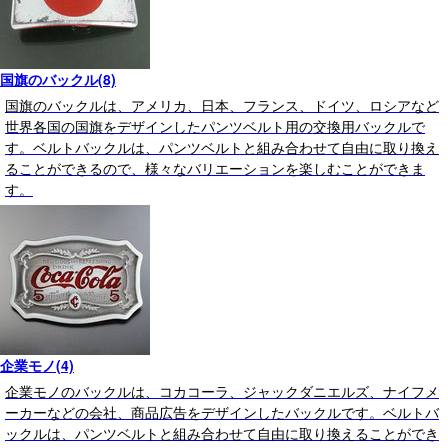
国旗のバックル(8)
国旗のバックルは、アメリカ、日本、フランス、ドイツ、ロシアなど
世界各国の国旗をデザインしたパンツベルト用の交換用バックルで
す。ベルトバックルは、パンツベルトと組み合わせて自由に取り換え
ることができるので、様々なバリエーションを楽しむことができま
す。
企業モノ(4)
企業モノのバックルは、コカコーラ、ジャックダニエルズ、ナイフメ
ーカーなどの会社、商品広告をデザインしたバックルです。ベルトバ
ックルは、パンツベルトと組み合わせて自由に取り換えることができ