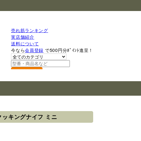
売れ筋ランキング
実店舗紹介
送料について
今なら
会員登録
で500円分ﾎﾟｲﾝﾄ進呈！
検索
アクッキングナイフ ミニ