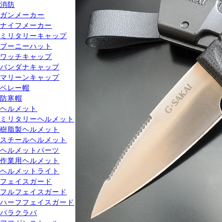
消防
ガンメーカー
ナイフメーカー
ミリタリーキャップ
ブーニーハット
ワッチキャップ
バンダナキャップ
マリーンキャップ
ベレー帽
防寒帽
ヘルメット
ミリタリーヘルメット
樹脂製ヘルメット
スチールヘルメット
ヘルメットパーツ
作業用ヘルメット
ヘルメットライト
フェイスガード
フルフェイスガード
ハーフフェイスガード
バラクラバ