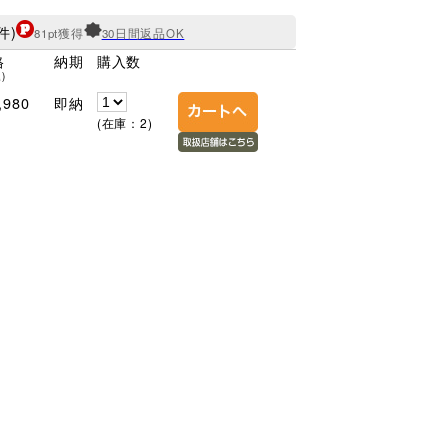
件)
81pt獲得
30日間返品OK
格
納期
購入数
)
,980
即納
(在庫：2)