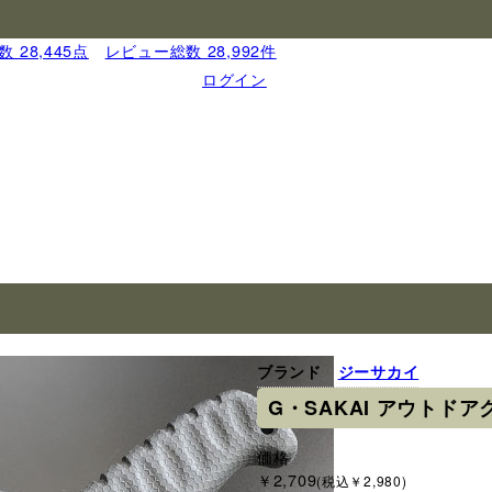
 28,445点
｜
レビュー総数 28,992件
ログイン
ブランド
ジーサカイ
G・SAKAI アウトド
価格
￥2,709
(税込￥2,980)