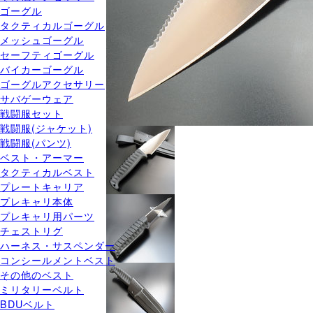
ゴーグル
タクティカルゴーグル
メッシュゴーグル
セーフティゴーグル
バイカーゴーグル
ゴーグルアクセサリー
サバゲーウェア
戦闘服セット
戦闘服(ジャケット)
戦闘服(パンツ)
ベスト・アーマー
タクティカルベスト
プレートキャリア
プレキャリ本体
プレキャリ用パーツ
チェストリグ
ハーネス・サスペンダー
コンシールメントベスト
その他のベスト
ミリタリーベルト
BDUベルト