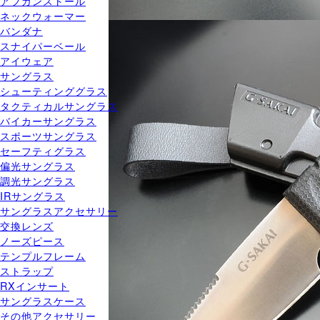
アフガンストール
ネックウォーマー
バンダナ
スナイパーベール
アイウェア
サングラス
シューティンググラス
タクティカルサングラス
バイカーサングラス
スポーツサングラス
セーフティグラス
偏光サングラス
調光サングラス
IRサングラス
サングラスアクセサリー
交換レンズ
ノーズピース
テンプルフレーム
ストラップ
RXインサート
サングラスケース
その他アクセサリー