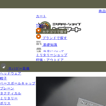
国内最大級のミリタリー総合通販
商品数
カート
TOP
カテゴリで探す
ブランドで探す
基礎知識
当店について
ミリタリーショップ
ご利用ガイド
狩猟・アウトドア
ナイフ
サバゲー装備
アウトドアナイフ
ヘッドウェア
帽子
ベースボールキャップ
プレーン
タクティカル
ミリタリー
ポリス