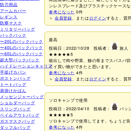
防刃用品
ンレスブレード及びプラスチックケースな
アームカバー
参考になった
0
件
レギンス
＞
会員登録
、または
ログイン
すると、質
防塵マスク
ミリタリーバッグ
バックパック
最高
〜20Lのバックパック
〜40Lのバックパック
投稿日：2022/10/28 投稿者：
旅人
〜60Lのバックパック
★★★★★
5
超大型バックパック
箱出しで肉や野菜、鯵の骨までスパスパ切
ハイドレーションキャリア
イイ買い物ができたと思います。
手提げカバン
参考になった
4
件
ボストンバッグ
＞
会員登録
、または
ログイン
すると、質
トートバッグ
肩掛けかばん
メッセンジャーバッグ
ソロキャンプで使用
ショルダーバッグ
投稿日：2022/04/10 投稿者：
バッ
スリングバッグ
★★★★★
5
ベイルアウトバッグ
ソロキャンプで使用してます。ちょうど良
ガスマスクバッグ
参考になった
4
件
ダッフルバッグ