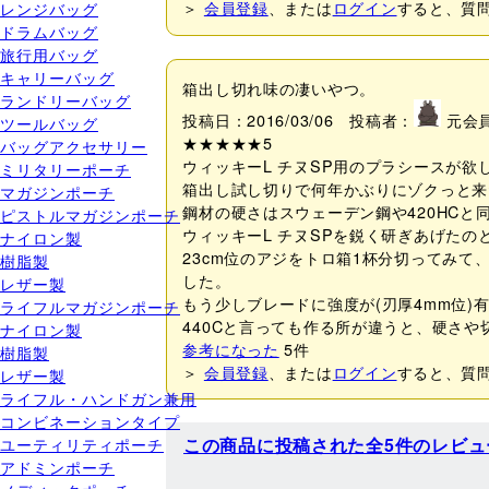
＞
会員登録
、または
ログイン
すると、質
レンジバッグ
ドラムバッグ
旅行用バッグ
キャリーバッグ
箱出し切れ味の凄いやつ。
ランドリーバッグ
投稿日：2016/03/06 投稿者：
元会
ツールバッグ
★★★★★
5
バッグアクセサリー
ウィッキーL チヌSP用のプラシースが欲
ミリタリーポーチ
箱出し試し切りで何年かぶりにゾクっと来
マガジンポーチ
鋼材の硬さはスウェーデン鋼や420HC
ピストルマガジンポーチ
ウィッキーL チヌSPを鋭く研ぎあげたの
ナイロン製
23cm位のアジをトロ箱1杯分切ってみ
樹脂製
した。
レザー製
もう少しブレードに強度が(刃厚4mm位)
ライフルマガジンポーチ
440Cと言っても作る所が違うと、硬さ
ナイロン製
参考になった
5
件
樹脂製
＞
会員登録
、または
ログイン
すると、質
レザー製
ライフル・ハンドガン兼用
コンビネーションタイプ
ユーティリティポーチ
この商品に投稿された全5件のレビュ
アドミンポーチ