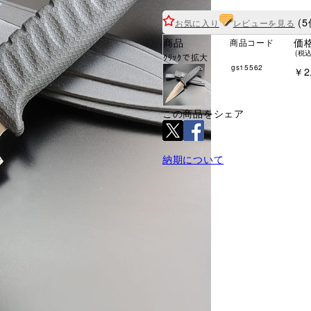
(5
お気に入り
レビューを見る
商品
価
商品コード
(税込
ｸﾘｯｸで拡大
gs15562
￥2
この商品をシェア
納期について