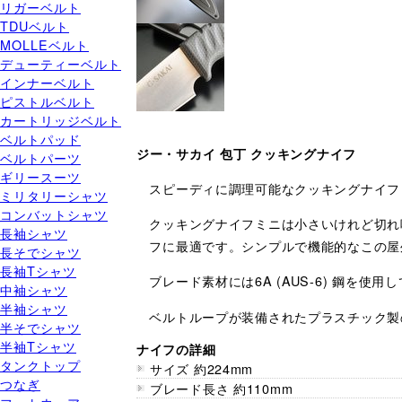
リガーベルト
TDUベルト
MOLLEベルト
デューティーベルト
インナーベルト
ピストルベルト
カートリッジベルト
ベルトパッド
ジー・サカイ 包丁 クッキングナイフ
ベルトパーツ
ギリースーツ
スピーディに調理可能なクッキングナイフ
ミリタリーシャツ
コンバットシャツ
クッキングナイフミニは小さいけれど切れ
長袖シャツ
フに最適です。シンプルで機能的なこの屋
長そでシャツ
長袖Tシャツ
ブレード素材には6A (AUS-6) 鋼を
中袖シャツ
半袖シャツ
ベルトループが装備されたプラスチック製
半そでシャツ
半袖Tシャツ
ナイフの詳細
タンクトップ
サイズ 約224mm
つなぎ
ブレード長さ 約110mm