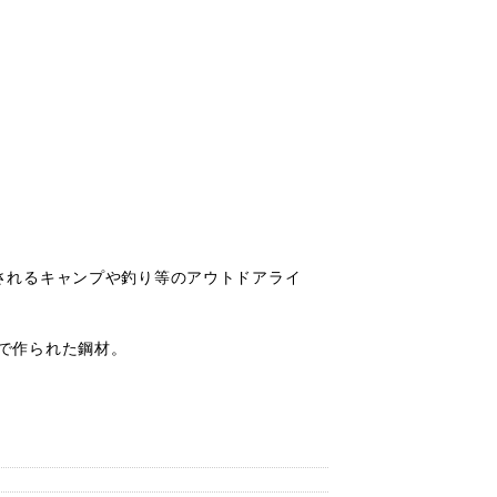
されるキャンプや釣り等のアウトドアライ
鋼で作られた鋼材。
。