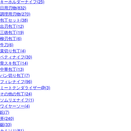
キーホルダーナイフ(25)
日用刃物(832)
調理用刃物(270)
包丁セット(38)
出刃包丁(12)
三徳包丁(19)
柳刃包丁(6)
牛刀(6)
菜切り包丁(4)
ペティナイフ(30)
骨スキ包丁(14)
中華包丁(13)
パン切り包丁(7)
フィレナイフ(96)
ミートテンダライザー@(3)
その他の包丁(24)
ソムリエナイフ(1)
ワイヤーソー(4)
鉈(7)
斧(240)
鋸(33)
カミソリ(81)