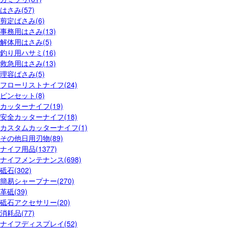
はさみ(57)
剪定ばさみ(6)
事務用はさみ(13)
解体用はさみ(5)
釣り用ハサミ(16)
救急用はさみ(13)
理容ばさみ(5)
フローリストナイフ(24)
ピンセット(8)
カッターナイフ(19)
安全カッターナイフ(18)
カスタムカッターナイフ(1)
その他日用刃物(89)
ナイフ用品(1377)
ナイフメンテナンス(698)
砥石(302)
簡易シャープナー(270)
革砥(39)
砥石アクセサリー(20)
消耗品(77)
ナイフディスプレイ(52)