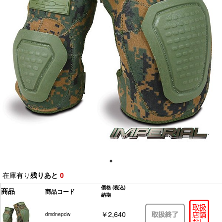
在庫有り
残りあと
0
価格
(税込)
商品
商品コード
納期
￥2,640
dmdnepdw