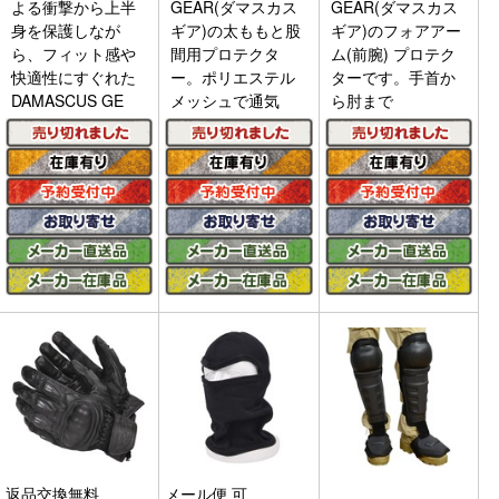
よる衝撃から上半
GEAR(ダマスカス
GEAR(ダマスカス
身を保護しなが
ギア)の太ももと股
ギア)のフォアアー
ら、フィット感や
間用プロテクタ
ム(前腕) プロテク
快適性にすぐれた
ー。ポリエステル
ターです。手首か
DAMASCUS GE
メッシュで通気
ら肘まで
返品交換無料
メール便 可