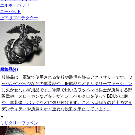
エルボーパッド
ニーパッド
上下肢プロテクター
服飾品(4)
服飾品は、軍隊で使用される制服や装備を飾るアクセサリーです。ワ
ッペンやバッジなどの軍装品や、服飾品などミリタリーファッション
に欠かせない軍用品です。軍隊で用いるワッペンは兵士が所属する部
隊章や、スローガンなどをデザインしベルクロを使ってBDUの上腕
や、軍装備、バッグなどに張り付けます。これらは個々の兵士のアイ
デンティティや所属を示す重要な役割を果たしています。
▼
ミリタリーワッペン