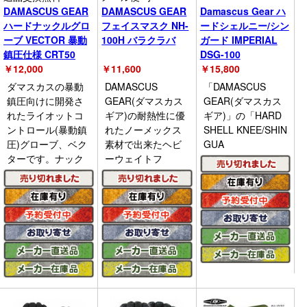
DAMASCUS GEAR
DAMASCUS GEAR
Damascus Gear ハ
ハードナックルグロ
フェイスマスク NH-
ードシェルニー/シン
ーブ VECTOR 暴動
100H バラクラバ
ガード IMPERIAL
鎮圧仕様 CRT50
DSG-100
￥
12,000
￥
11,600
￥
15,800
ダマスカスの暴動
DAMASCUS
「DAMASCUS
鎮圧向けに開発さ
GEAR(ダマスカス
GEAR(ダマスカス
れたライオットコ
ギア)の耐熱性に優
ギア)」の「HARD
ントロール(暴動鎮
れたノーメックス
SHELL KNEE/SHIN
圧)グローブ、ベク
素材で出来たヘビ
GUA
ターです。ナック
ーウェイトフ