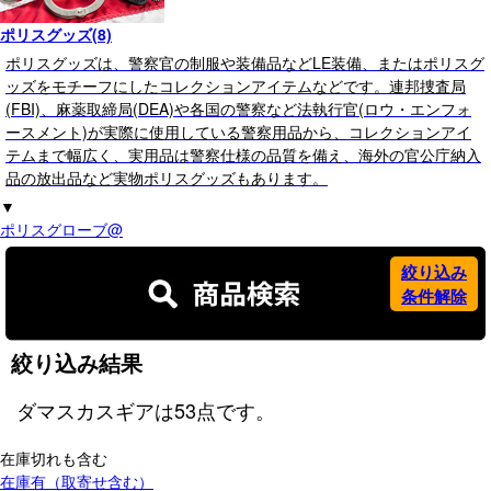
ポリスグッズ(8)
ポリスグッズは、警察官の制服や装備品などLE装備、またはポリスグ
ッズをモチーフにしたコレクションアイテムなどです。連邦捜査局
(FBI)、麻薬取締局(DEA)や各国の警察など法執行官(ロウ・エンフォ
ースメント)が実際に使用している警察用品から、コレクションアイ
テムまで幅広く、実用品は警察仕様の品質を備え、海外の官公庁納入
品の放出品など実物ポリスグッズもあります。
▼
ポリスグローブ@
絞り込み
条件解除
絞り込み結果
ダマスカスギア
は
53
点です。
在庫切れも含む
在庫有（取寄せ含む）