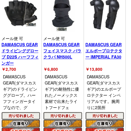
メール便 可
メール便 可
DAMASCUS GEAR
DAMASCUS GEAR
DAMASCUS GEAR
ドライビンググロー
フェイスマスク バラ
エルボープロテクタ
ブ D22S ハーフフィ
クラバ NH500L
ー IMPERIAL FA30
ンガー
￥
2,700
￥
6,800
￥
13,800
DAMASCUS
DAMASCUS
DAMASCUS
GEAR(ダマスカス
GEAR(ダマスカス
GEAR(ダマスカス
ギア)のドライビン
ギア)の耐熱性に優
ギア)のエルボープ
ググローブ。ハー
れたノーメックス
ロテクター インペ
フフィンガータイ
素材で出来たライ
リアルです。腕周
プなので、グ
トフードフェ
りに2箇所