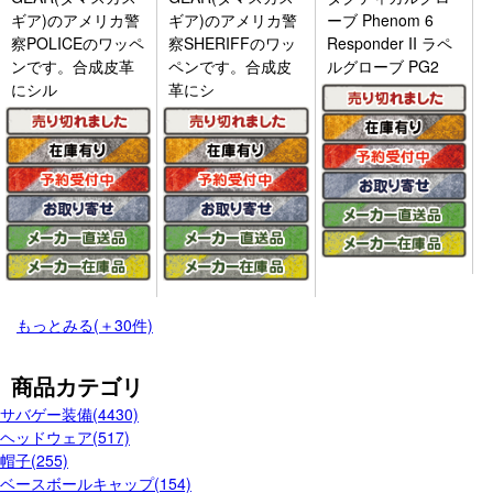
ギア)のアメリカ警
ギア)のアメリカ警
ーブ Phenom 6
察POLICEのワッペ
察SHERIFFのワッ
Responder II ラペ
ンです。合成皮革
ペンです。合成皮
ルグローブ PG2
にシル
革にシ
もっとみる(＋30件)
商品カテゴリ
サバゲー装備(4430)
ヘッドウェア(517)
帽子(255)
ベースボールキャップ(154)