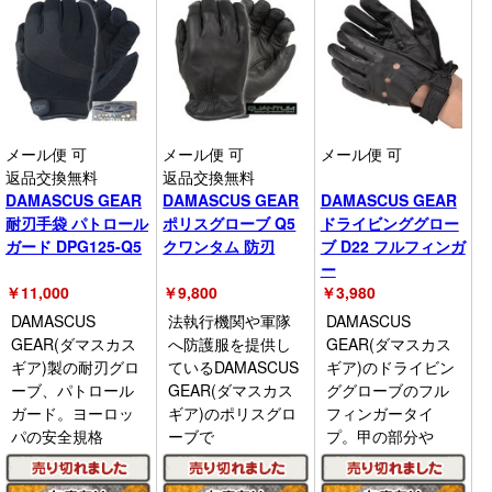
メール便 可
メール便 可
メール便 可
返品交換無料
返品交換無料
DAMASCUS GEAR
DAMASCUS GEAR
DAMASCUS GEAR
耐刃手袋 パトロール
ポリスグローブ Q5
ドライビンググロー
ガード DPG125-Q5
クワンタム 防刃
ブ D22 フルフィンガ
ー
￥
11,000
￥
9,800
￥
3,980
DAMASCUS
法執行機関や軍隊
DAMASCUS
GEAR(ダマスカス
へ防護服を提供し
GEAR(ダマスカス
ギア)製の耐刃グロ
ているDAMASCUS
ギア)のドライビン
ーブ、パトロール
GEAR(ダマスカス
ググローブのフル
ガード。ヨーロッ
ギア)のポリスグロ
フィンガータイ
パの安全規格
ーブで
プ。甲の部分や