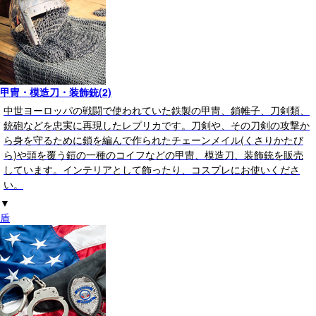
甲冑・模造刀・装飾銃(2)
中世ヨーロッパの戦闘で使われていた鉄製の甲冑、鎖帷子、刀剣類、
銃砲などを忠実に再現したレプリカです。刀剣や、その刀剣の攻撃か
ら身を守るために鎖を編んで作られたチェーンメイル(くさりかたび
ら)や頭を覆う鎧の一種のコイフなどの甲冑、模造刀、装飾銃を販売
しています。インテリアとして飾ったり、コスプレにお使いくださ
い。
▼
盾