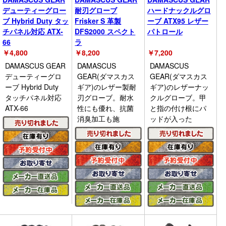
デューティーグロー
耐刃グローブ
ハードナックルグロ
ブ Hybrid Duty タッ
Frisker S 革製
ーブ ATX95 レザー
チパネル対応 ATX-
DFS2000 スペクト
パトロール
66
ラ
￥
4,800
￥
8,200
￥
7,200
DAMASCUS GEAR
DAMASCUS
DAMASCUS
デューティーグロ
GEAR(ダマスカス
GEAR(ダマスカス
ーブ Hybrid Duty
ギア)のレザー製耐
ギア)のレザーナッ
タッチパネル対応
刃グローブ。耐水
クルグローブ。甲
ATX-66
性にも優れ、抗菌
と指の付け根にパ
消臭加工も施
ッドが入った