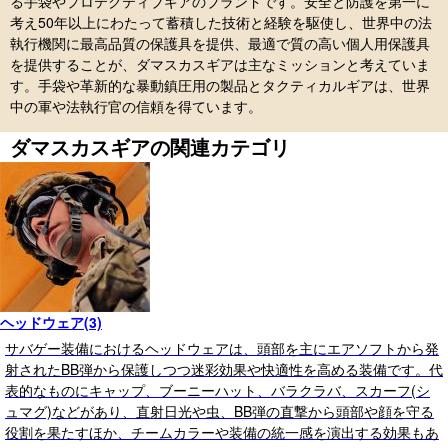
る手袋やプロテクティブギアのブランドです。安全と防護を第一に
考え50年以上にわたって蓄積した技術と経験を駆使し、世界中の法
執行機関に最高品質の保護具を提供、最適で質の高い個人用保護具
を提供することが、ダマスカスギアは主なミッションと考えていま
す。手袋や革新的な暴動鎮圧用の製品とタクティカルギアは、世界
中の軍や法執行官の信頼を得ています。
ダマスカスギアの関連カテゴリ
ヘッドウェア(3)
サバゲー装備におけるヘッドウェアは、頭部を主にエアソフトから発
射されたBB弾から保護しつつ迷彩効果や快適性を高める装備です。代
表的なものにキャップ、ブーニーハット、バラクラバ、スカーフ(シ
ュマグ)などがあり、直射日光や虫、BB弾の直撃から頭部や顔を守る
役割を果たすほか、チームカラーや装備の統一感を演出する効果もあ