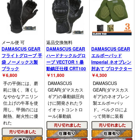
メール便 可
返品交換無料
DAMASCUS GEAR
DAMASCUS GEAR
DAMASCUS GEAR
フライトグローブ 手
ハードナックルグロ
エルボーパッド
袋 ノーメックス製
ーブ VECTOR 1 暴
Imperial ネオプレン
ブラック
動鎮圧仕様 CRT100
肘あて プロテクター
￥
6,800
￥
11,800
￥
4,300
手の平側には、磨
DAMASCUS
DAMASCUS
耗に強く、薄くし
GEAR(ダマスカス
GEAR(ダマスカス
なやかなアニリン
ギア)の暴動鎮圧向
ギア)のネオプレン
仕上げの牛革を使
けに開発されたラ
製エルボーパッ
用し、甲側のには
イオットコントロ
ド。ベルクロによ
耐熱、耐火性に優
ール(暴動鎮
って簡単に装着
れた