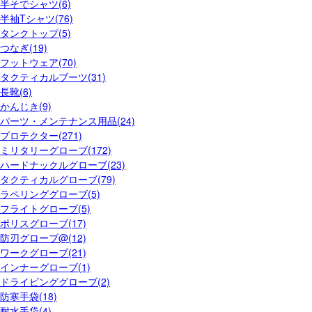
半そでシャツ(6)
半袖Tシャツ(76)
タンクトップ(5)
つなぎ(19)
フットウェア(70)
タクティカルブーツ(31)
長靴(6)
かんじき(9)
パーツ・メンテナンス用品(24)
プロテクター(271)
ミリタリーグローブ(172)
ハードナックルグローブ(23)
タクティカルグローブ(79)
ラペリンググローブ(5)
フライトグローブ(5)
ポリスグローブ(17)
防刃グローブ@(12)
ワークグローブ(21)
インナーグローブ(1)
ドライビンググローブ(2)
防寒手袋(18)
耐水手袋(4)