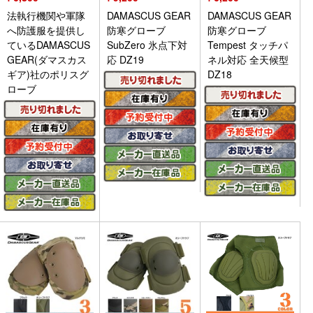
法執行機関や軍隊
DAMASCUS GEAR
DAMASCUS GEAR
へ防護服を提供し
防寒グローブ
防寒グローブ
ているDAMASCUS
SubZero 氷点下対
Tempest タッチパ
GEAR(ダマスカス
応 DZ19
ネル対応 全天候型
ギア)社のポリスグ
DZ18
ローブ