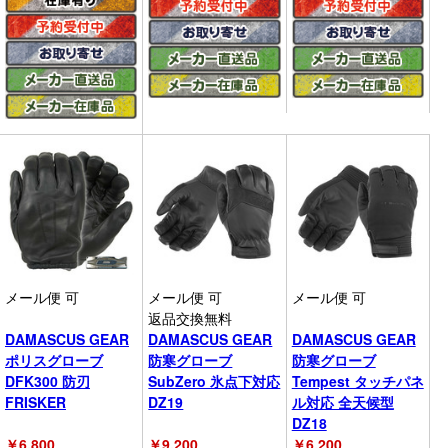
メール便 可
メール便 可
メール便 可
返品交換無料
DAMASCUS GEAR
DAMASCUS GEAR
DAMASCUS GEAR
ポリスグローブ
防寒グローブ
防寒グローブ
DFK300 防刃
SubZero 氷点下対応
Tempest タッチパネ
FRISKER
DZ19
ル対応 全天候型
DZ18
￥
6,800
￥
9,200
￥
6,200