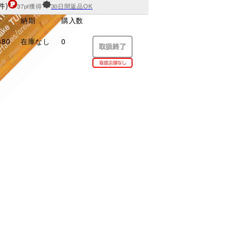
件)
37pt獲得
30日間返品OK
納期
購入数
380
在庫なし
0