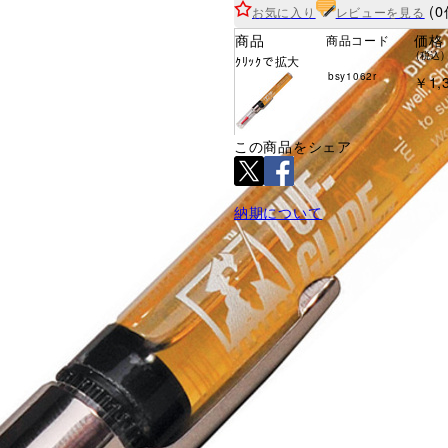
(0
お気に入り
レビューを見る
商品
価格
商品コード
(税込)
ｸﾘｯｸで拡大
bsy1062r
￥1,
この商品をシェア
納期について