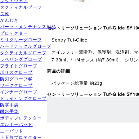
フットウェア
タクティカルブーツ
長靴
かんじき
パーツ・メンテナンス用品
セントリーソリューション Tuf-Glide SY10
プロテクター
ミリタリーグローブ
Sentry Tuf-Glide
ハードナックルグローブ
オイルフリー潤滑剤、保護剤、洗浄剤。マ
タクティカルグローブ
ラペリンググローブ
7.39ml。/ 1/4オンス (約7.39ml) 
フライトグローブ
商品の詳細
ポリスグローブ
防刃グローブ@
パッケージ総重量 約23g
ワークグローブ
インナーグローブ
セントリーソリューション Tuf-Glide SY
ドライビンググローブ
防寒手袋
耐水手袋
ボディプロテクター
エルボーパッド
ニーパッド
上下肢プロテクター