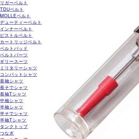
リガーベルト
TDUベルト
MOLLEベルト
デューティーベルト
インナーベルト
ピストルベルト
カートリッジベルト
ベルトパッド
ベルトパーツ
ギリースーツ
ミリタリーシャツ
コンバットシャツ
長袖シャツ
長そでシャツ
長袖Tシャツ
中袖シャツ
半袖シャツ
半そでシャツ
半袖Tシャツ
タンクトップ
つなぎ