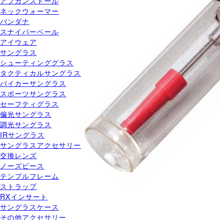
アフガンストール
ネックウォーマー
バンダナ
スナイパーベール
アイウェア
サングラス
シューティンググラス
タクティカルサングラス
バイカーサングラス
スポーツサングラス
セーフティグラス
偏光サングラス
調光サングラス
IRサングラス
サングラスアクセサリー
交換レンズ
ノーズピース
テンプルフレーム
ストラップ
RXインサート
サングラスケース
その他アクセサリー