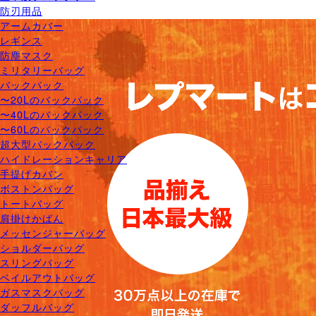
防刃用品
アームカバー
レギンス
防塵マスク
ミリタリーバッグ
バックパック
〜20Lのバックパック
〜40Lのバックパック
〜60Lのバックパック
超大型バックパック
ハイドレーションキャリア
手提げカバン
ボストンバッグ
トートバッグ
肩掛けかばん
メッセンジャーバッグ
ショルダーバッグ
スリングバッグ
ベイルアウトバッグ
ガスマスクバッグ
ダッフルバッグ