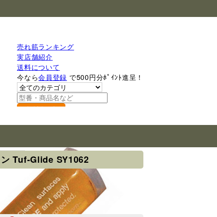
売れ筋ランキング
実店舗紹介
送料について
今なら
会員登録
で500円分ﾎﾟｲﾝﾄ進呈！
検索
ーション
f-Glide SY1062