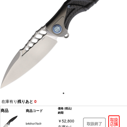
在庫有り
残りあと
0
価格
(税込)
商品
商品コード
納期
￥52,800
brkthor7bcfr
在庫なし