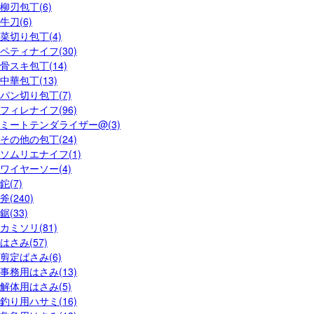
柳刃包丁(6)
牛刀(6)
菜切り包丁(4)
ペティナイフ(30)
骨スキ包丁(14)
中華包丁(13)
パン切り包丁(7)
フィレナイフ(96)
ミートテンダライザー@(3)
その他の包丁(24)
ソムリエナイフ(1)
ワイヤーソー(4)
鉈(7)
斧(240)
鋸(33)
カミソリ(81)
はさみ(57)
剪定ばさみ(6)
事務用はさみ(13)
解体用はさみ(5)
釣り用ハサミ(16)