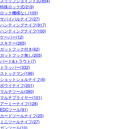
スリップジョイント式(854)
特殊ロック式(219)
ロック機構なし(105)
サバイバルナイフ(27)
ハンティングナイフ(917)
ハンティングナイフ(100)
ケーパー(12)
スキナー(265)
ガットフック付き(62)
ガットフック無し(205)
バード&トラウト(7)
トラッパー(332)
ストックマン(196)
ショットシェルナイフ(6)
ボウイナイフ(201)
マルチツール(380)
マルチプライヤー(101)
アーミーナイフ(128)
EDCツール(91)
カードツールナイフ(25)
ミニツールナイフ(27)
ガンツール(10)