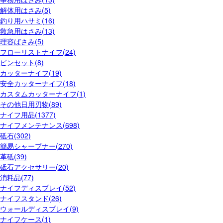
解体用はさみ(5)
釣り用ハサミ(16)
救急用はさみ(13)
理容ばさみ(5)
フローリストナイフ(24)
ピンセット(8)
カッターナイフ(19)
安全カッターナイフ(18)
カスタムカッターナイフ(1)
その他日用刃物(89)
ナイフ用品(1377)
ナイフメンテナンス(698)
砥石(302)
簡易シャープナー(270)
革砥(39)
砥石アクセサリー(20)
消耗品(77)
ナイフディスプレイ(52)
ナイフスタンド(26)
ウォールディスプレイ(9)
ナイフケース(1)