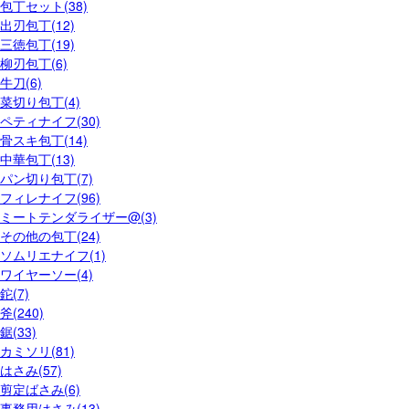
包丁セット(38)
出刃包丁(12)
三徳包丁(19)
柳刃包丁(6)
牛刀(6)
菜切り包丁(4)
ペティナイフ(30)
骨スキ包丁(14)
中華包丁(13)
パン切り包丁(7)
フィレナイフ(96)
ミートテンダライザー@(3)
その他の包丁(24)
ソムリエナイフ(1)
ワイヤーソー(4)
鉈(7)
斧(240)
鋸(33)
カミソリ(81)
はさみ(57)
剪定ばさみ(6)
事務用はさみ(13)