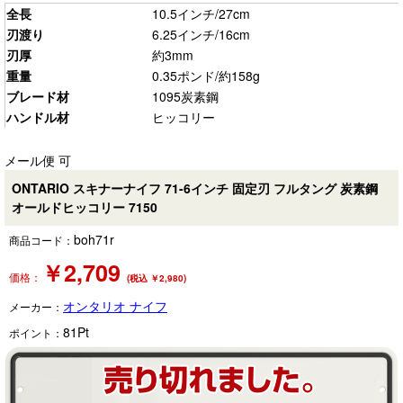
全長
10.5インチ/27cm
刃渡り
6.25インチ/16cm
刃厚
約3mm
重量
0.35ポンド/約158g
ブレード材
1095炭素鋼
ハンドル材
ヒッコリー
メール便 可
ONTARIO スキナーナイフ 71-6インチ 固定刃 フルタング 炭素鋼
オールドヒッコリー 7150
boh71r
商品コード：
￥
2,709
価格：
(税込 ￥2,980)
オンタリオ ナイフ
メーカー：
81
Pt
ポイント：