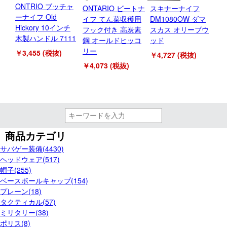
ONTRIO ブッチャ
ONTARIO ビートナ
スキナーナイフ
ス
ーナイフ Old
イフ てん菜収穫用
DM1080OW ダマ
ス
Hickory 10インチ
フック付き 高炭素
スカス オリーブウ
1
木製ハンドル 7111
鋼 オールドヒッコ
ッド
￥7
リー
￥3,455 (税抜)
￥4,727 (税抜)
￥4,073 (税抜)
商品カテゴリ
サバゲー装備(4430)
ヘッドウェア(517)
帽子(255)
ベースボールキャップ(154)
プレーン(18)
タクティカル(57)
ミリタリー(38)
ポリス(8)