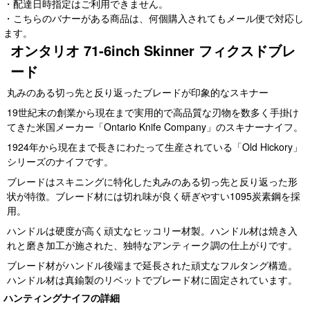
・配達日時指定はご利用できません。
・こちらのバナーがある商品は、何個購入されてもメール便で対応し
ます。
オンタリオ 71-6inch Skinner フィクスドブレ
ード
丸みのある切っ先と反り返ったブレードが印象的なスキナー
19世紀末の創業から現在まで実用的で高品質な刃物を数多く手掛け
てきた米国メーカー「Ontario Knife Company」のスキナーナイフ。
1924年から現在まで長きにわたって生産されている「Old Hickory」
シリーズのナイフです。
ブレードはスキニングに特化した丸みのある切っ先と反り返った形
状が特徴。ブレード材には切れ味が良く研ぎやすい1095炭素鋼を採
用。
ハンドルは硬度が高く頑丈なヒッコリー材製。ハンドル材は焼き入
れと磨き加工が施された、独特なアンティーク調の仕上がりです。
ブレード材がハンドル後端まで延長された頑丈なフルタング構造。
ハンドル材は真鍮製のリベットでブレード材に固定されています。
ハンティングナイフの詳細