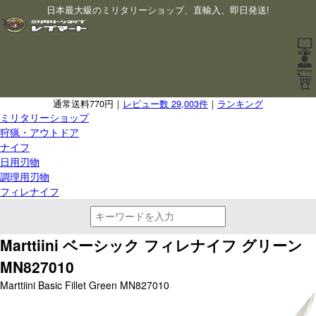
日本最大級のミリタリーショップ、直輸入、即日発送!
通常送料770円｜
レビュー数 29,003件
｜
ランキング
ミリタリーショップ
狩猟・アウトドア
ナイフ
日用刃物
調理用刃物
フィレナイフ
Marttiini ベーシック フィレナイフ グリーン
MN827010
Marttiini Basic Fillet Green MN827010