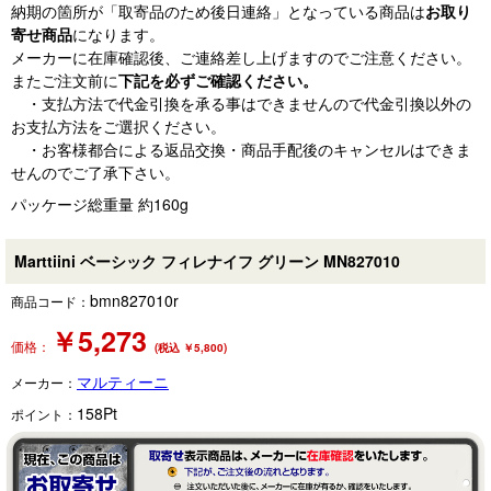
納期の箇所が「取寄品のため後日連絡」となっている商品は
お取り
寄せ商品
になります。
メーカーに在庫確認後、ご連絡差し上げますのでご注意ください。
またご注文前に
下記を必ずご確認ください。
・支払方法で代金引換を承る事はできませんので代金引換以外の
お支払方法をご選択ください。
・お客様都合による返品交換・商品手配後のキャンセルはできま
せんのでご了承下さい。
パッケージ総重量 約160g
Marttiini ベーシック フィレナイフ グリーン MN827010
bmn827010r
商品コード：
￥
5,273
価格：
(税込 ￥5,800)
マルティーニ
メーカー：
158
Pt
ポイント：