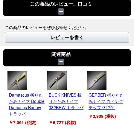
この商品のレビュー、口コミ
この商品のレビューをぜひお寄せください。
レビューを書く
関連商品
Damascus 折りた
BUCK KNIVES 折
GERBER 折りたた
O
たみナイフ Double
りたたみナイフ
みナイフ ウィング
み
Damasus Barlow
382BRW トラッパ
チップ G1701
ン
トラッパー
ー
￥2,909 (税抜)
￥2
￥7,091 (税抜)
￥6,727 (税抜)