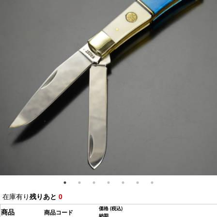
在庫有り
残りあと
0
価格
(税込)
商品
商品コード
納期