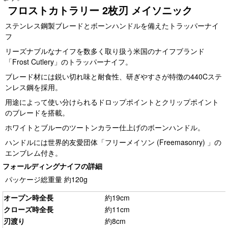
フロストカトラリー 2枚刃 メイソニック
ステンレス鋼製ブレードとボーンハンドルを備えたトラッパーナイ
フ
リーズナブルなナイフを数多く取り扱う米国のナイフブランド
「Frost Cutlery」のトラッパーナイフ。
ブレード材には鋭い切れ味と耐食性、研ぎやすさが特徴の440Cステ
ンレス鋼を採用。
用途によって使い分けられるドロップポイントとクリップポイント
のブレードを搭載。
ホワイトとブルーのツートンカラー仕上げのボーンハンドル。
ハンドルには世界的友愛団体「フリーメイソン (Freemasonry) 」の
エンブレム付き。
フォールディングナイフの詳細
パッケージ総重量 約120g
オープン時全長
約19cm
クローズ時全長
約11cm
刃渡り
約8cm