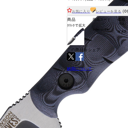
(0
お気に入り
レビューを見る
商品
価格
商品コード
(税込)
ｸﾘｯｸで拡大
bdw12188r
￥49,
この商品をシェア
納期について