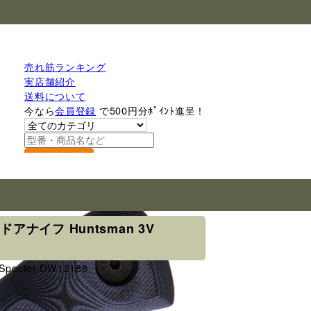
売れ筋ランキング
実店舗紹介
送料について
今なら
会員登録
で500円分ﾎﾟｲﾝﾄ進呈！
検索
トドアナイフ Huntsman 3V
 Specter DW12188