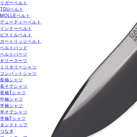
リガーベルト
TDUベルト
MOLLEベルト
デューティーベルト
インナーベルト
ピストルベルト
カートリッジベルト
ベルトパッド
ベルトパーツ
ギリースーツ
ミリタリーシャツ
コンバットシャツ
長袖シャツ
長そでシャツ
長袖Tシャツ
中袖シャツ
半袖シャツ
半そでシャツ
半袖Tシャツ
タンクトップ
つなぎ