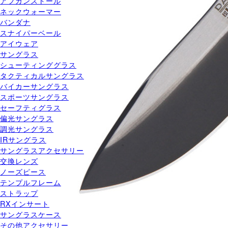
アフガンストール
ネックウォーマー
バンダナ
スナイパーベール
アイウェア
サングラス
シューティンググラス
タクティカルサングラス
バイカーサングラス
スポーツサングラス
セーフティグラス
偏光サングラス
調光サングラス
IRサングラス
サングラスアクセサリー
交換レンズ
ノーズピース
テンプルフレーム
ストラップ
RXインサート
サングラスケース
その他アクセサリー