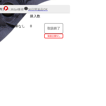
件)
1,352pt獲得
30日間返品OK
納期
購入数
600
在庫なし
0