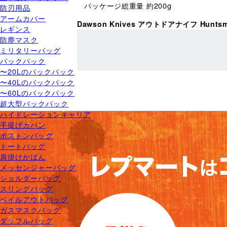
パッケージ総重量 約200g
防刃用品
アームカバー
Dawson Knives アウトドアナイフ Hunts
レギンス
防塵マスク
ミリタリーバッグ
バックパック
〜20Lのバックパック
〜40Lのバックパック
〜60Lのバックパック
超大型バックパック
ハイドレーションキャリア
手提げカバン
ボストンバッグ
トートバッグ
肩掛けかばん
メッセンジャーバッグ
ショルダーバッグ
スリングバッグ
ベイルアウトバッグ
ガスマスクバッグ
ダッフルバッグ