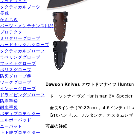
フットウェア
タクティカルブーツ
長靴
かんじき
パーツ・メンテナンス用品
プロテクター
ミリタリーグローブ
ハードナックルグローブ
タクティカルグローブ
ラペリンググローブ
フライトグローブ
ポリスグローブ
防刃グローブ@
ワークグローブ
Dawson Knives アウトドアナイフ Huntsma
インナーグローブ
ドライビンググローブ
ドーソンナイヴズ Huntsman 3V Specter
防寒手袋
耐水手袋
全長8インチ (20.32cm) 。4.5イン
ボディプロテクター
G10ハンドル。フルタング。カスタムレ
エルボーパッド
ニーパッド
商品の詳細
上下肢プロテクター