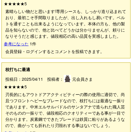
★★★★★
5
素晴らしい物だと思います!専用シースも、しっかり造り込まれて
おり、最初こそ手間取りましたが、出し入れもし易いです。ベル
トを通すことも出来るようになっています。本体の方も、他の製
品を知らないので、他と比べてどうかは分かりませんが、頼りに
なりそうだと感じます。値段相応の高い品質を実感しました。
参考になった
1
件
会員登録・ログインするとコメントを投稿できます。
枝打ちに最適
投稿日：2025/04/11 投稿者：
元会員さま
★★★★★
5
刃長的にもアウトドアアクティビティーの際の使用に適切で、尚
且つフロントヘビーなブレードなので、枝打ちには最適な一振り
であります。中米エルサルバドルのサンタアナで造られた職人芸
そのものの一振りで、値段相応のクオリティーである事が一目で
分かります。炭素鋼でできたブレードは鉄質に粘りがあるような
ので、曲がっても折れたり刃毀れする事はないでしょう。