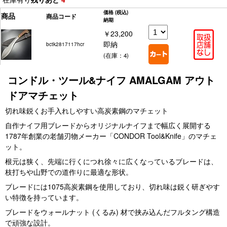
価格
(税込)
商品
商品コード
納期
￥23,200
即納
bctk2817117hcr
(在庫：4)
コンドル・ツール&ナイフ AMALGAM アウト
ドアマチェット
切れ味鋭くお手入れしやすい高炭素鋼のマチェット
自作ナイフ用ブレードからオリジナルナイフまで幅広く展開する
1787年創業の老舗刃物メーカー「CONDOR Tool&Knife」のマチェ
ット。
根元は狭く、先端に行くにつれ徐々に広くなっているブレードは、
枝打ちや山野での道作りに最適な形状。
ブレードには1075高炭素鋼を使用しており、切れ味は鋭く研ぎやす
い特徴を持っています。
ブレードをウォールナット (くるみ) 材で挟み込んだフルタング構造
で頑強な設計。