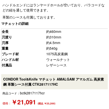
ハンドルエンドにはランヤードホールが空いており、パラコードな
どの紐を通して使用できます。
革製のシースも付属しております。
マチェットの詳細
全長
約460mm
刃渡り
約310mm
刃厚
約4.5mm
重量
約540g
ブレード材
1075高炭素鋼
ハンドル材
ウォールナット
付属品
レザーシース
CONDOR Tool&Knife マチェット AMALGAM アマルガム 高炭素
鋼 革製シース付属 CTK2817117HC
bctk2817117hcr
商品コード：
￥
21,091
価格：
(税込 ￥23,200)