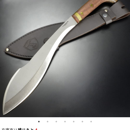
在庫有り
残りあと
4