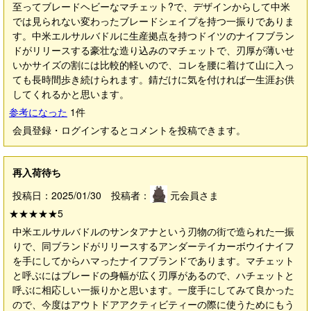
至ってブレードヘビーなマチェット?で、デザインからして中米
では見られない変わったブレードシェイプを持つ一振りでありま
す。中米エルサルバドルに生産拠点を持つドイツのナイフブラン
ドがリリースする豪壮な造り込みのマチェットで、刃厚が薄いせ
いかサイズの割には比較的軽いので、コレを腰に着けて山に入っ
ても長時間歩き続けられます。錆だけに気を付ければ一生涯お供
してくれるかと思います。
参考になった
1
件
会員登録・ログインするとコメントを投稿できます。
再入荷待ち
投稿日：2025/01/30 投稿者：
元会員さま
★★★★★
5
中米エルサルバドルのサンタアナという刃物の街で造られた一振
りで、同ブランドがリリースするアンダーテイカーボウイナイフ
を手にしてからハマったナイフブランドであります。マチェット
と呼ぶにはブレードの身幅が広く刃厚があるので、ハチェットと
呼ぶに相応しい一振りかと思います。一度手にしてみて良かった
ので、今度はアウトドアアクティビティーの際に使うためにもう