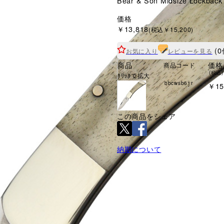
Bear & Son Midsize Lockba
価格
￥13,818
(税込￥15,200)
(0
お気に入り
レビューを見る
商品
価格
商品コード
(税込)
ｸﾘｯｸで拡大
bbcwsb61r
￥15
この商品をシェア
納期について