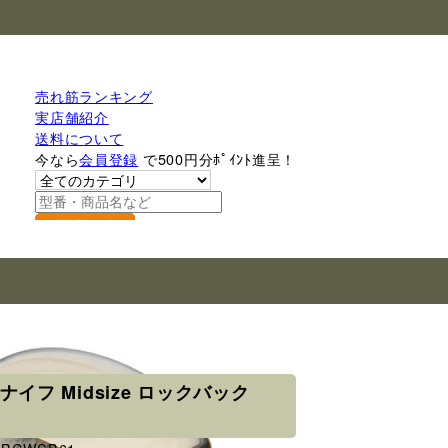
売れ筋ランキング
実店舗紹介
送料について
今なら
会員登録
で500円分ﾎﾟｲﾝﾄ進呈！
検索
みナイフ Midsize ロックバック