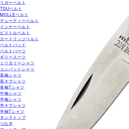
リガーベルト
TDUベルト
MOLLEベルト
デューティーベルト
インナーベルト
ピストルベルト
カートリッジベルト
ベルトパッド
ベルトパーツ
ギリースーツ
ミリタリーシャツ
コンバットシャツ
長袖シャツ
長そでシャツ
長袖Tシャツ
中袖シャツ
半袖シャツ
半そでシャツ
半袖Tシャツ
タンクトップ
つなぎ