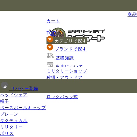
国内最大級のミリタリー総合通販
商品数
カート
TOP
カテゴリで探す
ブランドで探す
基礎知識
当店について
ミリタリーショップ
ご利用ガイド
狩猟・アウトドア
ナイフ
サバゲー装備
折りたたみナイフ
ヘッドウェア
ロックバック式
帽子
ベースボールキャップ
プレーン
タクティカル
ミリタリー
ポリス