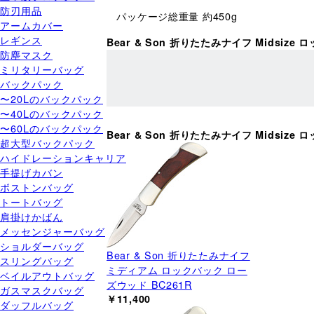
防刃用品
パッケージ総重量 約450g
アームカバー
レギンス
Bear & Son 折りたたみナイフ Midsiz
防塵マスク
ミリタリーバッグ
バックパック
〜20Lのバックパック
〜40Lのバックパック
〜60Lのバックパック
Bear & Son 折りたたみナイフ Midsi
超大型バックパック
ハイドレーションキャリア
手提げカバン
ボストンバッグ
トートバッグ
肩掛けかばん
メッセンジャーバッグ
ショルダーバッグ
Bear & Son 折りたたみナイフ
スリングバッグ
ミディアム ロックバック ロー
ベイルアウトバッグ
ズウッド BC261R
ガスマスクバッグ
￥11,400
ダッフルバッグ