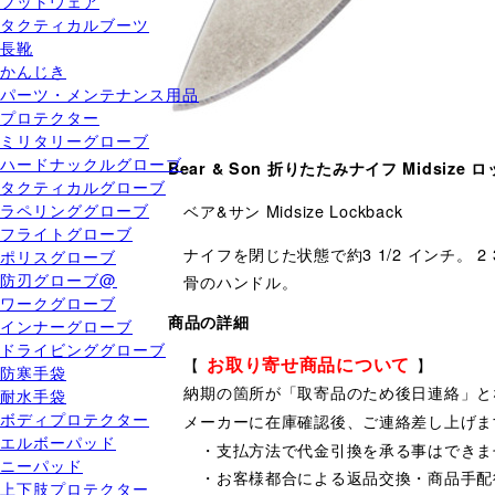
フットウェア
タクティカルブーツ
長靴
かんじき
パーツ・メンテナンス用品
プロテクター
ミリタリーグローブ
ハードナックルグローブ
Bear & Son 折りたたみナイフ Midsize 
タクティカルグローブ
ラペリンググローブ
ベア&サン Midsize Lockback
フライトグローブ
ナイフを閉じた状態で約3 1/2 インチ。
ポリスグローブ
防刃グローブ@
骨のハンドル。
ワークグローブ
商品の詳細
インナーグローブ
ドライビンググローブ
お取り寄せ商品について
【
】
防寒手袋
納期の箇所が「取寄品のため後日連絡」と
耐水手袋
ボディプロテクター
メーカーに在庫確認後、ご連絡差し上げま
エルボーパッド
・支払方法で代金引換を承る事はできま
ニーパッド
・お客様都合による返品交換・商品手配
上下肢プロテクター