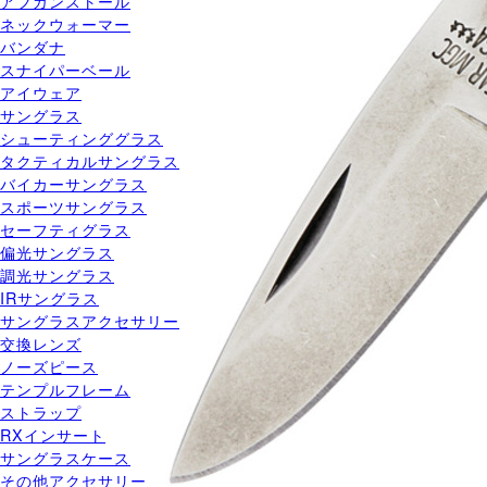
アフガンストール
ネックウォーマー
バンダナ
スナイパーベール
アイウェア
サングラス
シューティンググラス
タクティカルサングラス
バイカーサングラス
スポーツサングラス
セーフティグラス
偏光サングラス
調光サングラス
IRサングラス
サングラスアクセサリー
交換レンズ
ノーズピース
テンプルフレーム
ストラップ
RXインサート
サングラスケース
その他アクセサリー