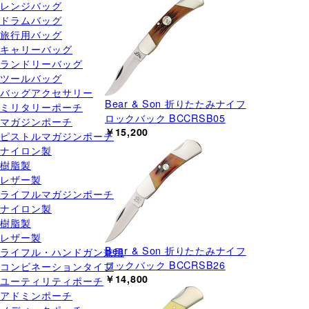
レンジバッグ
ドラムバッグ
旅行用バッグ
キャリーバッグ
ランドリーバッグ
ツールバッグ
バッグアクセサリー
Bear & Son 折りたたみナイフ
ミリタリーポーチ
ロックバック BCCRSB05
マガジンポーチ
￥15,200
ピストルマガジンポーチ
ナイロン製
樹脂製
レザー製
ライフルマガジンポーチ
ナイロン製
樹脂製
レザー製
Bear & Son 折りたたみナイフ
ライフル・ハンドガン兼用
ロックバック BCCRSB26
コンビネーションタイプ
￥14,800
ユーティリティポーチ
アドミンポーチ