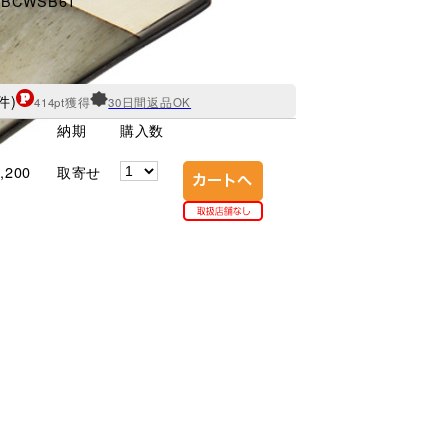
ck BCWSB61
件)
414pt獲得
30日間返品OK
納期
購入数
,200
取寄せ